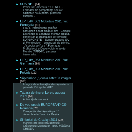
SOS NET
[14]
Proiectul Comenius “SOS.NET –
Formator de competenţe sociale,
calificare nouă pentru profesorii
europeni“.
LLP_LdV_063 Mobilitate 2011 flux
Portugalia
[81]
Flux I. Parteneriatul româno –
portughez a fost alcătuit din: - Colegiul
Economic al Banatului Montan Reşiţa,
beneficiar şi organizatie de trimitere; -
SUPERCHETE – Supermercados SA
şi Montijosiper – organizaţii de primire.
- Associaçao Para A Formaçao
Profissional e Desenvolvimento de
Montijo (AFPDM), partener
intermediar;
LLP_LdV_063 Mobilitate 2011 flux
Germania
[89]
LLP_LdV_063 Mobilitate 2011 flux
Polonia
[123]
Săptămâna „Școala altfel” în imagini
[100]
Imagini ale activităților desfășurate în
perioada 2-6 aprilie 2012
Tabara de tineret Loreto august
2009
[14]
Activități de vacanță
Do you speak EUROPEAN? CS-
Romania
[73]
Competiție desfășurată pe 16
decembrie la Sala Lira Reșița
Simboluri de Craciun 2011
[225]
Manifestare dedicată spiritului
Crăciunului Moderator : prof. Mădălina
CHIOSA