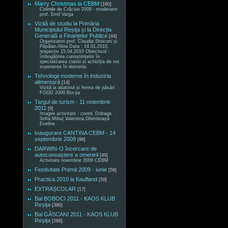
Marry Christmas la CEBM
[160]
Colinde de Crăciun 2009 - moderator
prof. Emil Varga
Vizită de studiu la Primăria
Municipiului Reșița și la Direcția
Generală a Finanțelor Publice
[44]
Organizatori prof. Claudia Stoiconi și
Păpălan Alina Data : 14.01.2010,
respectiv 15.04.2010 Obiectivul :
îmbogățirea cunoștiințelor în
specializarea clasei și achiziția de noi
experiențe în domeniu
Tehnologii moderne în industria
alimentară
[14]
Vizită la abatorul și ferma de păsări
FOOD 2000 Bocșa
Targul de turism - 11 noiembrie
2011
[9]
Imagini activitate - coord. Didraga
Sofia,Mihuț Valentina,Ghimboașă
Eveline
Inaugurare CANTINA CEBM - 14
septembrie 2009
[96]
DARWIN-O încercare de
autocunoaștere a omenirii
[49]
Activitate noiembrie 2009 CEBM
Festivitate Premii 2009 - iunie
[59]
Practica 2010 la Kaufland
[59]
EXTRAȘCOLAR
[17]
Bal BOBOCI 2011 - KAOS KLUB
Reșița
[390]
Bal GÂSCANI 2011 - KAOS KLUB
Reșița
[268]