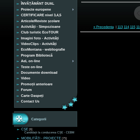
ÎNVĂȚĂMÂNT DUAL
Proiecte europene
CERTIFICARE nivel 3,4,5
Articole/Reviste școlare
Activități - Simpozioane
« Precedenta
|
113
114
115
11
Club turistic EcoTOUR
Imagini foto - Activități
VideoClips - Activități
EcoMontana - webliografie
Program Bibliotecă
AeL on-line
Teste on-line
Documente download
Video
Promoții anterioare
Forum
Carte Oaspeți
Contact Us
Categorii
CȘE
[6]
Candidații la conducerea CȘE - CEBM
MOBILITĂȚI - PROIECTE
[75]