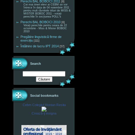
Perechi BAL BOBOCI 2011
[8]
Cei mai tineri elevi ai CEBM se vor
întrece în data de 04 noiembrie 2011
pentru mult râvnitele titluri de MISS &
MISTER BOBOC 2011 - votați
perechile în secțiunea POLL"s
Perechi BAL BOBOCI 2010
[6]
Votați perechile pentru seara de 22
octombrie - Miss & Mister BOBOC
2010
Pregătire lingvistică firme de
exercițiu
[111]
Întâlnire de lucru IPT 2014
[57]
Search
Social bookmarks
Cebm Colegiul Montan Resita
Crează-ţi insigna