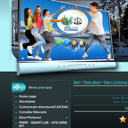
Main
»
Photo album
»
Marry Christmas
Meniu principal
Home page
Views
: 562 |
Secretariat
Date
: 11 D
Comunicate direcțiune/CA/CEAC
Vi
Consilier Educativ
Elevi-Profesori
PNRR - SMARTLAB - ATELIERE
IPT