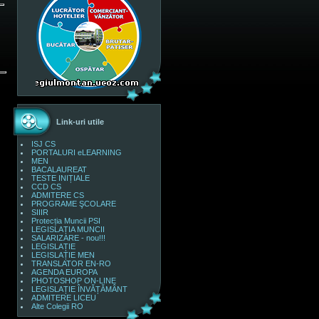
Link-uri utile
ISJ CS
PORTALURI eLEARNING
MEN
BACALAUREAT
TESTE INIȚIALE
CCD CS
ADMITERE CS
PROGRAME ŞCOLARE
SIIIR
Protecția Muncii PSI
LEGISLAȚIA MUNCII
SALARIZARE - nou!!!
LEGISLAȚIE
LEGISLAȚIE MEN
TRANSLATOR EN-RO
AGENDA EUROPA
PHOTOSHOP ON-LINE
LEGISLAȚIE ÎNVĂȚĂMÂNT
ADMITERE LICEU
Alte Colegii RO