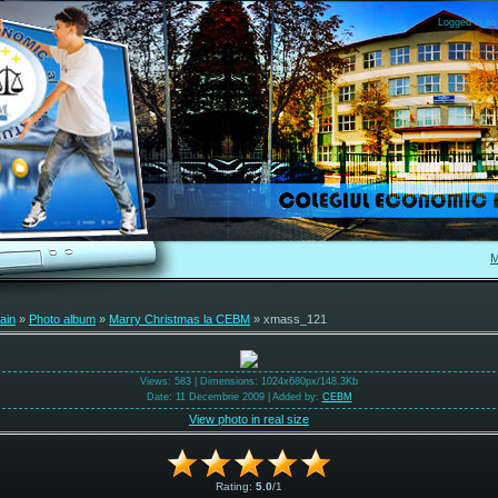
Logged in as
M
ain
»
Photo album
»
Marry Christmas la CEBM
» xmass_121
Views
: 583 |
Dimensions
: 1024x680px/148.3Kb
Date
: 11 Decembrie 2009 |
Added by
:
CEBM
View photo in real size
Rating
:
5.0
/
1