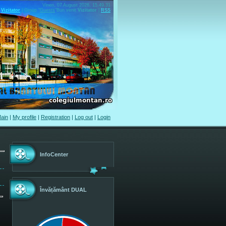
Vineri, 07 August 2026, 15.49.31
Vizitator
|
Group
"
Guests
"
Bun venit
Vizitator
|
RSS
ain
|
My profile
|
Registration
|
Log out
|
Login
InfoCenter
Învățământ DUAL