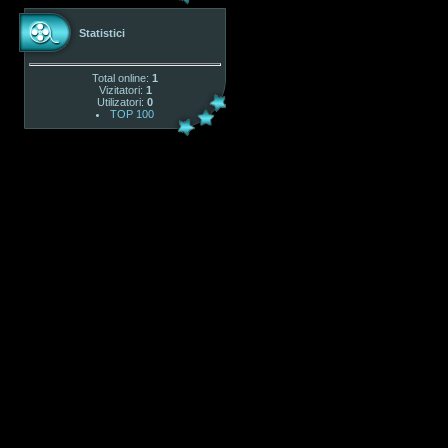
Statistici
Total online:
1
Vizitatori:
1
Utilizatori:
0
TOP 100