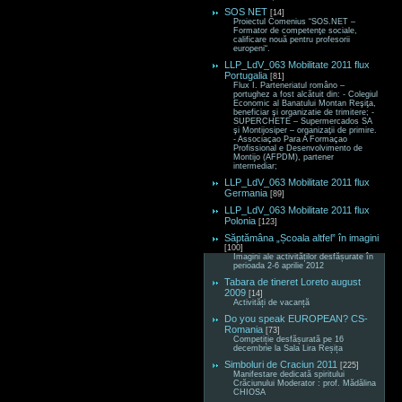
SOS NET
[14]
Proiectul Comenius “SOS.NET –
Formator de competenţe sociale,
calificare nouă pentru profesorii
europeni“.
LLP_LdV_063 Mobilitate 2011 flux
Portugalia
[81]
Flux I. Parteneriatul româno –
portughez a fost alcătuit din: - Colegiul
Economic al Banatului Montan Reşiţa,
beneficiar şi organizatie de trimitere; -
SUPERCHETE – Supermercados SA
şi Montijosiper – organizaţii de primire.
- Associaçao Para A Formaçao
Profissional e Desenvolvimento de
Montijo (AFPDM), partener
intermediar;
LLP_LdV_063 Mobilitate 2011 flux
Germania
[89]
LLP_LdV_063 Mobilitate 2011 flux
Polonia
[123]
Săptămâna „Școala altfel” în imagini
[100]
Imagini ale activităților desfășurate în
perioada 2-6 aprilie 2012
Tabara de tineret Loreto august
2009
[14]
Activități de vacanță
Do you speak EUROPEAN? CS-
Romania
[73]
Competiție desfășurată pe 16
decembrie la Sala Lira Reșița
Simboluri de Craciun 2011
[225]
Manifestare dedicată spiritului
Crăciunului Moderator : prof. Mădălina
CHIOSA