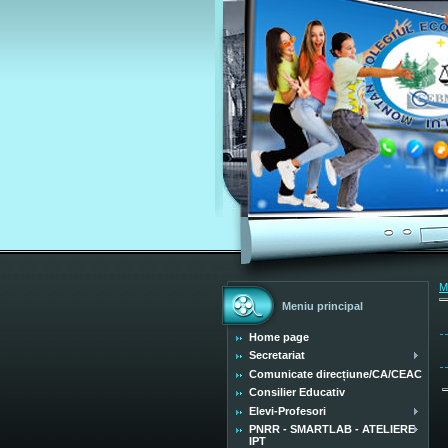
M
Meniu principal
Home page
Secretariat
Comunicate direcțiune/CA/CEAC
Consilier Educativ
Elevi-Profesori
PNRR - SMARTLAB - ATELIERE
IPT