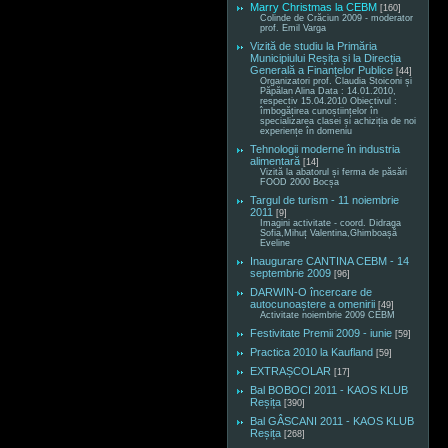
Marry Christmas la CEBM
[160]
Colinde de Crăciun 2009 - moderator
prof. Emil Varga
Vizită de studiu la Primăria
Municipiului Reșița și la Direcția
Generală a Finanțelor Publice
[44]
Organizatori prof. Claudia Stoiconi și
Păpălan Alina Data : 14.01.2010,
respectiv 15.04.2010 Obiectivul :
îmbogățirea cunoștiințelor în
specializarea clasei și achiziția de noi
experiențe în domeniu
Tehnologii moderne în industria
alimentară
[14]
Vizită la abatorul și ferma de păsări
FOOD 2000 Bocșa
Targul de turism - 11 noiembrie
2011
[9]
Imagini activitate - coord. Didraga
Sofia,Mihuț Valentina,Ghimboașă
Eveline
Inaugurare CANTINA CEBM - 14
septembrie 2009
[96]
DARWIN-O încercare de
autocunoaștere a omenirii
[49]
Activitate noiembrie 2009 CEBM
Festivitate Premii 2009 - iunie
[59]
Practica 2010 la Kaufland
[59]
EXTRAȘCOLAR
[17]
Bal BOBOCI 2011 - KAOS KLUB
Reșița
[390]
Bal GÂSCANI 2011 - KAOS KLUB
Reșița
[268]