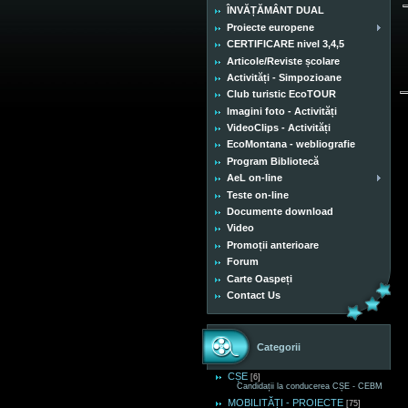
ÎNVĂȚĂMÂNT DUAL
Proiecte europene
CERTIFICARE nivel 3,4,5
Articole/Reviste școlare
Activități - Simpozioane
Club turistic EcoTOUR
Imagini foto - Activități
VideoClips - Activități
EcoMontana - webliografie
Program Bibliotecă
AeL on-line
Teste on-line
Documente download
Video
Promoții anterioare
Forum
Carte Oaspeți
Contact Us
Categorii
CȘE
[6]
Candidații la conducerea CȘE - CEBM
MOBILITĂȚI - PROIECTE
[75]