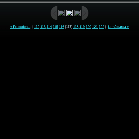
« Precedenta
|
112
113
114
115
116
[
117
]
118
119
120
121
122
|
Următoarea »