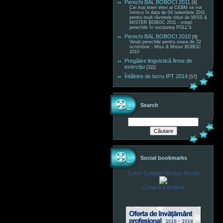
Perechi BAL BOBOCI 2011
[8]
Cei mai tineri elevi ai CEBM se vor
întrece în data de 04 noiembrie 2011
pentru mult râvnitele titluri de MISS &
MISTER BOBOC 2011 - votați
perechile în secțiunea POLL"s
Perechi BAL BOBOCI 2010
[6]
Votați perechile pentru seara de 22
octombrie - Miss & Mister BOBOC
2010
Pregătire lingvistică firme de
exercițiu
[111]
Întâlnire de lucru IPT 2014
[57]
Search
Social bookmarks
Cebm Colegiul Montan Resita
Crează-ţi insigna