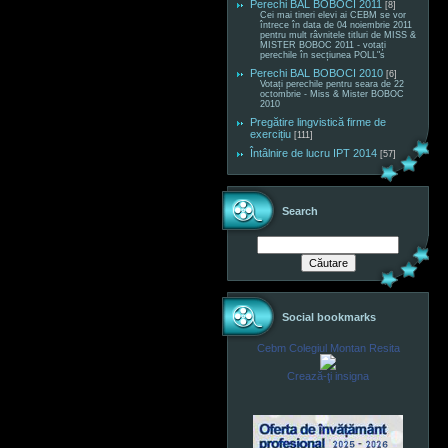
Perechi BAL BOBOCI 2011
[8]
Cei mai tineri elevi ai CEBM se vor
întrece în data de 04 noiembrie 2011
pentru mult râvnitele titluri de MISS &
MISTER BOBOC 2011 - votați
perechile în secțiunea POLL"s
Perechi BAL BOBOCI 2010
[6]
Votați perechile pentru seara de 22
octombrie - Miss & Mister BOBOC
2010
Pregătire lingvistică firme de
exercițiu
[111]
Întâlnire de lucru IPT 2014
[57]
Search
Social bookmarks
Cebm Colegiul Montan Resita
Crează-ţi insigna