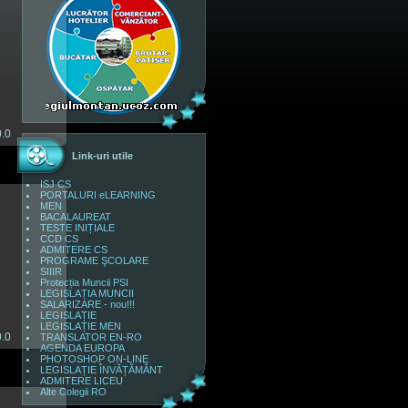
1
0.0
Link-uri utile
ISJ CS
PORTALURI eLEARNING
MEN
BACALAUREAT
TESTE INIȚIALE
CCD CS
1
ADMITERE CS
PROGRAME ŞCOLARE
SIIIR
Protecția Muncii PSI
LEGISLAȚIA MUNCII
SALARIZARE - nou!!!
LEGISLAȚIE
LEGISLAȚIE MEN
0.0
TRANSLATOR EN-RO
AGENDA EUROPA
PHOTOSHOP ON-LINE
LEGISLAȚIE ÎNVĂȚĂMÂNT
ADMITERE LICEU
Alte Colegii RO