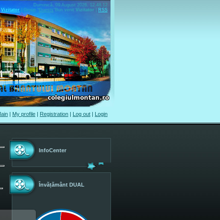
Duminică, 09 August 2026, 12.48.12
Vizitator
|
Group
"
Guests
"
Bun venit
Vizitator
|
RSS
ain
|
My profile
|
Registration
|
Log out
|
Login
InfoCenter
Învățământ DUAL