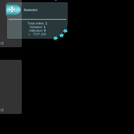
Statistici
1
Total online:
1
Vizitatori:
1
Utilizatori:
0
TOP 100
0.0
1
0.0