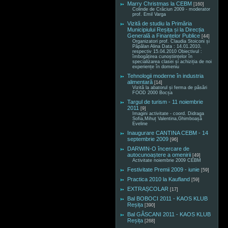
Marry Christmas la CEBM
[160]
Colinde de Crăciun 2009 - moderator
prof. Emil Varga
Vizită de studiu la Primăria
Municipiului Reșița și la Direcția
Generală a Finanțelor Publice
[44]
Organizatori prof. Claudia Stoiconi și
Păpălan Alina Data : 14.01.2010,
respectiv 15.04.2010 Obiectivul :
îmbogățirea cunoștiințelor în
specializarea clasei și achiziția de noi
experiențe în domeniu
Tehnologii moderne în industria
alimentară
[14]
Vizită la abatorul și ferma de păsări
FOOD 2000 Bocșa
Targul de turism - 11 noiembrie
2011
[9]
Imagini activitate - coord. Didraga
Sofia,Mihuț Valentina,Ghimboașă
Eveline
Inaugurare CANTINA CEBM - 14
septembrie 2009
[96]
DARWIN-O încercare de
autocunoaștere a omenirii
[49]
Activitate noiembrie 2009 CEBM
Festivitate Premii 2009 - iunie
[59]
Practica 2010 la Kaufland
[59]
EXTRAȘCOLAR
[17]
Bal BOBOCI 2011 - KAOS KLUB
Reșița
[390]
Bal GÂSCANI 2011 - KAOS KLUB
Reșița
[268]