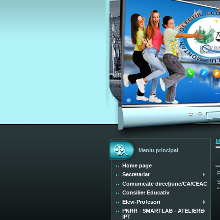
M
Meniu principal
Home page
P
Secretariat
S
Comunicate direcțiune/CA/CEAC
Consilier Educativ
Elevi-Profesori
PNRR - SMARTLAB - ATELIERE
IPT