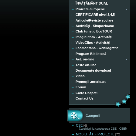
ÎNVĂȚĂMÂNT DUAL
Proiecte europene
CERTIFICARE nivel 3,4,5
Articole/Reviste școlare
Activități - Simpozioane
Club turistic EcoTOUR
Imagini foto - Activități
VideoClips - Activități
EcoMontana - webliografie
Program Bibliotecă
AeL on-line
Teste on-line
Documente download
Video
Promoții anterioare
Forum
Carte Oaspeți
Contact Us
Categorii
CȘE
[6]
Candidații la conducerea CȘE - CEBM
MOBILITĂȚI - PROIECTE
[75]