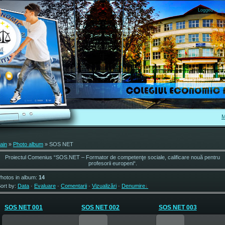
Logged in as
M
ain
»
Photo album
» SOS NET
Proiectul Comenius “SOS.NET – Formator de competenţe sociale, calificare nouă pentru
profesorii europeni“.
hotos in album
:
14
ort by
:
Data
·
Evaluare
·
Comentarii
·
Vizualizări
·
Denumire
SOS NET 001
SOS NET 002
SOS NET 003