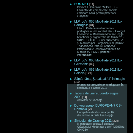
SOS NET
[14]
Proiectul Comenius “SOS.NET –
Formator de competenţe sociale,
calificare nouă pentru profesorii
europeni“.
LLP_LdV_063 Mobilitate 2011 flux
Portugalia
[81]
Flux I. Parteneriatul româno –
portughez a fost alcătuit din: - Colegiul
Economic al Banatului Montan Reşiţa,
beneficiar şi organizatie de trimitere; -
SUPERCHETE – Supermercados SA
şi Montijosiper – organizaţii de primire.
- Associaçao Para A Formaçao
Profissional e Desenvolvimento de
Montijo (AFPDM), partener
intermediar;
LLP_LdV_063 Mobilitate 2011 flux
Germania
[89]
LLP_LdV_063 Mobilitate 2011 flux
Polonia
[123]
Săptămâna „Școala altfel” în imagini
[100]
Imagini ale activităților desfășurate în
perioada 2-6 aprilie 2012
Tabara de tineret Loreto august
2009
[14]
Activități de vacanță
Do you speak EUROPEAN? CS-
Romania
[73]
Competiție desfășurată pe 16
decembrie la Sala Lira Reșița
Simboluri de Craciun 2011
[225]
Manifestare dedicată spiritului
Crăciunului Moderator : prof. Mădălina
CHIOSA