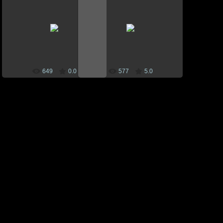
03 Iunie 2011
03 Iunie 2011
CEBM
CEBM
649
0.0
577
5.0