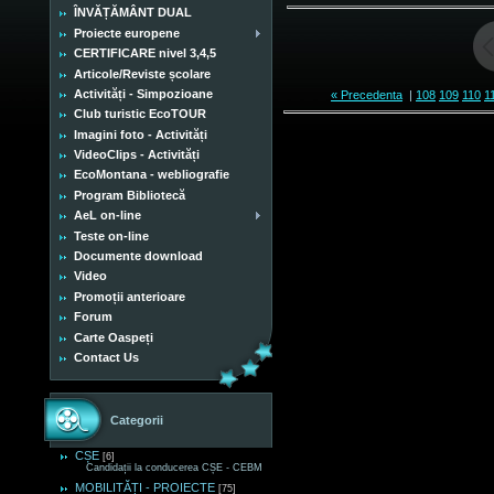
ÎNVĂȚĂMÂNT DUAL
Proiecte europene
CERTIFICARE nivel 3,4,5
Articole/Reviste școlare
Activități - Simpozioane
« Precedenta
|
108
109
110
1
Club turistic EcoTOUR
Imagini foto - Activități
VideoClips - Activități
EcoMontana - webliografie
Program Bibliotecă
AeL on-line
Teste on-line
Documente download
Video
Promoții anterioare
Forum
Carte Oaspeți
Contact Us
Categorii
CȘE
[6]
Candidații la conducerea CȘE - CEBM
MOBILITĂȚI - PROIECTE
[75]