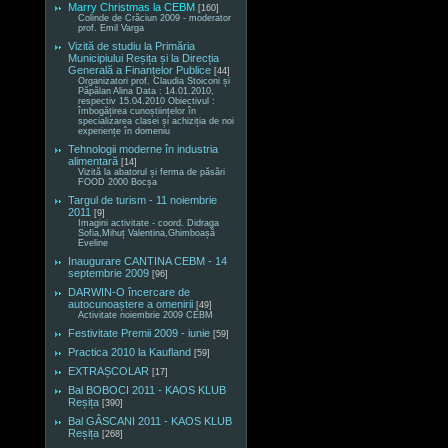
Marry Christmas la CEBM
[160]
Colinde de Crăciun 2009 - moderator
prof. Emil Varga
Vizită de studiu la Primăria
Municipiului Reșița și la Direcția
Generală a Finanțelor Publice
[44]
Organizatori prof. Claudia Stoiconi și
Păpălan Alina Data : 14.01.2010,
respectiv 15.04.2010 Obiectivul :
îmbogățirea cunoștiințelor în
specializarea clasei și achiziția de noi
experiențe în domeniu
Tehnologii moderne în industria
alimentară
[14]
Vizită la abatorul și ferma de păsări
FOOD 2000 Bocșa
Targul de turism - 11 noiembrie
2011
[9]
Imagini activitate - coord. Didraga
Sofia,Mihuț Valentina,Ghimboașă
Eveline
Inaugurare CANTINA CEBM - 14
septembrie 2009
[96]
DARWIN-O încercare de
autocunoaștere a omenirii
[49]
Activitate noiembrie 2009 CEBM
Festivitate Premii 2009 - iunie
[59]
Practica 2010 la Kaufland
[59]
EXTRAȘCOLAR
[17]
Bal BOBOCI 2011 - KAOS KLUB
Reșița
[390]
Bal GÂSCANI 2011 - KAOS KLUB
Reșița
[268]