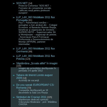
SOS NET
[14]
Proiectul Comenius “SOS.NET –
Formator de competenţe sociale,
calificare nouă pentru profesorii
europeni“.
LLP_LdV_063 Mobilitate 2011 flux
Portugalia
[81]
Flux I. Parteneriatul româno –
portughez a fost alcătuit din: - Colegiul
Economic al Banatului Montan Reşiţa,
beneficiar şi organizatie de trimitere; -
SUPERCHETE – Supermercados SA
şi Montijosiper – organizaţii de primire.
- Associaçao Para A Formaçao
Profissional e Desenvolvimento de
Montijo (AFPDM), partener
intermediar;
LLP_LdV_063 Mobilitate 2011 flux
Germania
[89]
LLP_LdV_063 Mobilitate 2011 flux
Polonia
[123]
Săptămâna „Școala altfel” în imagini
[100]
Imagini ale activităților desfășurate în
perioada 2-6 aprilie 2012
Tabara de tineret Loreto august
2009
[14]
Activități de vacanță
Do you speak EUROPEAN? CS-
Romania
[73]
Competiție desfășurată pe 16
decembrie la Sala Lira Reșița
Simboluri de Craciun 2011
[225]
Manifestare dedicată spiritului
Crăciunului Moderator : prof. Mădălina
CHIOSA