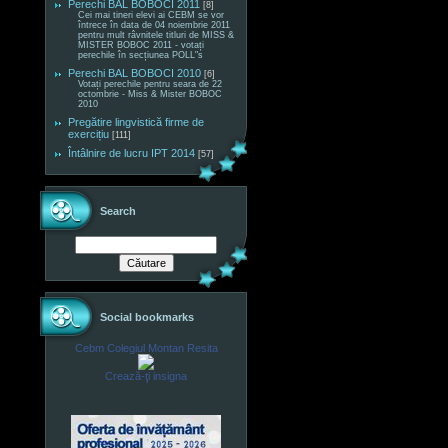
Perechi BAL BOBOCI 2011
[8]
Cei mai tineri elevi ai CEBM se vor
întrece în data de 04 noiembrie 2011
pentru mult râvnitele titluri de MISS &
MISTER BOBOC 2011 - votați
perechile în secțiunea POLL"s
Perechi BAL BOBOCI 2010
[6]
Votați perechile pentru seara de 22
octombrie - Miss & Mister BOBOC
2010
Pregătire lingvistică firme de
exercițiu
[111]
Întâlnire de lucru IPT 2014
[57]
Search
Social bookmarks
Cebm Colegiul Montan Resita
Crează-ţi insigna