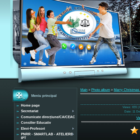
Main
»
Photo album
»
Marry Christmas
Meniu principal
Home page
Views
: 655 |
Secretariat
Date
: 11 D
Comunicate direcțiune/CA/CEAC
Vi
Consilier Educativ
Elevi-Profesori
PNRR - SMARTLAB - ATELIERE
IPT