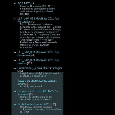
SOS NET
[14]
Proiectul Comenius “SOS.NET –
Formator de competenţe sociale,
calificare nouă pentru profesorii
europeni“.
LLP_LdV_063 Mobilitate 2011 flux
Portugalia
[81]
Flux I. Parteneriatul româno –
portughez a fost alcătuit din: - Colegiul
Economic al Banatului Montan Reşiţa,
beneficiar şi organizatie de trimitere; -
SUPERCHETE – Supermercados SA
şi Montijosiper – organizaţii de primire.
- Associaçao Para A Formaçao
Profissional e Desenvolvimento de
Montijo (AFPDM), partener
intermediar;
LLP_LdV_063 Mobilitate 2011 flux
Germania
[89]
LLP_LdV_063 Mobilitate 2011 flux
Polonia
[123]
Săptămâna „Școala altfel” în imagini
[100]
Imagini ale activităților desfășurate în
perioada 2-6 aprilie 2012
Tabara de tineret Loreto august
2009
[14]
Activități de vacanță
Do you speak EUROPEAN? CS-
Romania
[73]
Competiție desfășurată pe 16
decembrie la Sala Lira Reșița
Simboluri de Craciun 2011
[225]
Manifestare dedicată spiritului
Crăciunului Moderator : prof. Mădălina
CHIOSA