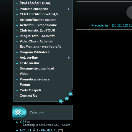
ÎNVĂȚĂMÂNT DUAL
Proiecte europene
CERTIFICARE nivel 3,4,5
Articole/Reviste școlare
Activități - Simpozioane
« Precedenta
|
110
111
112
11
Club turistic EcoTOUR
Imagini foto - Activități
VideoClips - Activități
EcoMontana - webliografie
Program Bibliotecă
AeL on-line
Teste on-line
Documente download
Video
Promoții anterioare
Forum
Carte Oaspeți
Contact Us
Categorii
CȘE
[6]
Candidații la conducerea CȘE - CEBM
MOBILITĂȚI - PROIECTE
[75]