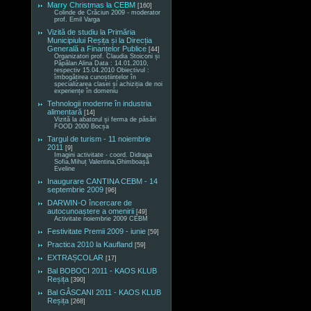
Marry Christmas la CEBM
[160]
Colinde de Crăciun 2009 - moderator
prof. Emil Varga
Vizită de studiu la Primăria
Municipiului Reșița și la Direcția
Generală a Finanțelor Publice
[44]
Organizatori prof. Claudia Stoiconi și
Păpălan Alina Data : 14.01.2010,
respectiv 15.04.2010 Obiectivul :
îmbogățirea cunoștiințelor în
specializarea clasei și achiziția de noi
experiențe în domeniu
Tehnologii moderne în industria
alimentară
[14]
Vizită la abatorul și ferma de păsări
FOOD 2000 Bocșa
Targul de turism - 11 noiembrie
2011
[9]
Imagini activitate - coord. Didraga
Sofia,Mihuț Valentina,Ghimboașă
Eveline
Inaugurare CANTINA CEBM - 14
septembrie 2009
[96]
DARWIN-O încercare de
autocunoaștere a omenirii
[49]
Activitate noiembrie 2009 CEBM
Festivitate Premii 2009 - iunie
[59]
Practica 2010 la Kaufland
[59]
EXTRAȘCOLAR
[17]
Bal BOBOCI 2011 - KAOS KLUB
Reșița
[390]
Bal GÂSCANI 2011 - KAOS KLUB
Reșița
[268]