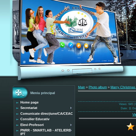
Main
»
Photo album
»
Marry Christmas
Meniu principal
Home page
Views
: 645 |
Secretariat
Date
: 11 D
Comunicate direcțiune/CA/CEAC
Vi
Consilier Educativ
Elevi-Profesori
PNRR - SMARTLAB - ATELIERE
IPT