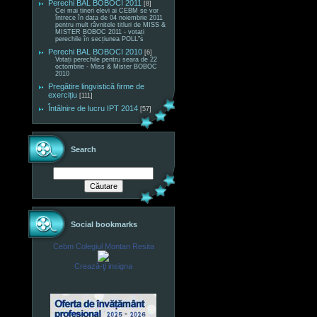
Perechi BAL BOBOCI 2011
[8]
Cei mai tineri elevi ai CEBM se vor
întrece în data de 04 noiembrie 2011
pentru mult râvnitele titluri de MISS &
MISTER BOBOC 2011 - votați
perechile în secțiunea POLL"s
Perechi BAL BOBOCI 2010
[6]
Votați perechile pentru seara de 22
octombrie - Miss & Mister BOBOC
2010
Pregătire lingvistică firme de
exercițiu
[111]
Întâlnire de lucru IPT 2014
[57]
Search
Social bookmarks
Cebm Colegiul Montan Resita
Crează-ţi insigna