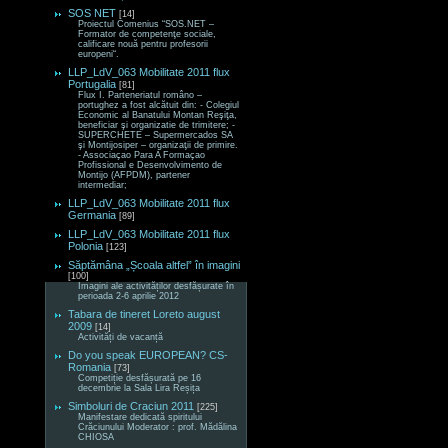
SOS NET
[14]
Proiectul Comenius “SOS.NET –
Formator de competenţe sociale,
calificare nouă pentru profesorii
europeni“.
LLP_LdV_063 Mobilitate 2011 flux
Portugalia
[81]
Flux I. Parteneriatul româno –
portughez a fost alcătuit din: - Colegiul
Economic al Banatului Montan Reşiţa,
beneficiar şi organizatie de trimitere; -
SUPERCHETE – Supermercados SA
şi Montijosiper – organizaţii de primire.
- Associaçao Para A Formaçao
Profissional e Desenvolvimento de
Montijo (AFPDM), partener
intermediar;
LLP_LdV_063 Mobilitate 2011 flux
Germania
[89]
LLP_LdV_063 Mobilitate 2011 flux
Polonia
[123]
Săptămâna „Școala altfel” în imagini
[100]
Imagini ale activităților desfășurate în
perioada 2-6 aprilie 2012
Tabara de tineret Loreto august
2009
[14]
Activități de vacanță
Do you speak EUROPEAN? CS-
Romania
[73]
Competiție desfășurată pe 16
decembrie la Sala Lira Reșița
Simboluri de Craciun 2011
[225]
Manifestare dedicată spiritului
Crăciunului Moderator : prof. Mădălina
CHIOSA