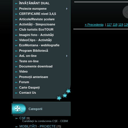
ÎNVĂȚĂMÂNT DUAL
Proiecte europene
CERTIFICARE nivel 3,4,5
Articole/Reviste școlare
Activități - Simpozioane
« Precedenta
|
117
118
119
12
Club turistic EcoTOUR
Imagini foto - Activități
VideoClips - Activități
EcoMontana - webliografie
Program Bibliotecă
AeL on-line
Teste on-line
Documente download
Video
Promoții anterioare
Forum
Carte Oaspeți
Contact Us
Categorii
CȘE
[6]
Candidații la conducerea CȘE - CEBM
MOBILITĂȚI - PROIECTE
[75]