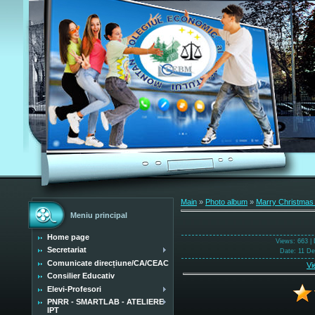
Main
»
Photo album
»
Marry Christmas
Meniu principal
Home page
Views
: 663 |
Secretariat
Date
: 11 D
Comunicate direcțiune/CA/CEAC
Vi
Consilier Educativ
Elevi-Profesori
PNRR - SMARTLAB - ATELIERE
IPT