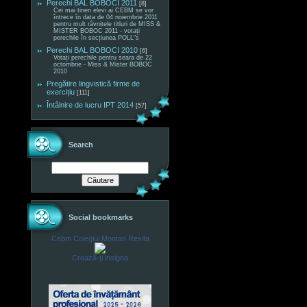
Perechi BAL BOBOCI 2011
[8]
Cei mai tineri elevi ai CEBM se vor
întrece în data de 04 noiembrie 2011
pentru mult râvnitele titluri de MISS &
MISTER BOBOC 2011 - votați
perechile în secțiunea POLL"s
Perechi BAL BOBOCI 2010
[6]
Votați perechile pentru seara de 22
octombrie - Miss & Mister BOBOC
2010
Pregătire lingvistică firme de
exercițiu
[111]
Întâlnire de lucru IPT 2014
[57]
Search
Social bookmarks
Cebm Colegiul Montan Resita
Crează-ţi insigna