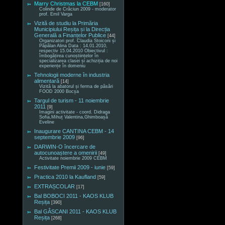
Marry Christmas la CEBM
[160]
Colinde de Crăciun 2009 - moderator
prof. Emil Varga
Vizită de studiu la Primăria
Municipiului Reșița și la Direcția
Generală a Finanțelor Publice
[44]
Organizatori prof. Claudia Stoiconi și
Păpălan Alina Data : 14.01.2010,
respectiv 15.04.2010 Obiectivul :
îmbogățirea cunoștiințelor în
specializarea clasei și achiziția de noi
experiențe în domeniu
Tehnologii moderne în industria
alimentară
[14]
Vizită la abatorul și ferma de păsări
FOOD 2000 Bocșa
Targul de turism - 11 noiembrie
2011
[9]
Imagini activitate - coord. Didraga
Sofia,Mihuț Valentina,Ghimboașă
Eveline
Inaugurare CANTINA CEBM - 14
septembrie 2009
[96]
DARWIN-O încercare de
autocunoaștere a omenirii
[49]
Activitate noiembrie 2009 CEBM
Festivitate Premii 2009 - iunie
[59]
Practica 2010 la Kaufland
[59]
EXTRAȘCOLAR
[17]
Bal BOBOCI 2011 - KAOS KLUB
Reșița
[390]
Bal GÂSCANI 2011 - KAOS KLUB
Reșița
[268]