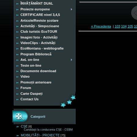
ÎNVĂȚĂMÂNT DUAL
Proiecte europene
CERTIFICARE nivel 3,4,5
Articole/Reviste școlare
Activități - Simpozioane
« Precedenta
|
103
104
105
1
Club turistic EcoTOUR
Imagini foto - Activități
VideoClips - Activități
EcoMontana - webliografie
Program Bibliotecă
AeL on-line
Teste on-line
Documente download
Video
Promoții anterioare
Forum
Carte Oaspeți
Contact Us
Categorii
CȘE
[6]
Candidații la conducerea CȘE - CEBM
MOBILITĂȚI - PROIECTE
[75]