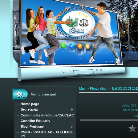
Main
»
Photo album
»
Bal BOBOCI 201
Meniu principal
Home page
Views
: 564 
Secretariat
Date
: 06 N
Comunicate direcțiune/CA/CEAC
Vi
Consilier Educativ
Elevi-Profesori
PNRR - SMARTLAB - ATELIERE
IPT