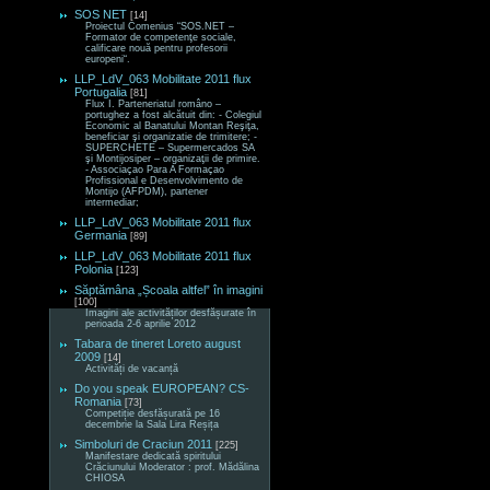
SOS NET
[14]
Proiectul Comenius “SOS.NET –
Formator de competenţe sociale,
calificare nouă pentru profesorii
europeni“.
LLP_LdV_063 Mobilitate 2011 flux
Portugalia
[81]
Flux I. Parteneriatul româno –
portughez a fost alcătuit din: - Colegiul
Economic al Banatului Montan Reşiţa,
beneficiar şi organizatie de trimitere; -
SUPERCHETE – Supermercados SA
şi Montijosiper – organizaţii de primire.
- Associaçao Para A Formaçao
Profissional e Desenvolvimento de
Montijo (AFPDM), partener
intermediar;
LLP_LdV_063 Mobilitate 2011 flux
Germania
[89]
LLP_LdV_063 Mobilitate 2011 flux
Polonia
[123]
Săptămâna „Școala altfel” în imagini
[100]
Imagini ale activităților desfășurate în
perioada 2-6 aprilie 2012
Tabara de tineret Loreto august
2009
[14]
Activități de vacanță
Do you speak EUROPEAN? CS-
Romania
[73]
Competiție desfășurată pe 16
decembrie la Sala Lira Reșița
Simboluri de Craciun 2011
[225]
Manifestare dedicată spiritului
Crăciunului Moderator : prof. Mădălina
CHIOSA