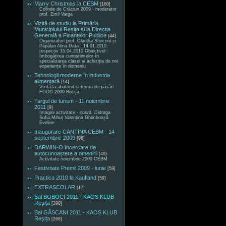
Marry Christmas la CEBM
[160]
Colinde de Crăciun 2009 - moderator
prof. Emil Varga
Vizită de studiu la Primăria
Municipiului Reșița și la Direcția
Generală a Finanțelor Publice
[44]
Organizatori prof. Claudia Stoiconi și
Păpălan Alina Data : 14.01.2010,
respectiv 15.04.2010 Obiectivul :
îmbogățirea cunoștiințelor în
specializarea clasei și achiziția de noi
experiențe în domeniu
Tehnologii moderne în industria
alimentară
[14]
Vizită la abatorul și ferma de păsări
FOOD 2000 Bocșa
Targul de turism - 11 noiembrie
2011
[9]
Imagini activitate - coord. Didraga
Sofia,Mihuț Valentina,Ghimboașă
Eveline
Inaugurare CANTINA CEBM - 14
septembrie 2009
[96]
DARWIN-O încercare de
autocunoaștere a omenirii
[49]
Activitate noiembrie 2009 CEBM
Festivitate Premii 2009 - iunie
[59]
Practica 2010 la Kaufland
[59]
EXTRAȘCOLAR
[17]
Bal BOBOCI 2011 - KAOS KLUB
Reșița
[390]
Bal GÂSCANI 2011 - KAOS KLUB
Reșița
[268]