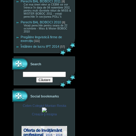
Perechi BAL BOBOCI 2011
[8]
Cei mai tineri elevi ai CEBM se vor
întrece în data de 04 noiembrie 2011
pentru mult râvnitele titluri de MISS &
MISTER BOBOC 2011 - votați
perechile în secțiunea POLL"s
Perechi BAL BOBOCI 2010
[6]
Votați perechile pentru seara de 22
octombrie - Miss & Mister BOBOC
2010
Pregătire lingvistică firme de
exercițiu
[111]
Întâlnire de lucru IPT 2014
[57]
Search
Social bookmarks
Cebm Colegiul Montan Resita
Crează-ţi insigna