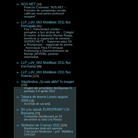
SOS NET
[14]
Proiectul Comenius “SOS.NET –
Formator de competenţe sociale,
calificare nouă pentru profesorii
europeni“.
LLP_LdV_063 Mobilitate 2011 flux
Portugalia
[81]
Flux I. Parteneriatul româno –
portughez a fost alcătuit din: - Colegiul
Economic al Banatului Montan Reşiţa,
beneficiar şi organizatie de trimitere; -
SUPERCHETE – Supermercados SA
şi Montijosiper – organizaţii de primire.
- Associaçao Para A Formaçao
Profissional e Desenvolvimento de
Montijo (AFPDM), partener
intermediar;
LLP_LdV_063 Mobilitate 2011 flux
Germania
[89]
LLP_LdV_063 Mobilitate 2011 flux
Polonia
[123]
Săptămâna „Școala altfel” în imagini
[100]
Imagini ale activităților desfășurate în
perioada 2-6 aprilie 2012
Tabara de tineret Loreto august
2009
[14]
Activități de vacanță
Do you speak EUROPEAN? CS-
Romania
[73]
Competiție desfășurată pe 16
decembrie la Sala Lira Reșița
Simboluri de Craciun 2011
[225]
Manifestare dedicată spiritului
Crăciunului Moderator : prof. Mădălina
CHIOSA