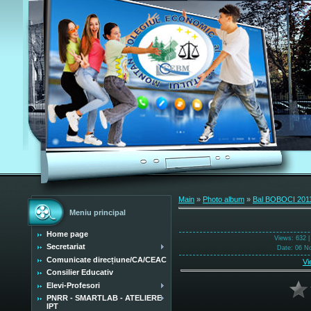
Main
»
Photo album
»
Bal BOBOCI 201
Meniu principal
Home page
Views
: 632 
Secretariat
Date
: 06 N
Comunicate direcțiune/CA/CEAC
Vi
Consilier Educativ
Elevi-Profesori
PNRR - SMARTLAB - ATELIERE
IPT