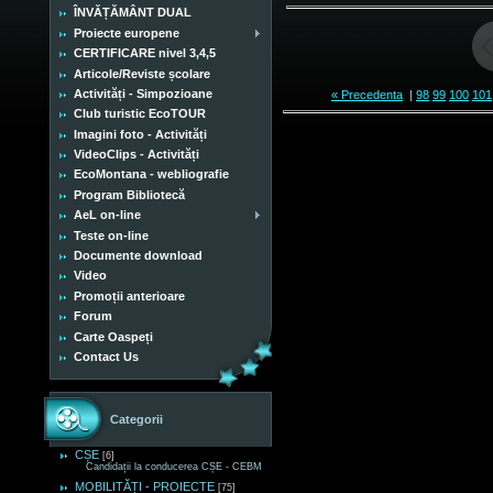
ÎNVĂȚĂMÂNT DUAL
Proiecte europene
CERTIFICARE nivel 3,4,5
Articole/Reviste școlare
Activități - Simpozioane
« Precedenta
|
98
99
100
101
Club turistic EcoTOUR
Imagini foto - Activități
VideoClips - Activități
EcoMontana - webliografie
Program Bibliotecă
AeL on-line
Teste on-line
Documente download
Video
Promoții anterioare
Forum
Carte Oaspeți
Contact Us
Categorii
CȘE
[6]
Candidații la conducerea CȘE - CEBM
MOBILITĂȚI - PROIECTE
[75]