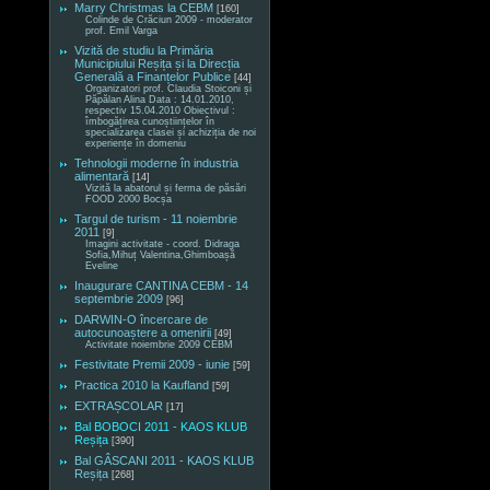
Marry Christmas la CEBM
[160]
Colinde de Crăciun 2009 - moderator
prof. Emil Varga
Vizită de studiu la Primăria
Municipiului Reșița și la Direcția
Generală a Finanțelor Publice
[44]
Organizatori prof. Claudia Stoiconi și
Păpălan Alina Data : 14.01.2010,
respectiv 15.04.2010 Obiectivul :
îmbogățirea cunoștiințelor în
specializarea clasei și achiziția de noi
experiențe în domeniu
Tehnologii moderne în industria
alimentară
[14]
Vizită la abatorul și ferma de păsări
FOOD 2000 Bocșa
Targul de turism - 11 noiembrie
2011
[9]
Imagini activitate - coord. Didraga
Sofia,Mihuț Valentina,Ghimboașă
Eveline
Inaugurare CANTINA CEBM - 14
septembrie 2009
[96]
DARWIN-O încercare de
autocunoaștere a omenirii
[49]
Activitate noiembrie 2009 CEBM
Festivitate Premii 2009 - iunie
[59]
Practica 2010 la Kaufland
[59]
EXTRAȘCOLAR
[17]
Bal BOBOCI 2011 - KAOS KLUB
Reșița
[390]
Bal GÂSCANI 2011 - KAOS KLUB
Reșița
[268]