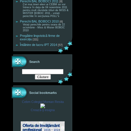
Perechi BAL BOBOCI 2011
[8]
Cei mai tineri elevi ai CEBM se vor
întrece în data de 04 noiembrie 2011
pentru mult râvnitele titluri de MISS &
MISTER BOBOC 2011 - votați
perechile în secțiunea POLL"s
Perechi BAL BOBOCI 2010
[6]
Votați perechile pentru seara de 22
octombrie - Miss & Mister BOBOC
2010
Pregătire lingvistică firme de
exercițiu
[111]
Întâlnire de lucru IPT 2014
[57]
Search
Social bookmarks
Cebm Colegiul Montan Resita
Crează-ţi insigna