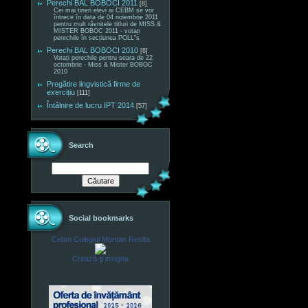
Perechi BAL BOBOCI 2011
[8]
Cei mai tineri elevi ai CEBM se vor
întrece în data de 04 noiembrie 2011
pentru mult râvnitele titluri de MISS &
MISTER BOBOC 2011 - votați
perechile în secțiunea POLL"s
Perechi BAL BOBOCI 2010
[6]
Votați perechile pentru seara de 22
octombrie - Miss & Mister BOBOC
2010
Pregătire lingvistică firme de
exercițiu
[111]
Întâlnire de lucru IPT 2014
[57]
Search
Social bookmarks
Cebm Colegiul Montan Resita
Crează-ţi insigna