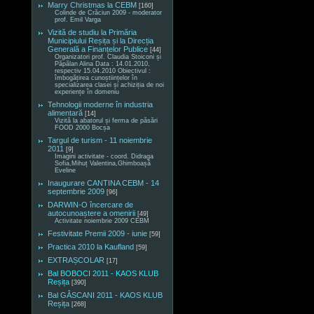
Marry Christmas la CEBM
[160]
Colinde de Crăciun 2009 - moderator
prof. Emil Varga
Vizită de studiu la Primăria
Municipiului Reșița și la Direcția
Generală a Finanțelor Publice
[44]
Organizatori prof. Claudia Stoiconi și
Păpălan Alina Data : 14.01.2010,
respectiv 15.04.2010 Obiectivul :
îmbogățirea cunoștiințelor în
specializarea clasei și achiziția de noi
experiențe în domeniu
Tehnologii moderne în industria
alimentară
[14]
Vizită la abatorul și ferma de păsări
FOOD 2000 Bocșa
Targul de turism - 11 noiembrie
2011
[9]
Imagini activitate - coord. Didraga
Sofia,Mihuț Valentina,Ghimboașă
Eveline
Inaugurare CANTINA CEBM - 14
septembrie 2009
[96]
DARWIN-O încercare de
autocunoaștere a omenirii
[49]
Activitate noiembrie 2009 CEBM
Festivitate Premii 2009 - iunie
[59]
Practica 2010 la Kaufland
[59]
EXTRAȘCOLAR
[17]
Bal BOBOCI 2011 - KAOS KLUB
Reșița
[390]
Bal GÂSCANI 2011 - KAOS KLUB
Reșița
[268]