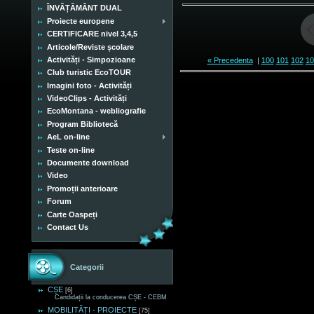
ÎNVĂȚĂMÂNT DUAL
Proiecte europene
CERTIFICARE nivel 3,4,5
Articole/Reviste școlare
Activități - Simpozioane
« Precedenta
|
100
101
102
10
Club turistic EcoTOUR
Imagini foto - Activități
VideoClips - Activități
EcoMontana - webliografie
Program Bibliotecă
AeL on-line
Teste on-line
Documente download
Video
Promoții anterioare
Forum
Carte Oaspeți
Contact Us
Categorii
CȘE
[6]
Candidații la conducerea CȘE - CEBM
MOBILITĂȚI - PROIECTE
[75]