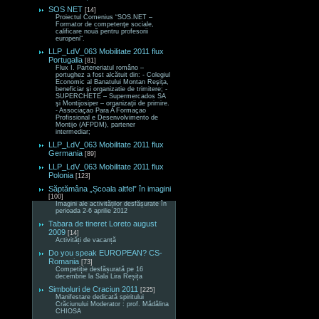
SOS NET
[14]
Proiectul Comenius “SOS.NET –
Formator de competenţe sociale,
calificare nouă pentru profesorii
europeni“.
LLP_LdV_063 Mobilitate 2011 flux
Portugalia
[81]
Flux I. Parteneriatul româno –
portughez a fost alcătuit din: - Colegiul
Economic al Banatului Montan Reşiţa,
beneficiar şi organizatie de trimitere; -
SUPERCHETE – Supermercados SA
şi Montijosiper – organizaţii de primire.
- Associaçao Para A Formaçao
Profissional e Desenvolvimento de
Montijo (AFPDM), partener
intermediar;
LLP_LdV_063 Mobilitate 2011 flux
Germania
[89]
LLP_LdV_063 Mobilitate 2011 flux
Polonia
[123]
Săptămâna „Școala altfel” în imagini
[100]
Imagini ale activităților desfășurate în
perioada 2-6 aprilie 2012
Tabara de tineret Loreto august
2009
[14]
Activități de vacanță
Do you speak EUROPEAN? CS-
Romania
[73]
Competiție desfășurată pe 16
decembrie la Sala Lira Reșița
Simboluri de Craciun 2011
[225]
Manifestare dedicată spiritului
Crăciunului Moderator : prof. Mădălina
CHIOSA