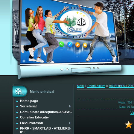
Main
»
Photo album
»
Bal BOBOCI 201
Meniu principal
Home page
Views
: 569 
Secretariat
Date
: 06 N
Comunicate direcțiune/CA/CEAC
Vi
Consilier Educativ
Elevi-Profesori
PNRR - SMARTLAB - ATELIERE
IPT