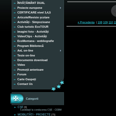
ÎNVĂȚĂMÂNT DUAL
Proiecte europene
CERTIFICARE nivel 3,4,5
Articole/Reviste școlare
Activități - Simpozioane
« Precedenta
|
108
109
110
1
Club turistic EcoTOUR
Imagini foto - Activități
VideoClips - Activități
EcoMontana - webliografie
Program Bibliotecă
AeL on-line
Teste on-line
Documente download
Video
Promoții anterioare
Forum
Carte Oaspeți
Contact Us
Categorii
CȘE
[6]
Candidații la conducerea CȘE - CEBM
MOBILITĂȚI - PROIECTE
[75]