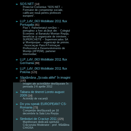
SOS NET
[14]
Proiectul Comenius “SOS.NET –
Formator de competenţe sociale,
calificare nouă pentru profesorii
europeni“.
LLP_LdV_063 Mobilitate 2011 flux
Portugalia
[81]
Flux I. Parteneriatul româno –
portughez a fost alcătuit din: - Colegiul
Economic al Banatului Montan Reşiţa,
beneficiar şi organizatie de trimitere; -
SUPERCHETE – Supermercados SA
şi Montijosiper – organizaţii de primire.
- Associaçao Para A Formaçao
Profissional e Desenvolvimento de
Montijo (AFPDM), partener
intermediar;
LLP_LdV_063 Mobilitate 2011 flux
Germania
[89]
LLP_LdV_063 Mobilitate 2011 flux
Polonia
[123]
Săptămâna „Școala altfel” în imagini
[100]
Imagini ale activităților desfășurate în
perioada 2-6 aprilie 2012
Tabara de tineret Loreto august
2009
[14]
Activități de vacanță
Do you speak EUROPEAN? CS-
Romania
[73]
Competiție desfășurată pe 16
decembrie la Sala Lira Reșița
Simboluri de Craciun 2011
[225]
Manifestare dedicată spiritului
Crăciunului Moderator : prof. Mădălina
CHIOSA