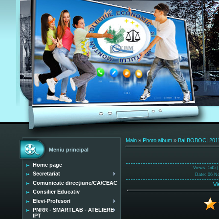
Main
»
Photo album
»
Bal BOBOCI 201
Meniu principal
Home page
Views
: 545 
Secretariat
Date
: 06 N
Comunicate direcțiune/CA/CEAC
Vi
Consilier Educativ
Elevi-Profesori
PNRR - SMARTLAB - ATELIERE
IPT