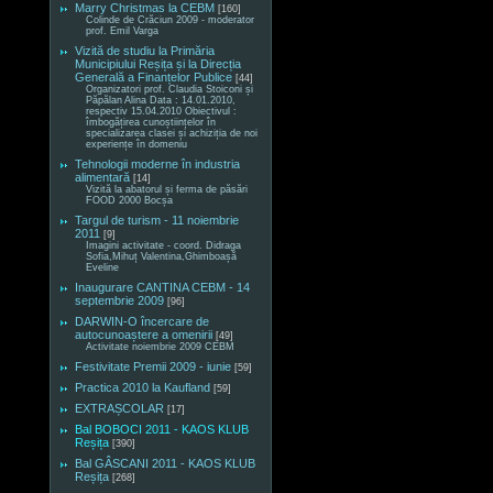
Marry Christmas la CEBM
[160]
Colinde de Crăciun 2009 - moderator
prof. Emil Varga
Vizită de studiu la Primăria
Municipiului Reșița și la Direcția
Generală a Finanțelor Publice
[44]
Organizatori prof. Claudia Stoiconi și
Păpălan Alina Data : 14.01.2010,
respectiv 15.04.2010 Obiectivul :
îmbogățirea cunoștiințelor în
specializarea clasei și achiziția de noi
experiențe în domeniu
Tehnologii moderne în industria
alimentară
[14]
Vizită la abatorul și ferma de păsări
FOOD 2000 Bocșa
Targul de turism - 11 noiembrie
2011
[9]
Imagini activitate - coord. Didraga
Sofia,Mihuț Valentina,Ghimboașă
Eveline
Inaugurare CANTINA CEBM - 14
septembrie 2009
[96]
DARWIN-O încercare de
autocunoaștere a omenirii
[49]
Activitate noiembrie 2009 CEBM
Festivitate Premii 2009 - iunie
[59]
Practica 2010 la Kaufland
[59]
EXTRAȘCOLAR
[17]
Bal BOBOCI 2011 - KAOS KLUB
Reșița
[390]
Bal GÂSCANI 2011 - KAOS KLUB
Reșița
[268]