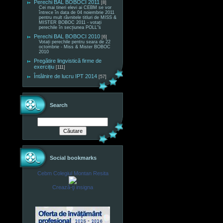
Perechi BAL BOBOCI 2011
[8]
Cei mai tineri elevi ai CEBM se vor
întrece în data de 04 noiembrie 2011
pentru mult râvnitele titluri de MISS &
MISTER BOBOC 2011 - votați
perechile în secțiunea POLL"s
Perechi BAL BOBOCI 2010
[6]
Votați perechile pentru seara de 22
octombrie - Miss & Mister BOBOC
2010
Pregătire lingvistică firme de
exercițiu
[111]
Întâlnire de lucru IPT 2014
[57]
Search
Social bookmarks
Cebm Colegiul Montan Resita
Crează-ţi insigna