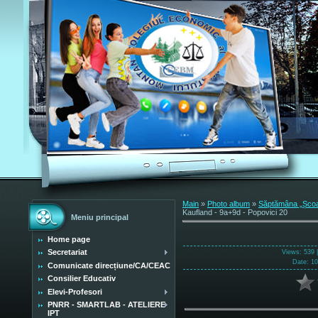
Main
»
Photo album
»
Săptămâna „Școala
Kaufland - 9a+9d - Popovici 20
Meniu principal
Home page
Secretariat
Views
: 539 
Date
: 1
Comunicate direcțiune/CA/CEAC
Consilier Educativ
Elevi-Profesori
PNRR - SMARTLAB - ATELIERE
IPT