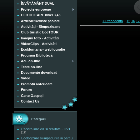
ÎNVĂȚĂMÂNT DUAL
Proiecte europene
CERTIFICARE nivel 3,4,5
Articole/Reviste școlare
« Precedenta
|
15
16
17
Activități - Simpozioane
Club turistic EcoTOUR
Imagini foto - Activități
VideoClips - Activități
EcoMontana - webliografie
Program Bibliotecă
AeL on-line
Teste on-line
Documente download
Video
Promoții anterioare
Forum
Carte Oaspeți
Contact Us
Categorii
Cariera inre vis si realitate - UVT
[17]
Ecologizare si impadurire in parcul