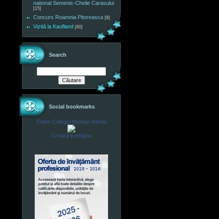
national Semenic-Cheile Carasului
[15]
Concurs Roamnia Pitoreasca
[8]
Vizită la Kaufland
[60]
Search
Social bookmarks
Cebm Colegiul Montan Resita
Crează-ţi insigna