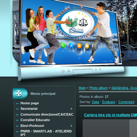
Main
»
Photo album
»
Săptămâna „Școala
Meniu principal
Photos in album
:
17
Sort by
:
Data
·
Evaluare
·
Comentarii
Home page
Secretariat
Comunicate direcțiune/CA/CEAC
Consilier Educativ
Elevi-Profesori
PNRR - SMARTLAB - ATELIERE
IPT