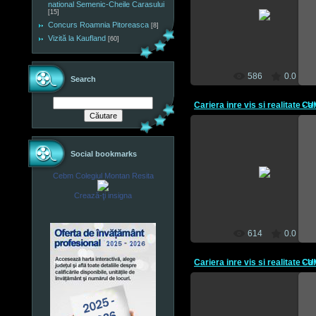
10 Mai 2012
national Semenic-Cheile Carasului
[15]
Concurs Roamnia Pitoreasca
CEBM
[8]
Vizită la Kaufland
[60]
586
0.0
Search
Social bookmarks
10 Mai 2012
Cebm Colegiul Montan Resita
CEBM
Crează-ţi insigna
614
0.0