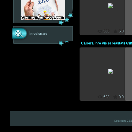
10 Mai 2012
CEBM
568
5.0
Înregistrare
10 Mai 2012
CEBM
628
0.0
Copyright CE