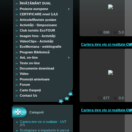
10 Mai 2012
ÎNVĂȚĂMÂNT DUAL
Proiecte europene
CEBM
CERTIFICARE nivel 3,4,5
Articole/Reviste școlare
Activități - Simpozioane
Club turistic EcoTOUR
696
5.0
Imagini foto - Activități
VideoClips - Activități
EcoMontana - webliografie
Program Bibliotecă
AeL on-line
Teste on-line
10 Mai 2012
Documente download
Video
CEBM
Promoții anterioare
Forum
Carte Oaspeți
Contact Us
677
0.0
Categorii
Cariera inre vis si realitate - UVT
[17]
Ecologizare si impadurire in parcul