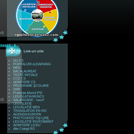
2
0.0
Concurs Roamnia Pitoreasca - prof. Popa Cristina si Rada ...
Link-uri utile
ISJ CS
PORTALURI eLEARNING
MEN
2
BACALAUREAT
TESTE INIȚIALE
CCD CS
ADMITERE CS
PROGRAME ŞCOLARE
SIIIR
Protecția Muncii PSI
LEGISLAȚIA MUNCII
0.0
SALARIZARE - nou!!!
LEGISLAȚIE
LEGISLAȚIE MEN
TRANSLATOR EN-RO
AGENDA EUROPA
PHOTOSHOP ON-LINE
LEGISLAȚIE ÎNVĂȚĂMÂNT
ADMITERE LICEU
Alte Colegii RO