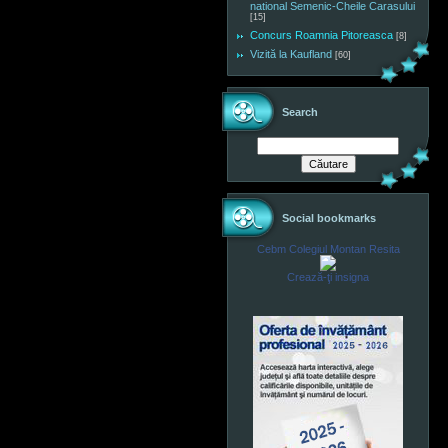
national Semenic-Cheile Carasului
[15]
Concurs Roamnia Pitoreasca
[8]
Vizită la Kaufland
[60]
Search
Social bookmarks
Cebm Colegiul Montan Resita
Crează-ţi insigna