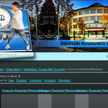
Logged in as
M
ain
»
Photo album
»
Săptămâna „Școala altfel” în imagini
» Concurs Roamnia Pitoreasca
hotos in album
:
8
ort by
:
Data
·
Evaluare
·
Comentarii
·
Vizualizări
·
Denumire
Concurs Roamnia Pitoreasca - prof. Popa Cristina si Rada ...
Concurs Roamnia Pitoreasca - prof. Popa Cristina si Rada ...