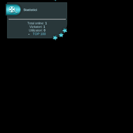
Statistici
Total online:
1
Vizitatori:
1
Utilizatori:
0
TOP 100