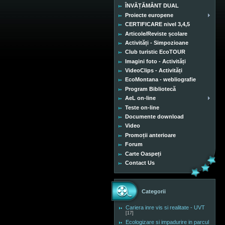
ÎNVĂȚĂMÂNT DUAL
Proiecte europene
CERTIFICARE nivel 3,4,5
Articole/Reviste școlare
Activități - Simpozioane
Club turistic EcoTOUR
Imagini foto - Activități
VideoClips - Activități
EcoMontana - webliografie
Program Bibliotecă
AeL on-line
Teste on-line
Documente download
Video
Promoții anterioare
Forum
Carte Oaspeți
Contact Us
Categorii
Cariera inre vis si realitate - UVT
[17]
Ecologizare si impadurire in parcul