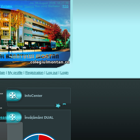
Joi, 06 August 2026, 16.27.38
Vizitator
|
Group
"
Guests
"
Bun venit
Vizitator
|
RSS
ain
|
My profile
|
Registration
|
Log out
|
Login
InfoCenter
Concurs Roamnia Pitoreasca - prof. Popa Cristina si Rada ...
Învățământ DUAL