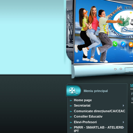
M
Meniu principal
P
S
Home page
Secretariat
Comunicate direcțiune/CA/CEAC
Consilier Educativ
Elevi-Profesori
PNRR - SMARTLAB - ATELIERE
IPT