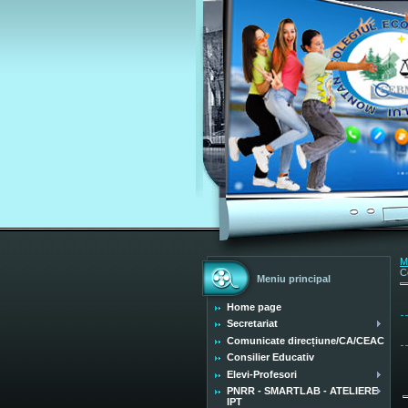
M
C
Meniu principal
Home page
Secretariat
Comunicate direcțiune/CA/CEAC
Consilier Educativ
Elevi-Profesori
PNRR - SMARTLAB - ATELIERE
IPT