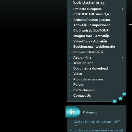
ÎNVĂȚĂMÂNT DUAL
Proiecte europene
CERTIFICARE nivel 3,4,5
Articole/Reviste școlare
Activități - Simpozioane
Club turistic EcoTOUR
Imagini foto - Activități
VideoClips - Activități
EcoMontana - webliografie
Program Bibliotecă
AeL on-line
Teste on-line
Documente download
Video
Promoții anterioare
Forum
Carte Oaspeți
Contact Us
Categorii
Cariera inre vis si realitate - UVT
[17]
Ecologizare si impadurire in parcul