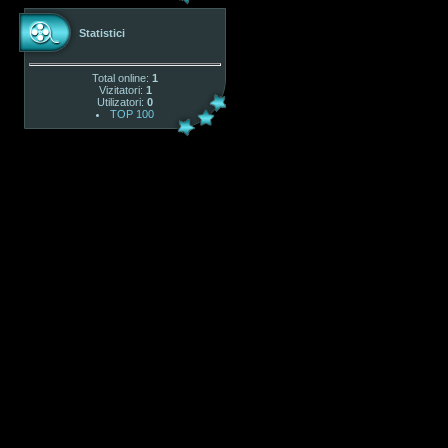
Statistici
Total online:
1
Vizitatori:
1
Utilizatori:
0
TOP 100