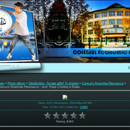
Logged in as
M
ain
»
Photo album
»
Săptămâna „Școala altfel” în imagini
»
Concurs Roamnia Pitoreasca
»
oncurs Roamnia Pitoreasca - prof. Popa Cristina si Rada ...
Views
: 616 |
Dimensions
: 450x346px/46.9Kb
Date
: 10 Mai 2012 |
Added by
:
CEBM
Rating
:
0.0
/
0