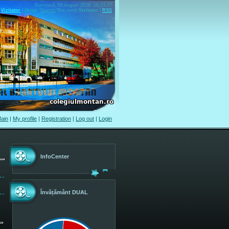
Duminică, 09 August 2026, 16.23.27
Vizitator
|
Group
"
Guests
"
Bun venit
Vizitator
|
RSS
ain
|
My profile
|
Registration
|
Log out
|
Login
InfoCenter
Învățământ DUAL