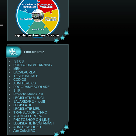
Link-uri utile
ISJ CS
PORTALURI eLEARNING
MEN
BACALAUREAT
TESTE INIȚIALE
CCD CS
ADMITERE CS
PROGRAME ŞCOLARE
SIIIR
Protecția Muncii PSI
LEGISLAȚIA MUNCII
SALARIZARE - nou!!!
LEGISLAȚIE
LEGISLAȚIE MEN
TRANSLATOR EN-RO
AGENDA EUROPA
PHOTOSHOP ON-LINE
LEGISLAȚIE ÎNVĂȚĂMÂNT
ADMITERE LICEU
Alte Colegii RO