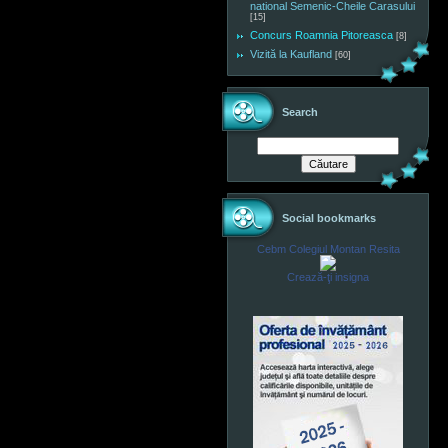
national Semenic-Cheile Carasului
[15]
Concurs Roamnia Pitoreasca
[8]
Vizită la Kaufland
[60]
Search
Social bookmarks
Cebm Colegiul Montan Resita
Crează-ţi insigna