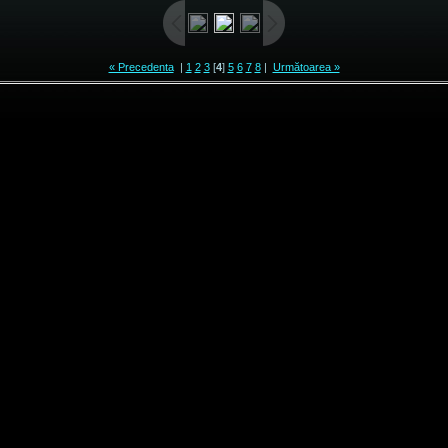
« Precedenta
|
1
2
3
[
4
]
5
6
7
8
|
Următoarea »