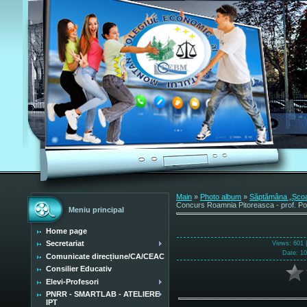
Main
»
Photo album
»
Săptămâna „Școala
Concurs Roamnia Pitoreasca - prof. Pop
Meniu principal
Home page
Secretariat
Views
: 601 
Date
: 1
Comunicate direcțiune/CA/CEAC
Consilier Educativ
Elevi-Profesori
PNRR - SMARTLAB - ATELIERE
IPT