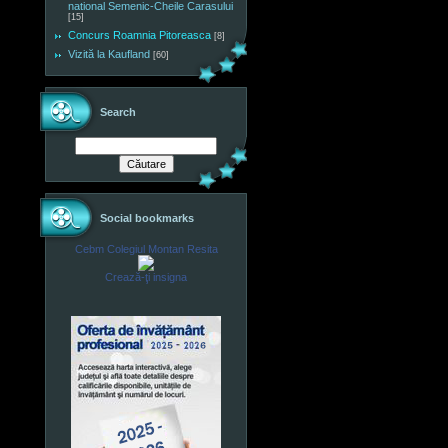
national Semenic-Cheile Carasului
[15]
Concurs Roamnia Pitoreasca
[8]
Vizită la Kaufland
[60]
Search
Social bookmarks
Cebm Colegiul Montan Resita
Crează-ţi insigna