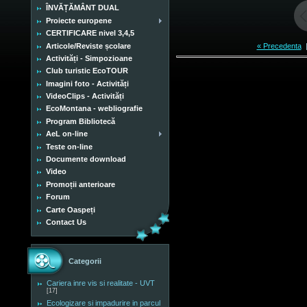
ÎNVĂȚĂMÂNT DUAL
Proiecte europene
CERTIFICARE nivel 3,4,5
Articole/Reviste școlare
« Precedenta
Activități - Simpozioane
Club turistic EcoTOUR
Imagini foto - Activități
VideoClips - Activități
EcoMontana - webliografie
Program Bibliotecă
AeL on-line
Teste on-line
Documente download
Video
Promoții anterioare
Forum
Carte Oaspeți
Contact Us
Categorii
Cariera inre vis si realitate - UVT
[17]
Ecologizare si impadurire in parcul