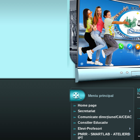
M
K
Meniu principal
Home page
Secretariat
Comunicate direcțiune/CA/CEAC
Consilier Educativ
Elevi-Profesori
PNRR - SMARTLAB - ATELIERE
IPT