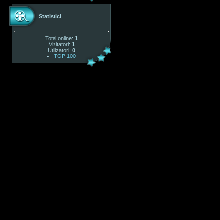
Statistici
Total online:
1
Vizitatori:
1
Utilizatori:
0
TOP 100