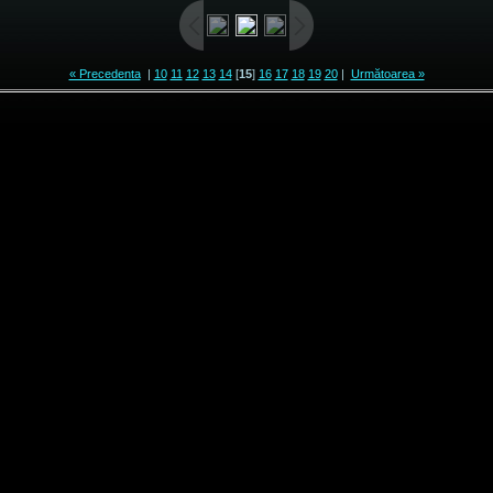
« Precedenta
|
10
11
12
13
14
[
15
]
16
17
18
19
20
|
Următoarea »