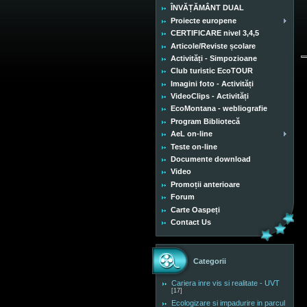
ÎNVĂȚĂMÂNT DUAL
Proiecte europene
CERTIFICARE nivel 3,4,5
Articole/Reviste școlare
Activități - Simpozioane
Club turistic EcoTOUR
Imagini foto - Activități
VideoClips - Activități
EcoMontana - webliografie
Program Bibliotecă
AeL on-line
Teste on-line
Documente download
Video
Promoții anterioare
Forum
Carte Oaspeți
Contact Us
Categorii
Cariera inre vis si realitate - UVT
[17]
Ecologizare si impadurire in parcul