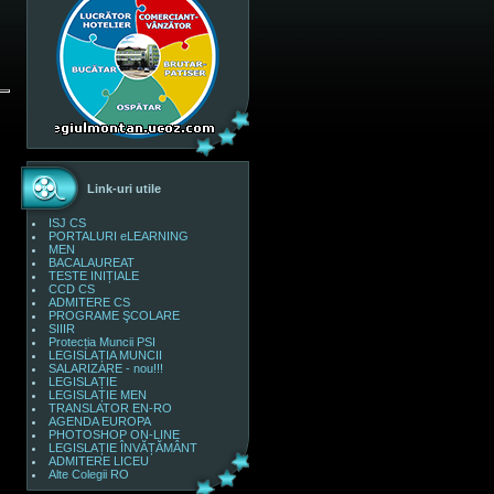
Link-uri utile
ISJ CS
PORTALURI eLEARNING
MEN
BACALAUREAT
TESTE INIȚIALE
CCD CS
ADMITERE CS
PROGRAME ŞCOLARE
SIIIR
Protecția Muncii PSI
LEGISLAȚIA MUNCII
SALARIZARE - nou!!!
LEGISLAȚIE
LEGISLAȚIE MEN
TRANSLATOR EN-RO
AGENDA EUROPA
PHOTOSHOP ON-LINE
LEGISLAȚIE ÎNVĂȚĂMÂNT
ADMITERE LICEU
Alte Colegii RO