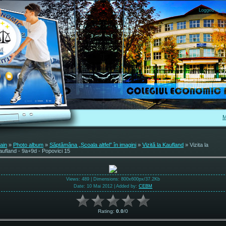
Logged in as
M
ain
»
Photo album
»
Săptămâna „Școala altfel” în imagini
»
Vizită la Kaufland
» Vizita la
aufland - 9a+9d - Popovici 15
Views
: 489 |
Dimensions
: 800x600px/37.2Kb
Date
: 10 Mai 2012 |
Added by
:
CEBM
Rating
:
0.0
/
0