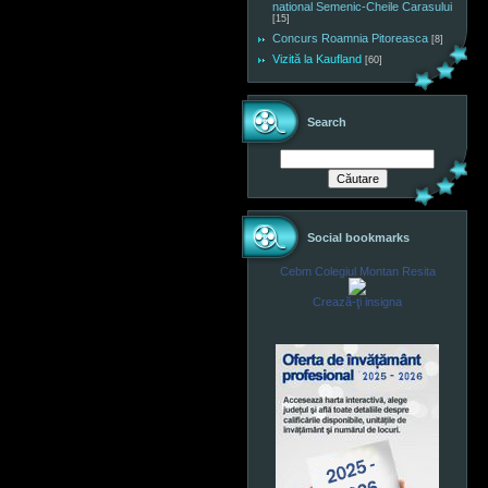
national Semenic-Cheile Carasului
[15]
Concurs Roamnia Pitoreasca
[8]
Vizită la Kaufland
[60]
Search
Social bookmarks
Cebm Colegiul Montan Resita
Crează-ţi insigna