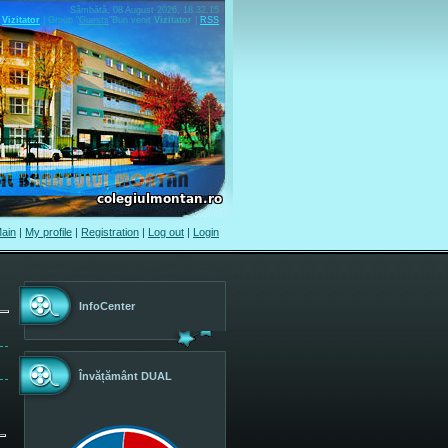
Sâmbătă, 08 August 2026, 18.32.15
Vizitator
|
Group
"
Guests
"
Bun venit
Vizitator
|
RSS
ain
|
My profile
|
Registration
|
Log out
|
Login
InfoCenter
Învățământ DUAL