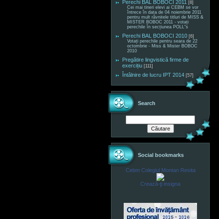
Perechi BAL BOBOCI 2011
[8]
Cei mai tineri elevi ai CEBM se vor
întrece în data de 04 noiembrie 2011
pentru mult râvnitele titluri de MISS &
MISTER BOBOC 2011 - votați
perechile în secțiunea POLL"s
Perechi BAL BOBOCI 2010
[6]
Votați perechile pentru seara de 22
octombrie - Miss & Mister BOBOC
2010
Pregătire lingvistică firme de
exercițiu
[111]
Întâlnire de lucru IPT 2014
[57]
Search
Social bookmarks
Cebm Colegiul Montan Resita
Crează-ţi insigna