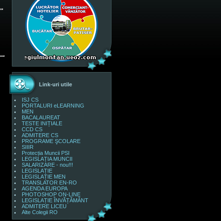
Link-uri utile
ISJ CS
PORTALURI eLEARNING
MEN
BACALAUREAT
TESTE INIȚIALE
CCD CS
ADMITERE CS
PROGRAME ŞCOLARE
SIIIR
Protecția Muncii PSI
LEGISLAȚIA MUNCII
SALARIZARE - nou!!!
LEGISLAȚIE
LEGISLAȚIE MEN
TRANSLATOR EN-RO
AGENDA EUROPA
PHOTOSHOP ON-LINE
LEGISLAȚIE ÎNVĂȚĂMÂNT
ADMITERE LICEU
Alte Colegii RO