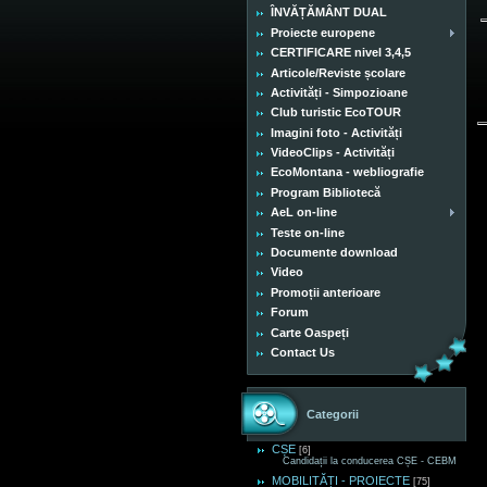
ÎNVĂȚĂMÂNT DUAL
Proiecte europene
CERTIFICARE nivel 3,4,5
Articole/Reviste școlare
Activități - Simpozioane
Club turistic EcoTOUR
Imagini foto - Activități
VideoClips - Activități
EcoMontana - webliografie
Program Bibliotecă
AeL on-line
Teste on-line
Documente download
Video
Promoții anterioare
Forum
Carte Oaspeți
Contact Us
Categorii
CȘE
[6]
Candidații la conducerea CȘE - CEBM
MOBILITĂȚI - PROIECTE
[75]