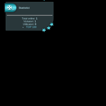
Statistici
Total online:
1
Vizitatori:
1
Utilizatori:
0
TOP 100