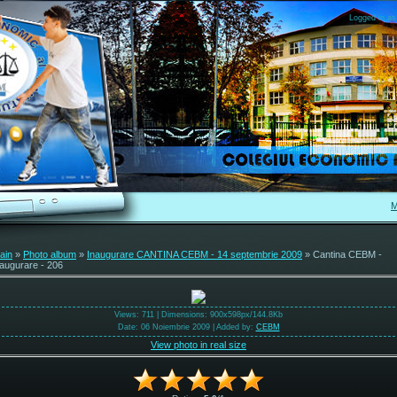
Logged in as
M
ain
»
Photo album
»
Inaugurare CANTINA CEBM - 14 septembrie 2009
» Cantina CEBM -
naugurare - 206
Views
: 711 |
Dimensions
: 900x598px/144.8Kb
Date
: 06 Noiembrie 2009 |
Added by
:
CEBM
View photo in real size