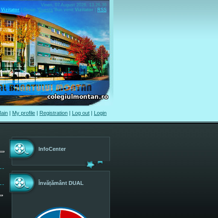
Vineri, 07 August 2026, 13.26.36
Vizitator
|
Group
"
Guests
"
Bun venit
Vizitator
|
RSS
ain
|
My profile
|
Registration
|
Log out
|
Login
InfoCenter
Învățământ DUAL