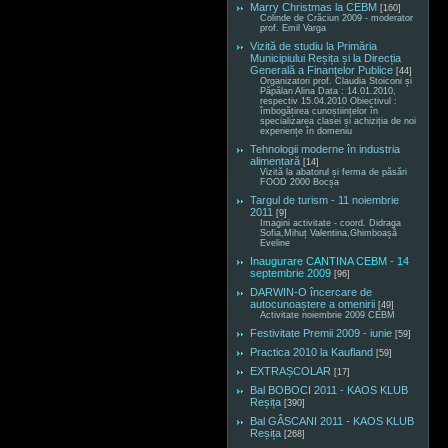
Marry Christmas la CEBM
[160]
Colinde de Crăciun 2009 - moderator
prof. Emil Varga
Vizită de studiu la Primăria
Municipiului Reșița și la Direcția
Generală a Finanțelor Publice
[44]
Organizatori prof. Claudia Stoiconi și
Păpălan Alina Data : 14.01.2010,
respectiv 15.04.2010 Obiectivul :
îmbogățirea cunoștiințelor în
specializarea clasei și achiziția de noi
experiențe în domeniu
Tehnologii moderne în industria
alimentară
[14]
Vizită la abatorul și ferma de păsări
FOOD 2000 Bocșa
Targul de turism - 11 noiembrie
2011
[9]
Imagini activitate - coord. Didraga
Sofia,Mihuț Valentina,Ghimboașă
Eveline
Inaugurare CANTINA CEBM - 14
septembrie 2009
[96]
DARWIN-O încercare de
autocunoaștere a omenirii
[49]
Activitate noiembrie 2009 CEBM
Festivitate Premii 2009 - iunie
[59]
Practica 2010 la Kaufland
[59]
EXTRAȘCOLAR
[17]
Bal BOBOCI 2011 - KAOS KLUB
Reșița
[390]
Bal GÂSCANI 2011 - KAOS KLUB
Reșița
[268]