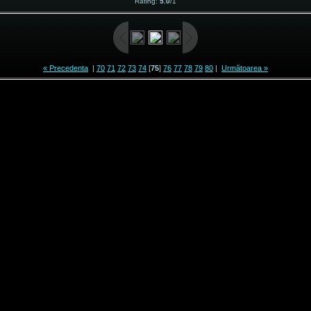
Rating
:
5.0
/
1
« Precedenta
|
70
71
72
73
74
[
75
]
76
77
78
79
80
|
Următoarea »