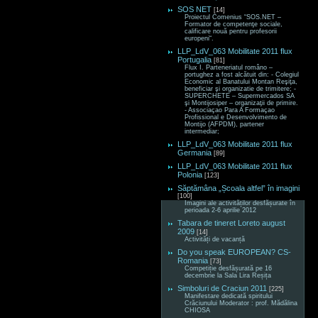
SOS NET
[14]
Proiectul Comenius “SOS.NET –
Formator de competenţe sociale,
calificare nouă pentru profesorii
europeni“.
LLP_LdV_063 Mobilitate 2011 flux
Portugalia
[81]
Flux I. Parteneriatul româno –
portughez a fost alcătuit din: - Colegiul
Economic al Banatului Montan Reşiţa,
beneficiar şi organizatie de trimitere; -
SUPERCHETE – Supermercados SA
şi Montijosiper – organizaţii de primire.
- Associaçao Para A Formaçao
Profissional e Desenvolvimento de
Montijo (AFPDM), partener
intermediar;
LLP_LdV_063 Mobilitate 2011 flux
Germania
[89]
LLP_LdV_063 Mobilitate 2011 flux
Polonia
[123]
Săptămâna „Școala altfel” în imagini
[100]
Imagini ale activităților desfășurate în
perioada 2-6 aprilie 2012
Tabara de tineret Loreto august
2009
[14]
Activități de vacanță
Do you speak EUROPEAN? CS-
Romania
[73]
Competiție desfășurată pe 16
decembrie la Sala Lira Reșița
Simboluri de Craciun 2011
[225]
Manifestare dedicată spiritului
Crăciunului Moderator : prof. Mădălina
CHIOSA