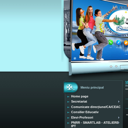
M
i
Meniu principal
Home page
Secretariat
Comunicate direcțiune/CA/CEAC
Consilier Educativ
Elevi-Profesori
PNRR - SMARTLAB - ATELIERE
IPT