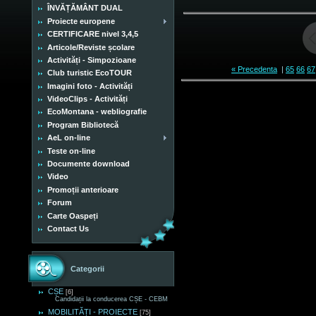
ÎNVĂȚĂMÂNT DUAL
Proiecte europene
CERTIFICARE nivel 3,4,5
Articole/Reviste școlare
Activități - Simpozioane
« Precedenta
|
65
66
67
Club turistic EcoTOUR
Imagini foto - Activități
VideoClips - Activități
EcoMontana - webliografie
Program Bibliotecă
AeL on-line
Teste on-line
Documente download
Video
Promoții anterioare
Forum
Carte Oaspeți
Contact Us
Categorii
CȘE
[6]
Candidații la conducerea CȘE - CEBM
MOBILITĂȚI - PROIECTE
[75]