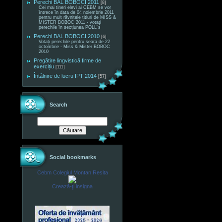
Perechi BAL BOBOCI 2011
[8]
Cei mai tineri elevi ai CEBM se vor
întrece în data de 04 noiembrie 2011
pentru mult râvnitele titluri de MISS &
MISTER BOBOC 2011 - votați
perechile în secțiunea POLL"s
Perechi BAL BOBOCI 2010
[6]
Votați perechile pentru seara de 22
octombrie - Miss & Mister BOBOC
2010
Pregătire lingvistică firme de
exercițiu
[111]
Întâlnire de lucru IPT 2014
[57]
Search
Social bookmarks
Cebm Colegiul Montan Resita
Crează-ţi insigna