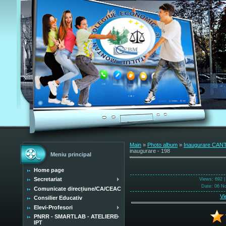
Main
»
Photo album
»
Inaugurare CANT
inaugurare - 198
Meniu principal
Home page
Secretariat
Views
: 692 
Date
: 06 N
Comunicate direcțiune/CA/CEAC
Vi
Consilier Educativ
Elevi-Profesori
PNRR - SMARTLAB - ATELIERE
IPT