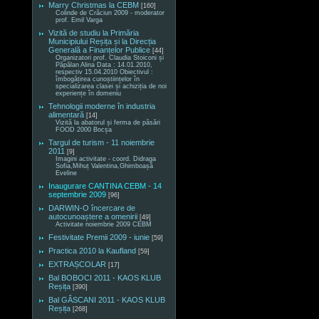
Marry Christmas la CEBM
[160]
Colinde de Crăciun 2009 - moderator
prof. Emil Varga
Vizită de studiu la Primăria
Municipiului Reșița și la Direcția
Generală a Finanțelor Publice
[44]
Organizatori prof. Claudia Stoiconi și
Păpălan Alina Data : 14.01.2010,
respectiv 15.04.2010 Obiectivul :
îmbogățirea cunoștiințelor în
specializarea clasei și achiziția de noi
experiențe în domeniu
Tehnologii moderne în industria
alimentară
[14]
Vizită la abatorul și ferma de păsări
FOOD 2000 Bocșa
Targul de turism - 11 noiembrie
2011
[9]
Imagini activitate - coord. Didraga
Sofia,Mihuț Valentina,Ghimboașă
Eveline
Inaugurare CANTINA CEBM - 14
septembrie 2009
[96]
DARWIN-O încercare de
autocunoaștere a omenirii
[49]
Activitate noiembrie 2009 CEBM
Festivitate Premii 2009 - iunie
[59]
Practica 2010 la Kaufland
[59]
EXTRAȘCOLAR
[17]
Bal BOBOCI 2011 - KAOS KLUB
Reșița
[390]
Bal GÂSCANI 2011 - KAOS KLUB
Reșița
[268]