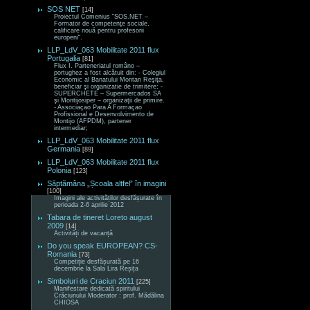
SOS NET
[14]
Proiectul Comenius “SOS.NET –
Formator de competenţe sociale,
calificare nouă pentru profesorii
europeni“.
LLP_LdV_063 Mobilitate 2011 flux
Portugalia
[81]
Flux I. Parteneriatul româno –
portughez a fost alcătuit din: - Colegiul
Economic al Banatului Montan Reşiţa,
beneficiar şi organizatie de trimitere; -
SUPERCHETE – Supermercados SA
şi Montijosiper – organizaţii de primire.
- Associaçao Para A Formaçao
Profissional e Desenvolvimento de
Montijo (AFPDM), partener
intermediar;
LLP_LdV_063 Mobilitate 2011 flux
Germania
[89]
LLP_LdV_063 Mobilitate 2011 flux
Polonia
[123]
Săptămâna „Școala altfel” în imagini
[100]
Imagini ale activităților desfășurate în
perioada 2-6 aprilie 2012
Tabara de tineret Loreto august
2009
[14]
Activități de vacanță
Do you speak EUROPEAN? CS-
Romania
[73]
Competiție desfășurată pe 16
decembrie la Sala Lira Reșița
Simboluri de Craciun 2011
[225]
Manifestare dedicată spiritului
Crăciunului Moderator : prof. Mădălina
CHIOSA