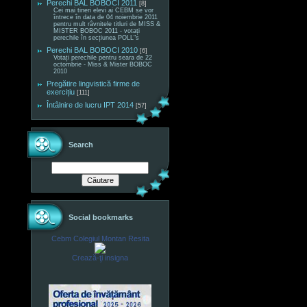
Perechi BAL BOBOCI 2011
[8]
Cei mai tineri elevi ai CEBM se vor
întrece în data de 04 noiembrie 2011
pentru mult râvnitele titluri de MISS &
MISTER BOBOC 2011 - votați
perechile în secțiunea POLL"s
Perechi BAL BOBOCI 2010
[6]
Votați perechile pentru seara de 22
octombrie - Miss & Mister BOBOC
2010
Pregătire lingvistică firme de
exercițiu
[111]
Întâlnire de lucru IPT 2014
[57]
Search
Social bookmarks
Cebm Colegiul Montan Resita
Crează-ţi insigna