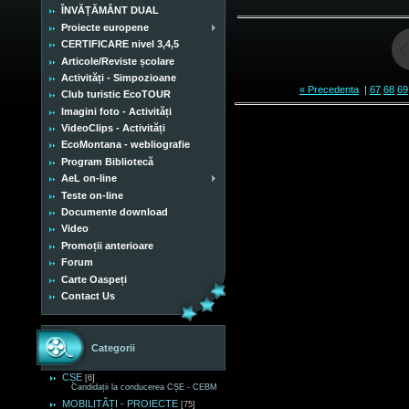
ÎNVĂȚĂMÂNT DUAL
Proiecte europene
CERTIFICARE nivel 3,4,5
Articole/Reviste școlare
Activități - Simpozioane
« Precedenta
|
67
68
69
Club turistic EcoTOUR
Imagini foto - Activități
VideoClips - Activități
EcoMontana - webliografie
Program Bibliotecă
AeL on-line
Teste on-line
Documente download
Video
Promoții anterioare
Forum
Carte Oaspeți
Contact Us
Categorii
CȘE
[6]
Candidații la conducerea CȘE - CEBM
MOBILITĂȚI - PROIECTE
[75]