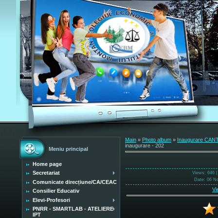
Main
»
Photo album
»
Inaugurare CANT
inaugurare - 202
Meniu principal
Home page
Secretariat
Views
: 646 
Date
: 06 N
Comunicate direcțiune/CA/CEAC
Vi
Consilier Educativ
Elevi-Profesori
PNRR - SMARTLAB - ATELIERE
IPT