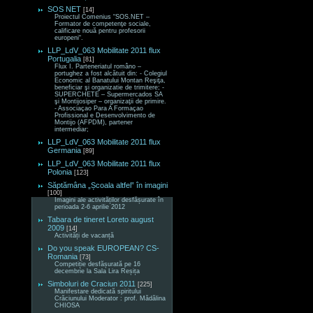
SOS NET
[14]
Proiectul Comenius “SOS.NET –
Formator de competenţe sociale,
calificare nouă pentru profesorii
europeni“.
LLP_LdV_063 Mobilitate 2011 flux
Portugalia
[81]
Flux I. Parteneriatul româno –
portughez a fost alcătuit din: - Colegiul
Economic al Banatului Montan Reşiţa,
beneficiar şi organizatie de trimitere; -
SUPERCHETE – Supermercados SA
şi Montijosiper – organizaţii de primire.
- Associaçao Para A Formaçao
Profissional e Desenvolvimento de
Montijo (AFPDM), partener
intermediar;
LLP_LdV_063 Mobilitate 2011 flux
Germania
[89]
LLP_LdV_063 Mobilitate 2011 flux
Polonia
[123]
Săptămâna „Școala altfel” în imagini
[100]
Imagini ale activităților desfășurate în
perioada 2-6 aprilie 2012
Tabara de tineret Loreto august
2009
[14]
Activități de vacanță
Do you speak EUROPEAN? CS-
Romania
[73]
Competiție desfășurată pe 16
decembrie la Sala Lira Reșița
Simboluri de Craciun 2011
[225]
Manifestare dedicată spiritului
Crăciunului Moderator : prof. Mădălina
CHIOSA