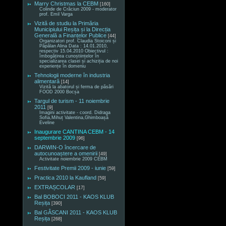
Marry Christmas la CEBM
[160]
Colinde de Crăciun 2009 - moderator
prof. Emil Varga
Vizită de studiu la Primăria
Municipiului Reșița și la Direcția
Generală a Finanțelor Publice
[44]
Organizatori prof. Claudia Stoiconi și
Păpălan Alina Data : 14.01.2010,
respectiv 15.04.2010 Obiectivul :
îmbogățirea cunoștiințelor în
specializarea clasei și achiziția de noi
experiențe în domeniu
Tehnologii moderne în industria
alimentară
[14]
Vizită la abatorul și ferma de păsări
FOOD 2000 Bocșa
Targul de turism - 11 noiembrie
2011
[9]
Imagini activitate - coord. Didraga
Sofia,Mihuț Valentina,Ghimboașă
Eveline
Inaugurare CANTINA CEBM - 14
septembrie 2009
[96]
DARWIN-O încercare de
autocunoaștere a omenirii
[49]
Activitate noiembrie 2009 CEBM
Festivitate Premii 2009 - iunie
[59]
Practica 2010 la Kaufland
[59]
EXTRAȘCOLAR
[17]
Bal BOBOCI 2011 - KAOS KLUB
Reșița
[390]
Bal GÂSCANI 2011 - KAOS KLUB
Reșița
[268]