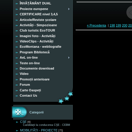
ÎNVĂȚĂMÂNT DUAL
Proiecte europene
CERTIFICARE nivel 3,4,5
Articole/Reviste școlare
Activități - Simpozioane
« Precedenta
|
198
199
200
20
Club turistic EcoTOUR
Imagini foto - Activități
VideoClips - Activități
EcoMontana - webliografie
Program Bibliotecă
AeL on-line
Teste on-line
Documente download
Video
Promoții anterioare
Forum
Carte Oaspeți
Contact Us
Categorii
CȘE
[6]
Candidații la conducerea CȘE - CEBM
MOBILITĂȚI - PROIECTE
[75]