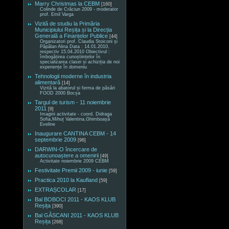
Marry Christmas la CEBM
[160]
Colinde de Crăciun 2009 - moderator
prof. Emil Varga
Vizită de studiu la Primăria
Municipiului Reșița și la Direcția
Generală a Finanțelor Publice
[44]
Organizatori prof. Claudia Stoiconi și
Păpălan Alina Data : 14.01.2010,
respectiv 15.04.2010 Obiectivul :
îmbogățirea cunoștiințelor în
specializarea clasei și achiziția de noi
experiențe în domeniu
Tehnologii moderne în industria
alimentară
[14]
Vizită la abatorul și ferma de păsări
FOOD 2000 Bocșa
Targul de turism - 11 noiembrie
2011
[9]
Imagini activitate - coord. Didraga
Sofia,Mihuț Valentina,Ghimboașă
Eveline
Inaugurare CANTINA CEBM - 14
septembrie 2009
[96]
DARWIN-O încercare de
autocunoaștere a omenirii
[49]
Activitate noiembrie 2009 CEBM
Festivitate Premii 2009 - iunie
[59]
Practica 2010 la Kaufland
[59]
EXTRAȘCOLAR
[17]
Bal BOBOCI 2011 - KAOS KLUB
Reșița
[390]
Bal GÂSCANI 2011 - KAOS KLUB
Reșița
[268]