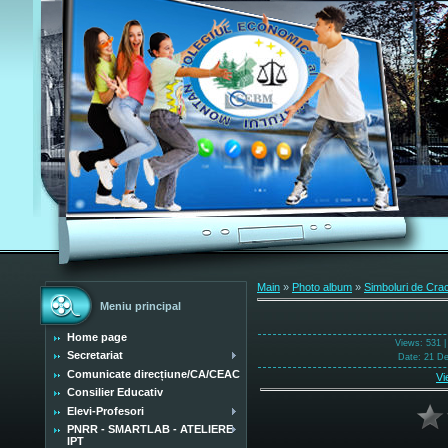
Main
»
Photo album
»
Simboluri de Cra
Meniu principal
Home page
Views
: 531 
Secretariat
Date
: 21 D
Comunicate direcțiune/CA/CEAC
Vi
Consilier Educativ
Elevi-Profesori
PNRR - SMARTLAB - ATELIERE
IPT