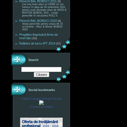
Perechi BAL BOBOCI 2011
[8]
Cei mai tineri elevi ai CEBM se vor
întrece în data de 04 noiembrie 2011
pentru mult râvnitele titluri de MISS &
MISTER BOBOC 2011 - votați
perechile în secțiunea POLL"s
Perechi BAL BOBOCI 2010
[6]
Votați perechile pentru seara de 22
octombrie - Miss & Mister BOBOC
2010
Pregătire lingvistică firme de
exercițiu
[111]
Întâlnire de lucru IPT 2014
[57]
Search
Social bookmarks
Cebm Colegiul Montan Resita
Crează-ţi insigna