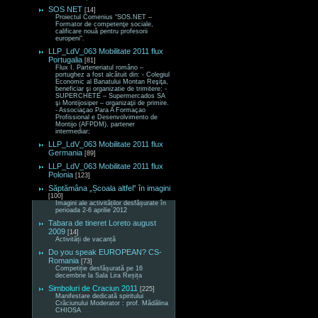
SOS NET
[14]
Proiectul Comenius “SOS.NET –
Formator de competenţe sociale,
calificare nouă pentru profesorii
europeni“.
LLP_LdV_063 Mobilitate 2011 flux
Portugalia
[81]
Flux I. Parteneriatul româno –
portughez a fost alcătuit din: - Colegiul
Economic al Banatului Montan Reşiţa,
beneficiar şi organizatie de trimitere; -
SUPERCHETE – Supermercados SA
şi Montijosiper – organizaţii de primire.
- Associaçao Para A Formaçao
Profissional e Desenvolvimento de
Montijo (AFPDM), partener
intermediar;
LLP_LdV_063 Mobilitate 2011 flux
Germania
[89]
LLP_LdV_063 Mobilitate 2011 flux
Polonia
[123]
Săptămâna „Școala altfel” în imagini
[100]
Imagini ale activităților desfășurate în
perioada 2-6 aprilie 2012
Tabara de tineret Loreto august
2009
[14]
Activități de vacanță
Do you speak EUROPEAN? CS-
Romania
[73]
Competiție desfășurată pe 16
decembrie la Sala Lira Reșița
Simboluri de Craciun 2011
[225]
Manifestare dedicată spiritului
Crăciunului Moderator : prof. Mădălina
CHIOSA