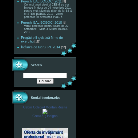
Perechi BAL BOBOCI 2011
[8]
Cei mai tineri elevi ai CEBM se vor
întrece în data de 04 noiembrie 2011
pentru mult râvnitele titluri de MISS &
MISTER BOBOC 2011 - votați
perechile în secțiunea POLL"s
Perechi BAL BOBOCI 2010
[6]
Votați perechile pentru seara de 22
octombrie - Miss & Mister BOBOC
2010
Pregătire lingvistică firme de
exercițiu
[111]
Întâlnire de lucru IPT 2014
[57]
Search
Social bookmarks
Cebm Colegiul Montan Resita
Crează-ţi insigna