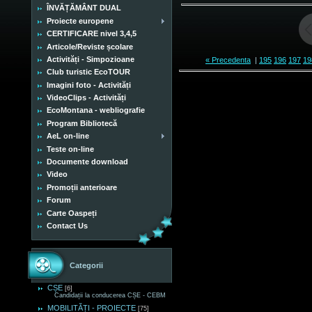
ÎNVĂȚĂMÂNT DUAL
Proiecte europene
CERTIFICARE nivel 3,4,5
Articole/Reviste școlare
Activități - Simpozioane
« Precedenta
|
195
196
197
19
Club turistic EcoTOUR
Imagini foto - Activități
VideoClips - Activități
EcoMontana - webliografie
Program Bibliotecă
AeL on-line
Teste on-line
Documente download
Video
Promoții anterioare
Forum
Carte Oaspeți
Contact Us
Categorii
CȘE
[6]
Candidații la conducerea CȘE - CEBM
MOBILITĂȚI - PROIECTE
[75]