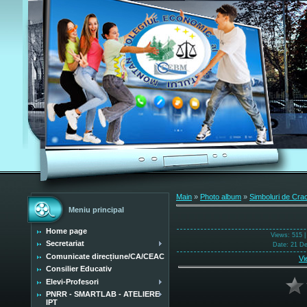
Main
»
Photo album
»
Simboluri de Cra
Meniu principal
Home page
Views
: 515 
Secretariat
Date
: 21 D
Comunicate direcțiune/CA/CEAC
Vi
Consilier Educativ
Elevi-Profesori
PNRR - SMARTLAB - ATELIERE
IPT