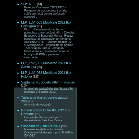
SOS NET
[14]
Proiectul Comenius “SOS.NET –
Formator de competenţe sociale,
calificare nouă pentru profesorii
europeni“.
LLP_LdV_063 Mobilitate 2011 flux
Portugalia
[81]
Flux I. Parteneriatul româno –
portughez a fost alcătuit din: - Colegiul
Economic al Banatului Montan Reşiţa,
beneficiar şi organizatie de trimitere; -
SUPERCHETE – Supermercados SA
şi Montijosiper – organizaţii de primire.
- Associaçao Para A Formaçao
Profissional e Desenvolvimento de
Montijo (AFPDM), partener
intermediar;
LLP_LdV_063 Mobilitate 2011 flux
Germania
[89]
LLP_LdV_063 Mobilitate 2011 flux
Polonia
[123]
Săptămâna „Școala altfel” în imagini
[100]
Imagini ale activităților desfășurate în
perioada 2-6 aprilie 2012
Tabara de tineret Loreto august
2009
[14]
Activități de vacanță
Do you speak EUROPEAN? CS-
Romania
[73]
Competiție desfășurată pe 16
decembrie la Sala Lira Reșița
Simboluri de Craciun 2011
[225]
Manifestare dedicată spiritului
Crăciunului Moderator : prof. Mădălina
CHIOSA