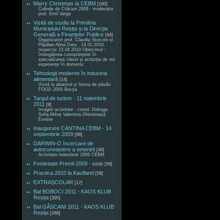
Marry Christmas la CEBM
[160]
Colinde de Crăciun 2009 - moderator
prof. Emil Varga
Vizită de studiu la Primăria
Municipiului Reșița și la Direcția
Generală a Finanțelor Publice
[44]
Organizatori prof. Claudia Stoiconi și
Păpălan Alina Data : 14.01.2010,
respectiv 15.04.2010 Obiectivul :
îmbogățirea cunoștiințelor în
specializarea clasei și achiziția de noi
experiențe în domeniu
Tehnologii moderne în industria
alimentară
[14]
Vizită la abatorul și ferma de păsări
FOOD 2000 Bocșa
Targul de turism - 11 noiembrie
2011
[9]
Imagini activitate - coord. Didraga
Sofia,Mihuț Valentina,Ghimboașă
Eveline
Inaugurare CANTINA CEBM - 14
septembrie 2009
[96]
DARWIN-O încercare de
autocunoaștere a omenirii
[49]
Activitate noiembrie 2009 CEBM
Festivitate Premii 2009 - iunie
[59]
Practica 2010 la Kaufland
[59]
EXTRAȘCOLAR
[17]
Bal BOBOCI 2011 - KAOS KLUB
Reșița
[390]
Bal GÂSCANI 2011 - KAOS KLUB
Reșița
[268]