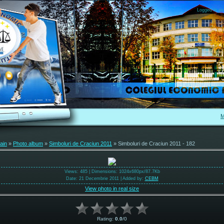
Logged in as
M
ain
»
Photo album
»
Simboluri de Craciun 2011
» Simboluri de Craciun 2011 - 182
Views
: 485 |
Dimensions
: 1024x680px/87.7Kb
Date
: 21 Decembrie 2011 |
Added by
:
CEBM
View photo in real size
Rating
:
0.0
/
0