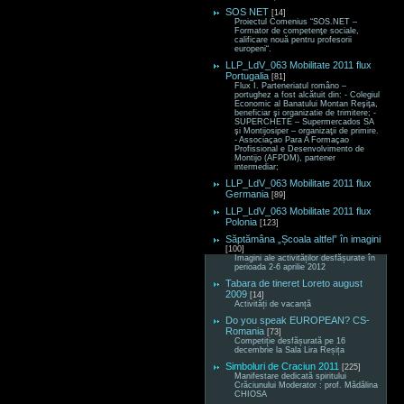
SOS NET
[14]
Proiectul Comenius “SOS.NET –
Formator de competenţe sociale,
calificare nouă pentru profesorii
europeni“.
LLP_LdV_063 Mobilitate 2011 flux
Portugalia
[81]
Flux I. Parteneriatul româno –
portughez a fost alcătuit din: - Colegiul
Economic al Banatului Montan Reşiţa,
beneficiar şi organizatie de trimitere; -
SUPERCHETE – Supermercados SA
şi Montijosiper – organizaţii de primire.
- Associaçao Para A Formaçao
Profissional e Desenvolvimento de
Montijo (AFPDM), partener
intermediar;
LLP_LdV_063 Mobilitate 2011 flux
Germania
[89]
LLP_LdV_063 Mobilitate 2011 flux
Polonia
[123]
Săptămâna „Școala altfel” în imagini
[100]
Imagini ale activităților desfășurate în
perioada 2-6 aprilie 2012
Tabara de tineret Loreto august
2009
[14]
Activități de vacanță
Do you speak EUROPEAN? CS-
Romania
[73]
Competiție desfășurată pe 16
decembrie la Sala Lira Reșița
Simboluri de Craciun 2011
[225]
Manifestare dedicată spiritului
Crăciunului Moderator : prof. Mădălina
CHIOSA