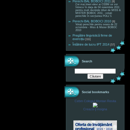
Perechi BAL BOBOCI 2011
[8]
Cei mai tineri elevi ai CEBM se vor
întrece în data de 04 noiembrie 2011
pentru mult râvnitele titluri de MISS &
MISTER BOBOC 2011 - votați
perechile în secțiunea POLL"s
Perechi BAL BOBOCI 2010
[6]
Votați perechile pentru seara de 22
octombrie - Miss & Mister BOBOC
2010
Pregătire lingvistică firme de
exercițiu
[111]
Întâlnire de lucru IPT 2014
[57]
Search
Social bookmarks
Cebm Colegiul Montan Resita
Crează-ţi insigna