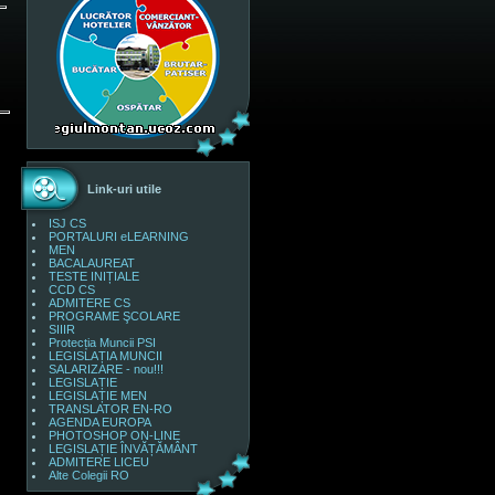
Link-uri utile
ISJ CS
PORTALURI eLEARNING
MEN
BACALAUREAT
TESTE INIȚIALE
CCD CS
ADMITERE CS
PROGRAME ŞCOLARE
SIIIR
Protecția Muncii PSI
LEGISLAȚIA MUNCII
SALARIZARE - nou!!!
LEGISLAȚIE
LEGISLAȚIE MEN
TRANSLATOR EN-RO
AGENDA EUROPA
PHOTOSHOP ON-LINE
LEGISLAȚIE ÎNVĂȚĂMÂNT
ADMITERE LICEU
Alte Colegii RO