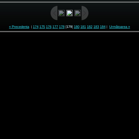
« Precedenta
|
174
175
176
177
178
[
179
]
180
181
182
183
184
|
Următoarea »