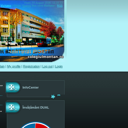
Vineri, 07 August 2026, 13.18.12
Vizitator
|
Group
"
Guests
"
Bun venit
Vizitator
|
RSS
ain
|
My profile
|
Registration
|
Log out
|
Login
InfoCenter
Învățământ DUAL