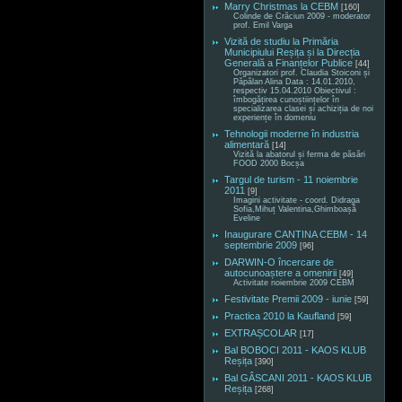
Marry Christmas la CEBM
[160]
Colinde de Crăciun 2009 - moderator
prof. Emil Varga
Vizită de studiu la Primăria
Municipiului Reșița și la Direcția
Generală a Finanțelor Publice
[44]
Organizatori prof. Claudia Stoiconi și
Păpălan Alina Data : 14.01.2010,
respectiv 15.04.2010 Obiectivul :
îmbogățirea cunoștiințelor în
specializarea clasei și achiziția de noi
experiențe în domeniu
Tehnologii moderne în industria
alimentară
[14]
Vizită la abatorul și ferma de păsări
FOOD 2000 Bocșa
Targul de turism - 11 noiembrie
2011
[9]
Imagini activitate - coord. Didraga
Sofia,Mihuț Valentina,Ghimboașă
Eveline
Inaugurare CANTINA CEBM - 14
septembrie 2009
[96]
DARWIN-O încercare de
autocunoaștere a omenirii
[49]
Activitate noiembrie 2009 CEBM
Festivitate Premii 2009 - iunie
[59]
Practica 2010 la Kaufland
[59]
EXTRAȘCOLAR
[17]
Bal BOBOCI 2011 - KAOS KLUB
Reșița
[390]
Bal GÂSCANI 2011 - KAOS KLUB
Reșița
[268]