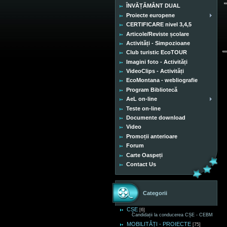
ÎNVĂȚĂMÂNT DUAL
Proiecte europene
CERTIFICARE nivel 3,4,5
Articole/Reviste școlare
Activități - Simpozioane
Club turistic EcoTOUR
Imagini foto - Activități
VideoClips - Activități
EcoMontana - webliografie
Program Bibliotecă
AeL on-line
Teste on-line
Documente download
Video
Promoții anterioare
Forum
Carte Oaspeți
Contact Us
Categorii
CȘE
[6]
Candidații la conducerea CȘE - CEBM
MOBILITĂȚI - PROIECTE
[75]