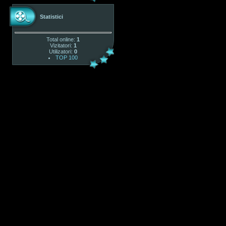
Statistici
Total online:
1
Vizitatori:
1
Utilizatori:
0
TOP 100