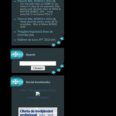
Perechi BAL BOBOCI 2011
[8]
Cei mai tineri elevi ai CEBM se vor
întrece în data de 04 noiembrie 2011
pentru mult râvnitele titluri de MISS &
MISTER BOBOC 2011 - votați
perechile în secțiunea POLL"s
Perechi BAL BOBOCI 2010
[6]
Votați perechile pentru seara de 22
octombrie - Miss & Mister BOBOC
2010
Pregătire lingvistică firme de
exercițiu
[111]
Întâlnire de lucru IPT 2014
[57]
Search
Social bookmarks
Cebm Colegiul Montan Resita
Crează-ţi insigna