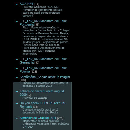
SOS NET
[14]
Proiectul Comenius “SOS.NET –
Formator de competenţe sociale,
calificare nouă pentru profesorii
europeni“.
LLP_LdV_063 Mobilitate 2011 flux
Portugalia
[81]
Flux I. Parteneriatul româno –
portughez a fost alcătuit din: - Colegiul
Economic al Banatului Montan Reşiţa,
beneficiar şi organizatie de trimitere; -
SUPERCHETE – Supermercados SA
şi Montijosiper – organizaţii de primire.
- Associaçao Para A Formaçao
Profissional e Desenvolvimento de
Montijo (AFPDM), partener
intermediar;
LLP_LdV_063 Mobilitate 2011 flux
Germania
[89]
LLP_LdV_063 Mobilitate 2011 flux
Polonia
[123]
Săptămâna „Școala altfel” în imagini
[100]
Imagini ale activităților desfășurate în
perioada 2-6 aprilie 2012
Tabara de tineret Loreto august
2009
[14]
Activități de vacanță
Do you speak EUROPEAN? CS-
Romania
[73]
Competiție desfășurată pe 16
decembrie la Sala Lira Reșița
Simboluri de Craciun 2011
[225]
Manifestare dedicată spiritului
Crăciunului Moderator : prof. Mădălina
CHIOSA