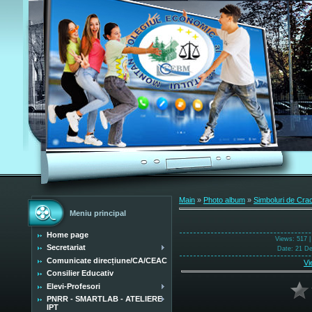
Main
»
Photo album
»
Simboluri de Cra
Meniu principal
Home page
Views
: 517 
Secretariat
Date
: 21 D
Comunicate direcțiune/CA/CEAC
Vi
Consilier Educativ
Elevi-Profesori
PNRR - SMARTLAB - ATELIERE
IPT