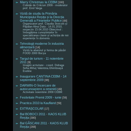
Marry Christmas la CEBM
[160]
Colinde de Crăciun 2009 - moderator
prof. Emil Varga
Vizită de studiu la Primăria
Municipiului Reșița și la Direcția
Generală a Finanțelor Publice
[44]
Organizatori prof. Claudia Stoiconi și
Păpălan Alina Data : 14.01.2010,
respectiv 15.04.2010 Obiectivul :
îmbogățirea cunoștiințelor în
specializarea clasei și achiziția de noi
experiențe în domeniu
Tehnologii moderne în industria
alimentară
[14]
Vizită la abatorul și ferma de păsări
FOOD 2000 Bocșa
Targul de turism - 11 noiembrie
2011
[9]
Imagini activitate - coord. Didraga
Sofia,Mihuț Valentina,Ghimboașă
Eveline
Inaugurare CANTINA CEBM - 14
septembrie 2009
[96]
DARWIN-O încercare de
autocunoaștere a omenirii
[49]
Activitate noiembrie 2009 CEBM
Festivitate Premii 2009 - iunie
[59]
Practica 2010 la Kaufland
[59]
EXTRAȘCOLAR
[17]
Bal BOBOCI 2011 - KAOS KLUB
Reșița
[390]
Bal GÂSCANI 2011 - KAOS KLUB
Reșița
[268]