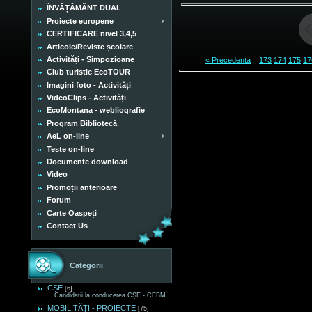
ÎNVĂȚĂMÂNT DUAL
Proiecte europene
CERTIFICARE nivel 3,4,5
Articole/Reviste școlare
Activități - Simpozioane
« Precedenta
|
173
174
175
17
Club turistic EcoTOUR
Imagini foto - Activități
VideoClips - Activități
EcoMontana - webliografie
Program Bibliotecă
AeL on-line
Teste on-line
Documente download
Video
Promoții anterioare
Forum
Carte Oaspeți
Contact Us
Categorii
CȘE
[6]
Candidații la conducerea CȘE - CEBM
MOBILITĂȚI - PROIECTE
[75]