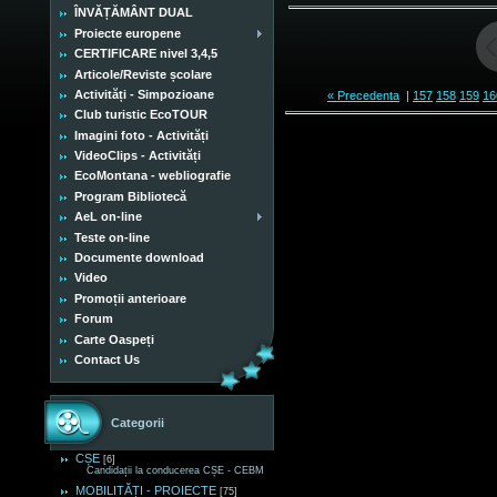
ÎNVĂȚĂMÂNT DUAL
Proiecte europene
CERTIFICARE nivel 3,4,5
Articole/Reviste școlare
Activități - Simpozioane
« Precedenta
|
157
158
159
16
Club turistic EcoTOUR
Imagini foto - Activități
VideoClips - Activități
EcoMontana - webliografie
Program Bibliotecă
AeL on-line
Teste on-line
Documente download
Video
Promoții anterioare
Forum
Carte Oaspeți
Contact Us
Categorii
CȘE
[6]
Candidații la conducerea CȘE - CEBM
MOBILITĂȚI - PROIECTE
[75]