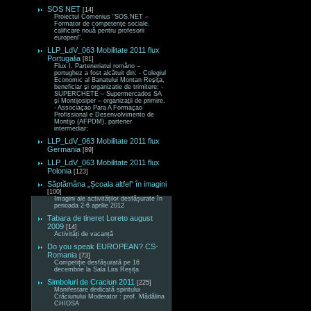
SOS NET
[14]
Proiectul Comenius “SOS.NET –
Formator de competenţe sociale,
calificare nouă pentru profesorii
europeni“.
LLP_LdV_063 Mobilitate 2011 flux
Portugalia
[81]
Flux I. Parteneriatul româno –
portughez a fost alcătuit din: - Colegiul
Economic al Banatului Montan Reşiţa,
beneficiar şi organizatie de trimitere; -
SUPERCHETE – Supermercados SA
şi Montijosiper – organizaţii de primire.
- Associaçao Para A Formaçao
Profissional e Desenvolvimento de
Montijo (AFPDM), partener
intermediar;
LLP_LdV_063 Mobilitate 2011 flux
Germania
[89]
LLP_LdV_063 Mobilitate 2011 flux
Polonia
[123]
Săptămâna „Școala altfel” în imagini
[100]
Imagini ale activităților desfășurate în
perioada 2-6 aprilie 2012
Tabara de tineret Loreto august
2009
[14]
Activități de vacanță
Do you speak EUROPEAN? CS-
Romania
[73]
Competiție desfășurată pe 16
decembrie la Sala Lira Reșița
Simboluri de Craciun 2011
[225]
Manifestare dedicată spiritului
Crăciunului Moderator : prof. Mădălina
CHIOSA