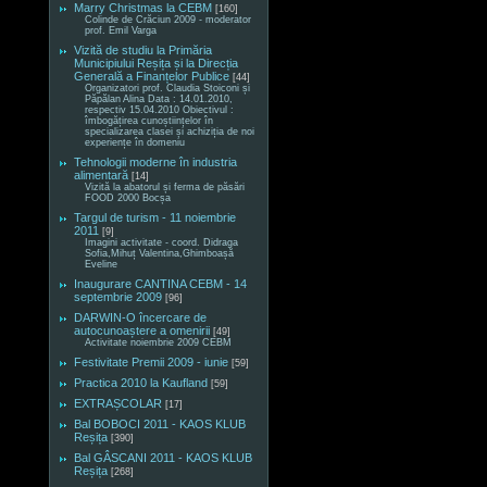
Marry Christmas la CEBM
[160]
Colinde de Crăciun 2009 - moderator
prof. Emil Varga
Vizită de studiu la Primăria
Municipiului Reșița și la Direcția
Generală a Finanțelor Publice
[44]
Organizatori prof. Claudia Stoiconi și
Păpălan Alina Data : 14.01.2010,
respectiv 15.04.2010 Obiectivul :
îmbogățirea cunoștiințelor în
specializarea clasei și achiziția de noi
experiențe în domeniu
Tehnologii moderne în industria
alimentară
[14]
Vizită la abatorul și ferma de păsări
FOOD 2000 Bocșa
Targul de turism - 11 noiembrie
2011
[9]
Imagini activitate - coord. Didraga
Sofia,Mihuț Valentina,Ghimboașă
Eveline
Inaugurare CANTINA CEBM - 14
septembrie 2009
[96]
DARWIN-O încercare de
autocunoaștere a omenirii
[49]
Activitate noiembrie 2009 CEBM
Festivitate Premii 2009 - iunie
[59]
Practica 2010 la Kaufland
[59]
EXTRAȘCOLAR
[17]
Bal BOBOCI 2011 - KAOS KLUB
Reșița
[390]
Bal GÂSCANI 2011 - KAOS KLUB
Reșița
[268]