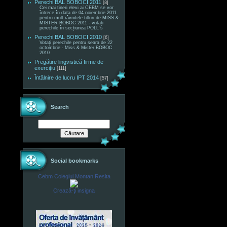
Perechi BAL BOBOCI 2011
[8]
Cei mai tineri elevi ai CEBM se vor
întrece în data de 04 noiembrie 2011
pentru mult râvnitele titluri de MISS &
MISTER BOBOC 2011 - votați
perechile în secțiunea POLL"s
Perechi BAL BOBOCI 2010
[6]
Votați perechile pentru seara de 22
octombrie - Miss & Mister BOBOC
2010
Pregătire lingvistică firme de
exercițiu
[111]
Întâlnire de lucru IPT 2014
[57]
Search
Social bookmarks
Cebm Colegiul Montan Resita
Crează-ţi insigna