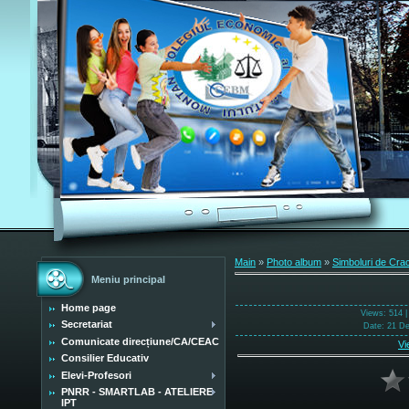
Main
»
Photo album
»
Simboluri de Cra
Meniu principal
Home page
Views
: 514 
Secretariat
Date
: 21 D
Comunicate direcțiune/CA/CEAC
Vi
Consilier Educativ
Elevi-Profesori
PNRR - SMARTLAB - ATELIERE
IPT