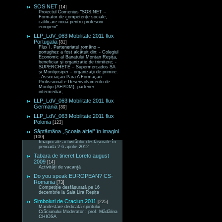
SOS NET
[14]
Proiectul Comenius “SOS.NET –
Formator de competenţe sociale,
calificare nouă pentru profesorii
europeni“.
LLP_LdV_063 Mobilitate 2011 flux
Portugalia
[81]
Flux I. Parteneriatul româno –
portughez a fost alcătuit din: - Colegiul
Economic al Banatului Montan Reşiţa,
beneficiar şi organizatie de trimitere; -
SUPERCHETE – Supermercados SA
şi Montijosiper – organizaţii de primire.
- Associaçao Para A Formaçao
Profissional e Desenvolvimento de
Montijo (AFPDM), partener
intermediar;
LLP_LdV_063 Mobilitate 2011 flux
Germania
[89]
LLP_LdV_063 Mobilitate 2011 flux
Polonia
[123]
Săptămâna „Școala altfel” în imagini
[100]
Imagini ale activităților desfășurate în
perioada 2-6 aprilie 2012
Tabara de tineret Loreto august
2009
[14]
Activități de vacanță
Do you speak EUROPEAN? CS-
Romania
[73]
Competiție desfășurată pe 16
decembrie la Sala Lira Reșița
Simboluri de Craciun 2011
[225]
Manifestare dedicată spiritului
Crăciunului Moderator : prof. Mădălina
CHIOSA