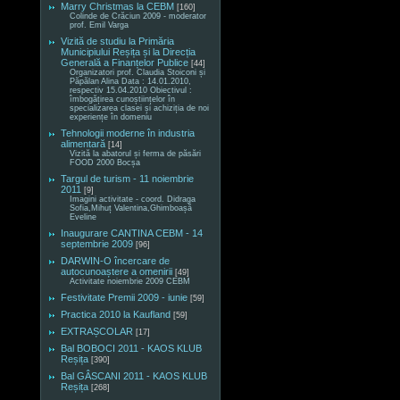
Marry Christmas la CEBM
[160]
Colinde de Crăciun 2009 - moderator
prof. Emil Varga
Vizită de studiu la Primăria
Municipiului Reșița și la Direcția
Generală a Finanțelor Publice
[44]
Organizatori prof. Claudia Stoiconi și
Păpălan Alina Data : 14.01.2010,
respectiv 15.04.2010 Obiectivul :
îmbogățirea cunoștiințelor în
specializarea clasei și achiziția de noi
experiențe în domeniu
Tehnologii moderne în industria
alimentară
[14]
Vizită la abatorul și ferma de păsări
FOOD 2000 Bocșa
Targul de turism - 11 noiembrie
2011
[9]
Imagini activitate - coord. Didraga
Sofia,Mihuț Valentina,Ghimboașă
Eveline
Inaugurare CANTINA CEBM - 14
septembrie 2009
[96]
DARWIN-O încercare de
autocunoaștere a omenirii
[49]
Activitate noiembrie 2009 CEBM
Festivitate Premii 2009 - iunie
[59]
Practica 2010 la Kaufland
[59]
EXTRAȘCOLAR
[17]
Bal BOBOCI 2011 - KAOS KLUB
Reșița
[390]
Bal GÂSCANI 2011 - KAOS KLUB
Reșița
[268]