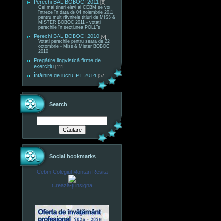
Perechi BAL BOBOCI 2011
[8]
Cei mai tineri elevi ai CEBM se vor
întrece în data de 04 noiembrie 2011
pentru mult râvnitele titluri de MISS &
MISTER BOBOC 2011 - votați
perechile în secțiunea POLL"s
Perechi BAL BOBOCI 2010
[6]
Votați perechile pentru seara de 22
octombrie - Miss & Mister BOBOC
2010
Pregătire lingvistică firme de
exercițiu
[111]
Întâlnire de lucru IPT 2014
[57]
Search
Social bookmarks
Cebm Colegiul Montan Resita
Crează-ţi insigna