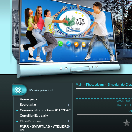
Main
»
Photo album
»
Simboluri de Cra
Meniu principal
Home page
Views
: 508 
Secretariat
Date
: 21 D
Comunicate direcțiune/CA/CEAC
Vi
Consilier Educativ
Elevi-Profesori
PNRR - SMARTLAB - ATELIERE
IPT