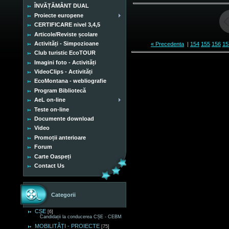
ÎNVĂȚĂMÂNT DUAL
Proiecte europene
CERTIFICARE nivel 3,4,5
Articole/Reviste școlare
Activități - Simpozioane
« Precedenta
|
154
155
156
15
Club turistic EcoTOUR
Imagini foto - Activități
VideoClips - Activități
EcoMontana - webliografie
Program Bibliotecă
AeL on-line
Teste on-line
Documente download
Video
Promoții anterioare
Forum
Carte Oaspeți
Contact Us
Categorii
CȘE
[6]
Candidații la conducerea CȘE - CEBM
MOBILITĂȚI - PROIECTE
[75]