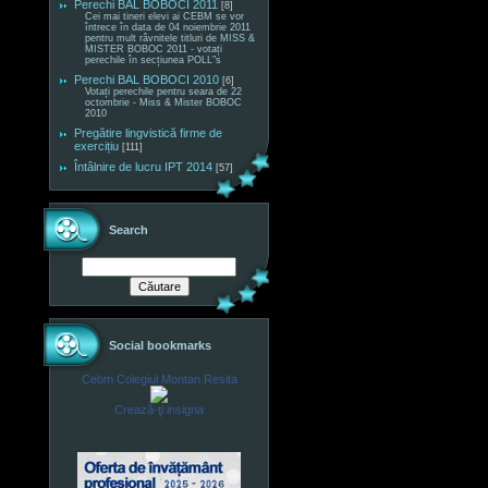
Perechi BAL BOBOCI 2011
[8]
Cei mai tineri elevi ai CEBM se vor
întrece în data de 04 noiembrie 2011
pentru mult râvnitele titluri de MISS &
MISTER BOBOC 2011 - votați
perechile în secțiunea POLL"s
Perechi BAL BOBOCI 2010
[6]
Votați perechile pentru seara de 22
octombrie - Miss & Mister BOBOC
2010
Pregătire lingvistică firme de
exercițiu
[111]
Întâlnire de lucru IPT 2014
[57]
Search
Social bookmarks
Cebm Colegiul Montan Resita
Crează-ţi insigna