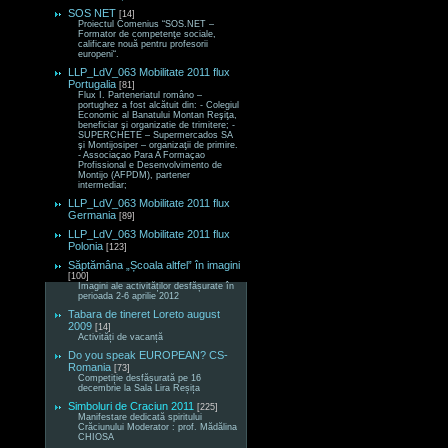
SOS NET
[14]
Proiectul Comenius “SOS.NET –
Formator de competenţe sociale,
calificare nouă pentru profesorii
europeni“.
LLP_LdV_063 Mobilitate 2011 flux
Portugalia
[81]
Flux I. Parteneriatul româno –
portughez a fost alcătuit din: - Colegiul
Economic al Banatului Montan Reşiţa,
beneficiar şi organizatie de trimitere; -
SUPERCHETE – Supermercados SA
şi Montijosiper – organizaţii de primire.
- Associaçao Para A Formaçao
Profissional e Desenvolvimento de
Montijo (AFPDM), partener
intermediar;
LLP_LdV_063 Mobilitate 2011 flux
Germania
[89]
LLP_LdV_063 Mobilitate 2011 flux
Polonia
[123]
Săptămâna „Școala altfel” în imagini
[100]
Imagini ale activităților desfășurate în
perioada 2-6 aprilie 2012
Tabara de tineret Loreto august
2009
[14]
Activități de vacanță
Do you speak EUROPEAN? CS-
Romania
[73]
Competiție desfășurată pe 16
decembrie la Sala Lira Reșița
Simboluri de Craciun 2011
[225]
Manifestare dedicată spiritului
Crăciunului Moderator : prof. Mădălina
CHIOSA