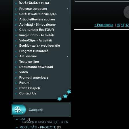
ÎNVĂȚĂMÂNT DUAL
Proiecte europene
CERTIFICARE nivel 3,4,5
Articole/Reviste școlare
Activități - Simpozioane
« Precedenta
|
40
41
42
Club turistic EcoTOUR
Imagini foto - Activități
VideoClips - Activități
EcoMontana - webliografie
Program Bibliotecă
AeL on-line
Teste on-line
Documente download
Video
Promoții anterioare
Forum
Carte Oaspeți
Contact Us
Categorii
CȘE
[6]
Candidații la conducerea CȘE - CEBM
MOBILITĂȚI - PROIECTE
[75]