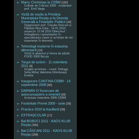
Marry Christmas la CEBM
[160]
Colinde de Crăciun 2009 - moderator
prof. Emil Varga
Vizită de studiu la Primăria
Municipiului Reșița și la Direcția
Generală a Finanțelor Publice
[44]
Organizatori prof. Claudia Stoiconi și
Păpălan Alina Data : 14.01.2010,
respectiv 15.04.2010 Obiectivul :
îmbogățirea cunoștiințelor în
specializarea clasei și achiziția de noi
experiențe în domeniu
Tehnologii moderne în industria
alimentară
[14]
Vizită la abatorul și ferma de păsări
FOOD 2000 Bocșa
Targul de turism - 11 noiembrie
2011
[9]
Imagini activitate - coord. Didraga
Sofia,Mihuț Valentina,Ghimboașă
Eveline
Inaugurare CANTINA CEBM - 14
septembrie 2009
[96]
DARWIN-O încercare de
autocunoaștere a omenirii
[49]
Activitate noiembrie 2009 CEBM
Festivitate Premii 2009 - iunie
[59]
Practica 2010 la Kaufland
[59]
EXTRAȘCOLAR
[17]
Bal BOBOCI 2011 - KAOS KLUB
Reșița
[390]
Bal GÂSCANI 2011 - KAOS KLUB
Reșița
[268]