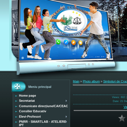
Main
»
Photo album
»
Simboluri de Cra
Meniu principal
Home page
Views
: 602 
Secretariat
Date
: 21 D
Comunicate direcțiune/CA/CEAC
Vi
Consilier Educativ
Elevi-Profesori
PNRR - SMARTLAB - ATELIERE
IPT