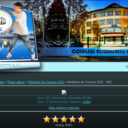
Logged in as
M
ain
»
Photo album
»
Simboluri de Craciun 2011
» Simboluri de Craciun 2011 - 042
Views
: 557 |
Dimensions
: 1024x680px/55.9Kb
Date
: 21 Decembrie 2011 |
Added by
:
CEBM
View photo in real size
Rating
:
5.0
/
1