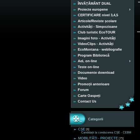
ÎNVĂȚĂMÂNT DUAL
Proiecte europene
CERTIFICARE nivel 3,4,5
Articole/Reviste școlare
Activități - Simpozioane
Club turistic EcoTOUR
Imagini foto - Activități
VideoClips - Activități
EcoMontana - webliografie
Program Bibliotecă
AeL on-line
Teste on-line
Documente download
Video
Promoții anterioare
Forum
Carte Oaspeți
Contact Us
Categorii
CȘE
[6]
Candidații la conducerea CȘE - CEBM
MOBILITĂȚI - PROIECTE
[75]