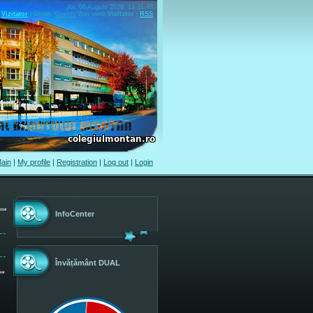
Joi, 06 August 2026, 13.31.48
Vizitator
|
Group
"
Guests
"
Bun venit
Vizitator
|
RSS
ain
|
My profile
|
Registration
|
Log out
|
Login
InfoCenter
Învățământ DUAL