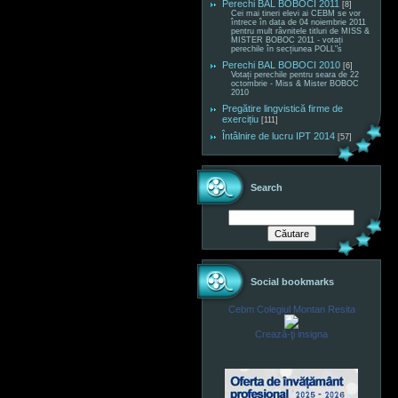
Perechi BAL BOBOCI 2011
[8]
Cei mai tineri elevi ai CEBM se vor
întrece în data de 04 noiembrie 2011
pentru mult râvnitele titluri de MISS &
MISTER BOBOC 2011 - votați
perechile în secțiunea POLL"s
Perechi BAL BOBOCI 2010
[6]
Votați perechile pentru seara de 22
octombrie - Miss & Mister BOBOC
2010
Pregătire lingvistică firme de
exercițiu
[111]
Întâlnire de lucru IPT 2014
[57]
Search
Social bookmarks
Cebm Colegiul Montan Resita
Crează-ţi insigna