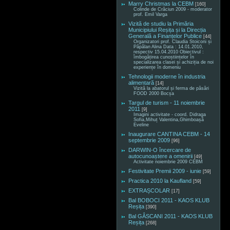
Marry Christmas la CEBM
[160]
Colinde de Crăciun 2009 - moderator
prof. Emil Varga
Vizită de studiu la Primăria
Municipiului Reșița și la Direcția
Generală a Finanțelor Publice
[44]
Organizatori prof. Claudia Stoiconi și
Păpălan Alina Data : 14.01.2010,
respectiv 15.04.2010 Obiectivul :
îmbogățirea cunoștiințelor în
specializarea clasei și achiziția de noi
experiențe în domeniu
Tehnologii moderne în industria
alimentară
[14]
Vizită la abatorul și ferma de păsări
FOOD 2000 Bocșa
Targul de turism - 11 noiembrie
2011
[9]
Imagini activitate - coord. Didraga
Sofia,Mihuț Valentina,Ghimboașă
Eveline
Inaugurare CANTINA CEBM - 14
septembrie 2009
[96]
DARWIN-O încercare de
autocunoaștere a omenirii
[49]
Activitate noiembrie 2009 CEBM
Festivitate Premii 2009 - iunie
[59]
Practica 2010 la Kaufland
[59]
EXTRAȘCOLAR
[17]
Bal BOBOCI 2011 - KAOS KLUB
Reșița
[390]
Bal GÂSCANI 2011 - KAOS KLUB
Reșița
[268]