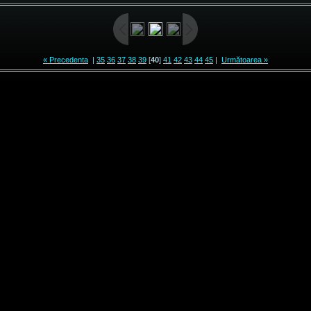
« Precedenta
|
35
36
37
38
39
[
40
]
41
42
43
44
45
|
Următoarea »