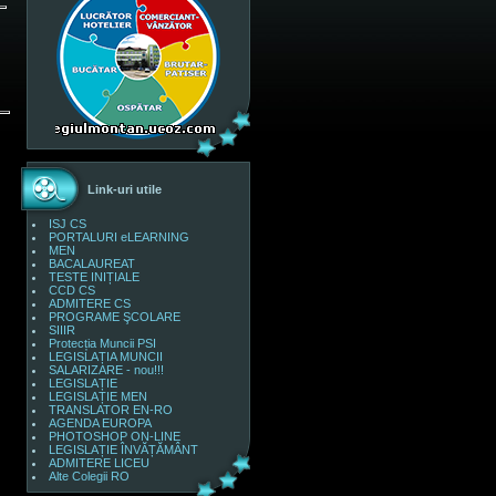
Link-uri utile
ISJ CS
PORTALURI eLEARNING
MEN
BACALAUREAT
TESTE INIȚIALE
CCD CS
ADMITERE CS
PROGRAME ŞCOLARE
SIIIR
Protecția Muncii PSI
LEGISLAȚIA MUNCII
SALARIZARE - nou!!!
LEGISLAȚIE
LEGISLAȚIE MEN
TRANSLATOR EN-RO
AGENDA EUROPA
PHOTOSHOP ON-LINE
LEGISLAȚIE ÎNVĂȚĂMÂNT
ADMITERE LICEU
Alte Colegii RO