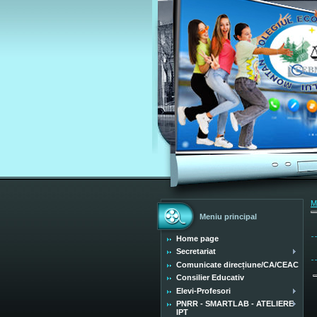
M
Meniu principal
Home page
Secretariat
Comunicate direcțiune/CA/CEAC
Consilier Educativ
Elevi-Profesori
PNRR - SMARTLAB - ATELIERE
IPT