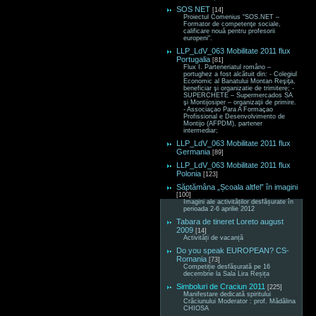
SOS NET
[14]
Proiectul Comenius “SOS.NET –
Formator de competenţe sociale,
calificare nouă pentru profesorii
europeni“.
LLP_LdV_063 Mobilitate 2011 flux
Portugalia
[81]
Flux I. Parteneriatul româno –
portughez a fost alcătuit din: - Colegiul
Economic al Banatului Montan Reşiţa,
beneficiar şi organizatie de trimitere; -
SUPERCHETE – Supermercados SA
şi Montijosiper – organizaţii de primire.
- Associaçao Para A Formaçao
Profissional e Desenvolvimento de
Montijo (AFPDM), partener
intermediar;
LLP_LdV_063 Mobilitate 2011 flux
Germania
[89]
LLP_LdV_063 Mobilitate 2011 flux
Polonia
[123]
Săptămâna „Școala altfel” în imagini
[100]
Imagini ale activităților desfășurate în
perioada 2-6 aprilie 2012
Tabara de tineret Loreto august
2009
[14]
Activități de vacanță
Do you speak EUROPEAN? CS-
Romania
[73]
Competiție desfășurată pe 16
decembrie la Sala Lira Reșița
Simboluri de Craciun 2011
[225]
Manifestare dedicată spiritului
Crăciunului Moderator : prof. Mădălina
CHIOSA