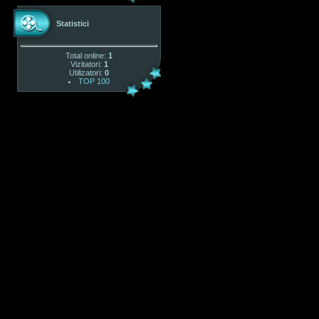
Statistici
Total online:
1
Vizitatori:
1
Utilizatori:
0
TOP 100