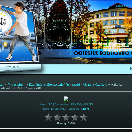
Logged in as
M
ain
»
Photo album
»
Săptămâna „Școala altfel” în imagini
»
Vizită la Kaufland
» Vizita la
aufland - 9a+9d - Popovici 46
Views
: 480 |
Dimensions
: 800x600px/29.5Kb
Date
: 10 Mai 2012 |
Added by
:
CEBM
Rating
:
0.0
/
0