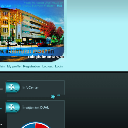
Vineri, 07 August 2026, 05.02.30
Vizitator
|
Group
"
Guests
"
Bun venit
Vizitator
|
RSS
ain
|
My profile
|
Registration
|
Log out
|
Login
InfoCenter
Învățământ DUAL