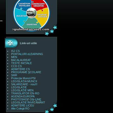
Link-uri utile
ISJ CS
PORTALURI eLEARNING
MEN
BACALAUREAT
TESTE INIȚIALE
CCD CS
ADMITERE CS
PROGRAME ŞCOLARE
SIIIR
Protecția Muncii PSI
LEGISLAȚIA MUNCII
SALARIZARE - nou!!!
LEGISLAȚIE
LEGISLAȚIE MEN
TRANSLATOR EN-RO
AGENDA EUROPA
PHOTOSHOP ON-LINE
LEGISLAȚIE ÎNVĂȚĂMÂNT
ADMITERE LICEU
Alte Colegii RO