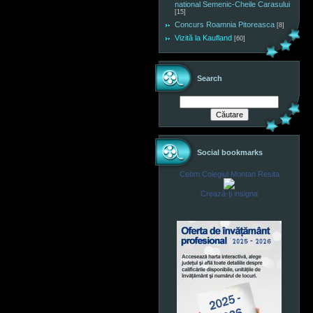
national Semenic-Cheile Carasului
[15]
Concurs Roamnia Pitoreasca
[8]
Vizită la Kaufland
[60]
Search
Social bookmarks
Cebm Colegiul Montan Resita
Crează-ţi insigna