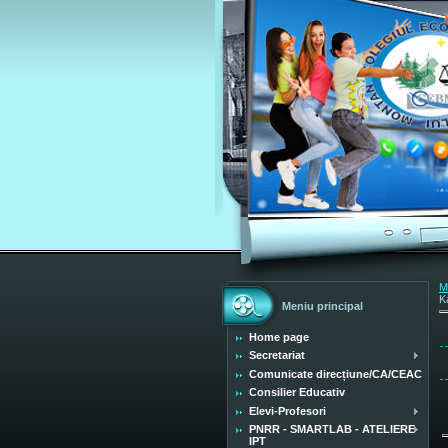
M
K
Meniu principal
Home page
Secretariat
Comunicate direcțiune/CA/CEAC
Consilier Educativ
Elevi-Profesori
PNRR - SMARTLAB - ATELIERE
IPT