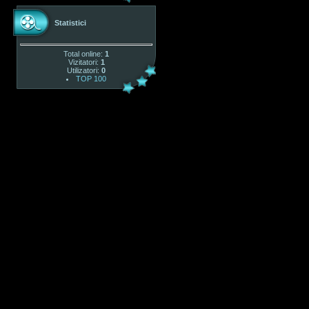
Statistici
Total online:
1
Vizitatori:
1
Utilizatori:
0
TOP 100