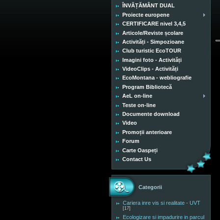
ÎNVĂȚĂMÂNT DUAL
Proiecte europene
CERTIFICARE nivel 3,4,5
Articole/Reviste școlare
Activități - Simpozioane
Club turistic EcoTOUR
Imagini foto - Activități
VideoClips - Activități
EcoMontana - webliografie
Program Bibliotecă
AeL on-line
Teste on-line
Documente download
Video
Promoții anterioare
Forum
Carte Oaspeți
Contact Us
Categorii
Cariera inre vis si realitate - UVT
[17]
Ecologizare si impadurire in parcul