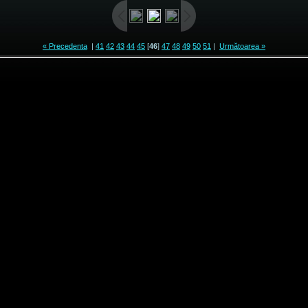
« Precedenta
|
41
42
43
44
45
[
46
]
47
48
49
50
51
|
Următoarea »