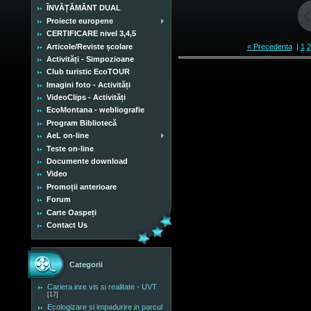
ÎNVĂȚĂMÂNT DUAL
Proiecte europene
CERTIFICARE nivel 3,4,5
Articole/Reviste școlare
« Precedenta
|
1
2
Activități - Simpozioane
Club turistic EcoTOUR
Imagini foto - Activități
VideoClips - Activități
EcoMontana - webliografie
Program Bibliotecă
AeL on-line
Teste on-line
Documente download
Video
Promoții anterioare
Forum
Carte Oaspeți
Contact Us
Categorii
Cariera inre vis si realitate - UVT
[17]
Ecologizare si impadurire in parcul