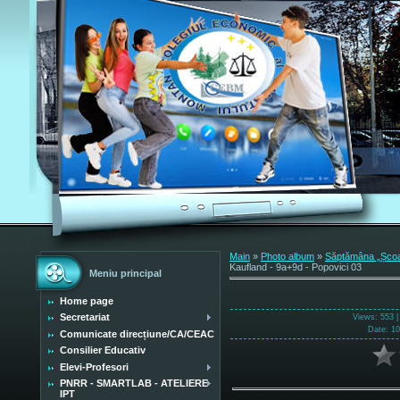
Main
»
Photo album
»
Săptămâna „Școala
Kaufland - 9a+9d - Popovici 03
Meniu principal
Home page
Secretariat
Views
: 553 
Date
: 1
Comunicate direcțiune/CA/CEAC
Consilier Educativ
Elevi-Profesori
PNRR - SMARTLAB - ATELIERE
IPT