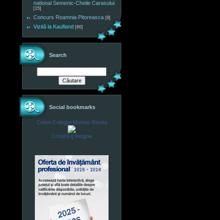
national Semenic-Cheile Carasului
[15]
Concurs Roamnia Pitoreasca
[8]
Vizită la Kaufland
[60]
Search
Social bookmarks
Cebm Colegiul Montan Resita
Crează-ţi insigna