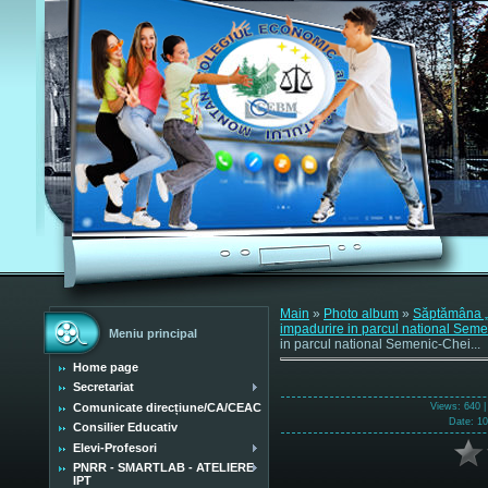
Main
»
Photo album
»
Săptămâna „Ș
impadurire in parcul national Seme
Meniu principal
in parcul national Semenic-Chei...
Home page
Secretariat
Views
: 640 
Comunicate direcțiune/CA/CEAC
Date
: 1
Consilier Educativ
Elevi-Profesori
PNRR - SMARTLAB - ATELIERE
IPT