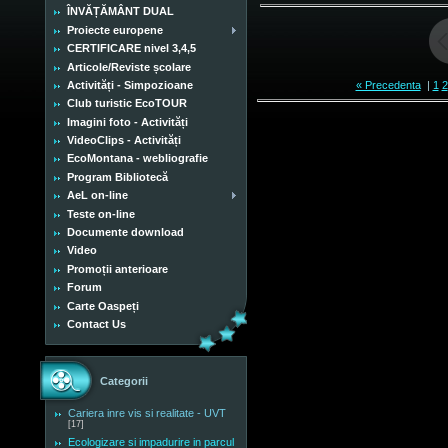
ÎNVĂȚĂMÂNT DUAL
Proiecte europene
CERTIFICARE nivel 3,4,5
Articole/Reviste școlare
« Precedenta
|
1
2
Activități - Simpozioane
Club turistic EcoTOUR
Imagini foto - Activități
VideoClips - Activități
EcoMontana - webliografie
Program Bibliotecă
AeL on-line
Teste on-line
Documente download
Video
Promoții anterioare
Forum
Carte Oaspeți
Contact Us
Categorii
Cariera inre vis si realitate - UVT
[17]
Ecologizare si impadurire in parcul