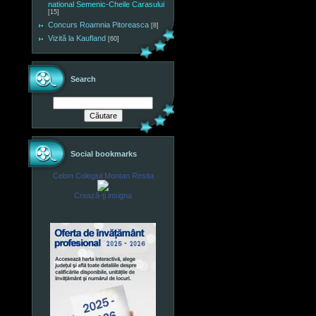
national Semenic-Cheile Carasului
[15]
Concurs Roamnia Pitoreasca
[8]
Vizită la Kaufland
[60]
Search
Social bookmarks
Cebm Colegiul Montan Resita
Crează-ţi insigna