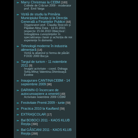
Marry Christmas la CEBM
[160]
Colinde de Crăciun 2009 - moderator
prof. Emil Varga
Vizită de studiu la Primăria
Municipiului Reșița și la Direcția
Generală a Finanțelor Publice
[44]
Organizatori prof. Claudia Stoiconi și
Păpălan Alina Data : 14.01.2010,
respectiv 15.04.2010 Obiectivul :
îmbogățirea cunoștiințelor în
specializarea clasei și achiziția de noi
experiențe în domeniu
Tehnologii moderne în industria
alimentară
[14]
Vizită la abatorul și ferma de păsări
FOOD 2000 Bocșa
Targul de turism - 11 noiembrie
2011
[9]
Imagini activitate - coord. Didraga
Sofia,Mihuț Valentina,Ghimboașă
Eveline
Inaugurare CANTINA CEBM - 14
septembrie 2009
[96]
DARWIN-O încercare de
autocunoaștere a omenirii
[49]
Activitate noiembrie 2009 CEBM
Festivitate Premii 2009 - iunie
[59]
Practica 2010 la Kaufland
[59]
EXTRAȘCOLAR
[17]
Bal BOBOCI 2011 - KAOS KLUB
Reșița
[390]
Bal GÂSCANI 2011 - KAOS KLUB
Reșița
[268]