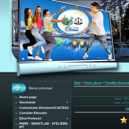
Main
»
Photo album
»
Pregătire lingvist
Meniu principal
Home page
Views
: 728 
Secretariat
Date
: 18 O
Comunicate direcțiune/CA/CEAC
Vi
Consilier Educativ
Elevi-Profesori
PNRR - SMARTLAB - ATELIERE
IPT