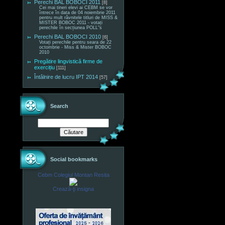
Perechi BAL BOBOCI 2011
[8]
Cei mai tineri elevi ai CEBM se vor
întrece în data de 04 noiembrie 2011
pentru mult râvnitele titluri de MISS &
MISTER BOBOC 2011 - votați
perechile în secțiunea POLL"s
Perechi BAL BOBOCI 2010
[6]
Votați perechile pentru seara de 22
octombrie - Miss & Mister BOBOC
2010
Pregătire lingvistică firme de
exercițiu
[111]
Întâlnire de lucru IPT 2014
[57]
Search
Social bookmarks
Cebm Colegiul Montan Resita
Crează-ţi insigna