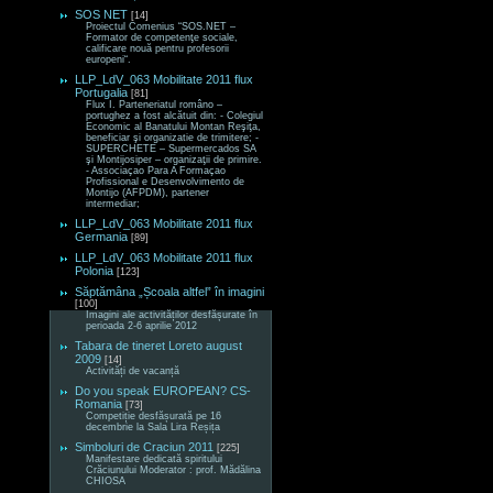
SOS NET
[14]
Proiectul Comenius “SOS.NET –
Formator de competenţe sociale,
calificare nouă pentru profesorii
europeni“.
LLP_LdV_063 Mobilitate 2011 flux
Portugalia
[81]
Flux I. Parteneriatul româno –
portughez a fost alcătuit din: - Colegiul
Economic al Banatului Montan Reşiţa,
beneficiar şi organizatie de trimitere; -
SUPERCHETE – Supermercados SA
şi Montijosiper – organizaţii de primire.
- Associaçao Para A Formaçao
Profissional e Desenvolvimento de
Montijo (AFPDM), partener
intermediar;
LLP_LdV_063 Mobilitate 2011 flux
Germania
[89]
LLP_LdV_063 Mobilitate 2011 flux
Polonia
[123]
Săptămâna „Școala altfel” în imagini
[100]
Imagini ale activităților desfășurate în
perioada 2-6 aprilie 2012
Tabara de tineret Loreto august
2009
[14]
Activități de vacanță
Do you speak EUROPEAN? CS-
Romania
[73]
Competiție desfășurată pe 16
decembrie la Sala Lira Reșița
Simboluri de Craciun 2011
[225]
Manifestare dedicată spiritului
Crăciunului Moderator : prof. Mădălina
CHIOSA