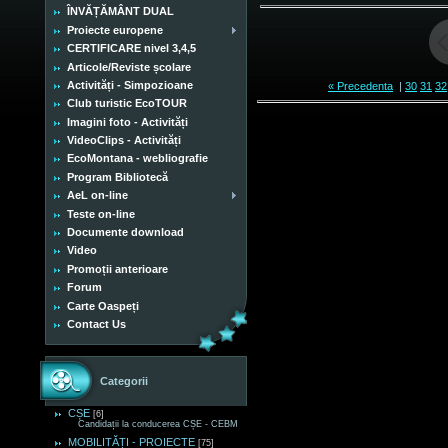
ÎNVĂȚĂMÂNT DUAL
Proiecte europene
CERTIFICARE nivel 3,4,5
Articole/Reviste școlare
Activități - Simpozioane
« Precedenta
|
30
31
32
Club turistic EcoTOUR
Imagini foto - Activități
VideoClips - Activități
EcoMontana - webliografie
Program Bibliotecă
AeL on-line
Teste on-line
Documente download
Video
Promoții anterioare
Forum
Carte Oaspeți
Contact Us
Categorii
CȘE
[6]
Candidații la conducerea CȘE - CEBM
MOBILITĂȚI - PROIECTE
[75]