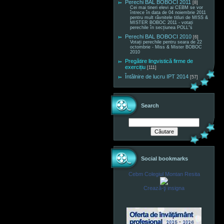
Perechi BAL BOBOCI 2011
[8]
Cei mai tineri elevi ai CEBM se vor
întrece în data de 04 noiembrie 2011
pentru mult râvnitele titluri de MISS &
MISTER BOBOC 2011 - votați
perechile în secțiunea POLL"s
Perechi BAL BOBOCI 2010
[6]
Votați perechile pentru seara de 22
octombrie - Miss & Mister BOBOC
2010
Pregătire lingvistică firme de
exercițiu
[111]
Întâlnire de lucru IPT 2014
[57]
Search
Social bookmarks
Cebm Colegiul Montan Resita
Crează-ţi insigna