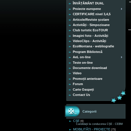
ÎNVĂȚĂMÂNT DUAL
Proiecte europene
CERTIFICARE nivel 3,4,5
Articole/Reviste școlare
Activități - Simpozioane
Club turistic EcoTOUR
Imagini foto - Activități
VideoClips - Activități
EcoMontana - webliografie
Program Bibliotecă
AeL on-line
Teste on-line
Documente download
Video
Promoții anterioare
Forum
Carte Oaspeți
Contact Us
Categorii
CȘE
[6]
Candidații la conducerea CȘE - CEBM
MOBILITĂȚI - PROIECTE
[75]