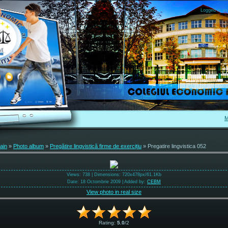
Logged in as
M
ain
»
Photo album
»
Pregătire lingvistică firme de exercițiu
» Pregatire lingvistica 052
Views
: 738 |
Dimensions
: 720x478px/61.1Kb
Date
: 18 Octombrie 2009 |
Added by
:
CEBM
View photo in real size
Rating
:
5.0
/
2