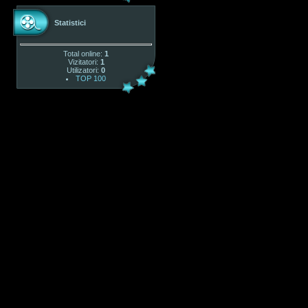
Statistici
Total online:
1
Vizitatori:
1
Utilizatori:
0
TOP 100