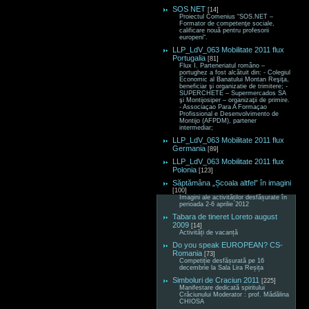
SOS NET
[14]
Proiectul Comenius “SOS.NET –
Formator de competenţe sociale,
calificare nouă pentru profesorii
europeni“.
LLP_LdV_063 Mobilitate 2011 flux
Portugalia
[81]
Flux I. Parteneriatul româno –
portughez a fost alcătuit din: - Colegiul
Economic al Banatului Montan Reşiţa,
beneficiar şi organizatie de trimitere; -
SUPERCHETE – Supermercados SA
şi Montijosiper – organizaţii de primire.
- Associaçao Para A Formaçao
Profissional e Desenvolvimento de
Montijo (AFPDM), partener
intermediar;
LLP_LdV_063 Mobilitate 2011 flux
Germania
[89]
LLP_LdV_063 Mobilitate 2011 flux
Polonia
[123]
Săptămâna „Școala altfel” în imagini
[100]
Imagini ale activităților desfășurate în
perioada 2-6 aprilie 2012
Tabara de tineret Loreto august
2009
[14]
Activități de vacanță
Do you speak EUROPEAN? CS-
Romania
[73]
Competiție desfășurată pe 16
decembrie la Sala Lira Reșița
Simboluri de Craciun 2011
[225]
Manifestare dedicată spiritului
Crăciunului Moderator : prof. Mădălina
CHIOSA