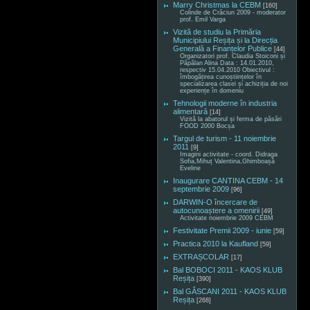
Marry Christmas la CEBM
[160]
Colinde de Crăciun 2009 - moderator
prof. Emil Varga
Vizită de studiu la Primăria
Municipiului Reșița și la Direcția
Generală a Finanțelor Publice
[44]
Organizatori prof. Claudia Stoiconi și
Păpălan Alina Data : 14.01.2010,
respectiv 15.04.2010 Obiectivul :
îmbogățirea cunoștiințelor în
specializarea clasei și achiziția de noi
experiențe în domeniu
Tehnologii moderne în industria
alimentară
[14]
Vizită la abatorul și ferma de păsări
FOOD 2000 Bocșa
Targul de turism - 11 noiembrie
2011
[9]
Imagini activitate - coord. Didraga
Sofia,Mihuț Valentina,Ghimboașă
Eveline
Inaugurare CANTINA CEBM - 14
septembrie 2009
[96]
DARWIN-O încercare de
autocunoaștere a omenirii
[49]
Activitate noiembrie 2009 CEBM
Festivitate Premii 2009 - iunie
[59]
Practica 2010 la Kaufland
[59]
EXTRAȘCOLAR
[17]
Bal BOBOCI 2011 - KAOS KLUB
Reșița
[390]
Bal GÂSCANI 2011 - KAOS KLUB
Reșița
[268]