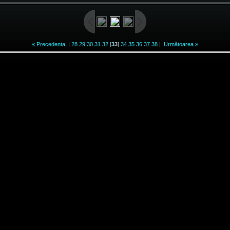
« Precedenta
|
28
29
30
31
32
[
33
]
34
35
36
37
38
|
Următoarea »