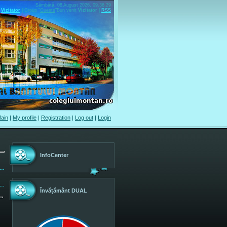
Sâmbătă, 08 August 2026, 09.36.29
Vizitator
|
Group
"
Guests
"
Bun venit
Vizitator
|
RSS
ain
|
My profile
|
Registration
|
Log out
|
Login
InfoCenter
Învățământ DUAL