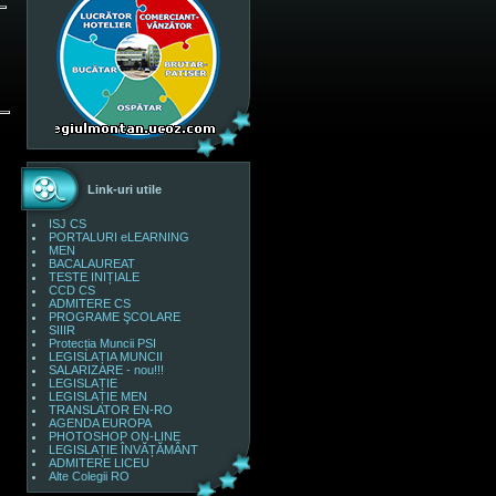
Link-uri utile
ISJ CS
PORTALURI eLEARNING
MEN
BACALAUREAT
TESTE INIȚIALE
CCD CS
ADMITERE CS
PROGRAME ŞCOLARE
SIIIR
Protecția Muncii PSI
LEGISLAȚIA MUNCII
SALARIZARE - nou!!!
LEGISLAȚIE
LEGISLAȚIE MEN
TRANSLATOR EN-RO
AGENDA EUROPA
PHOTOSHOP ON-LINE
LEGISLAȚIE ÎNVĂȚĂMÂNT
ADMITERE LICEU
Alte Colegii RO