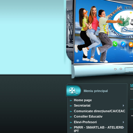
M
Meniu principal
Home page
Secretariat
Comunicate direcțiune/CA/CEAC
Consilier Educativ
Elevi-Profesori
PNRR - SMARTLAB - ATELIERE
IPT