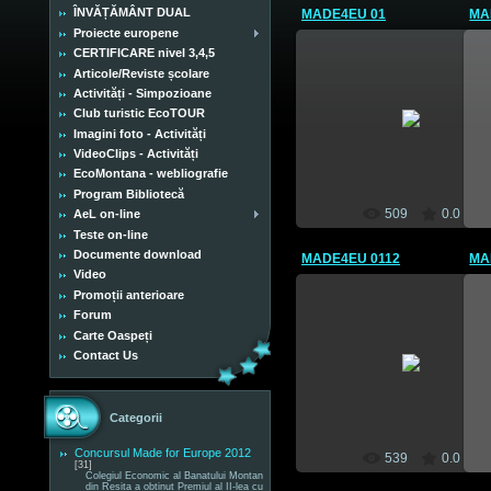
ÎNVĂȚĂMÂNT DUAL
MADE4EU 01
MA
Proiecte europene
CERTIFICARE nivel 3,4,5
Articole/Reviste școlare
Activități - Simpozioane
09 Mai 2012
Club turistic EcoTOUR
Imagini foto - Activități
CEBM
VideoClips - Activități
EcoMontana - webliografie
Program Bibliotecă
509
0.0
AeL on-line
Teste on-line
Documente download
MADE4EU 0112
MA
Video
Promoții anterioare
Forum
Carte Oaspeți
09 Mai 2012
Contact Us
CEBM
Categorii
Concursul Made for Europe 2012
539
0.0
[31]
Colegiul Economic al Banatului Montan
din Reșița a obținut Premiul al II-lea cu