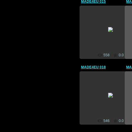
MADE4EU 015
MA
09 Mai 2012
CEBM
558
0.0
MADE4EU 018
MA
09 Mai 2012
CEBM
546
0.0