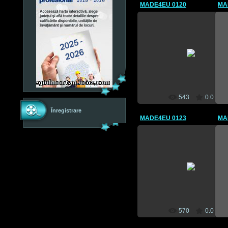
MADE4EU 0120
MA
09 Mai 2012
CEBM
543
0.0
Înregistrare
MADE4EU 0123
MA
09 Mai 2012
CEBM
570
0.0