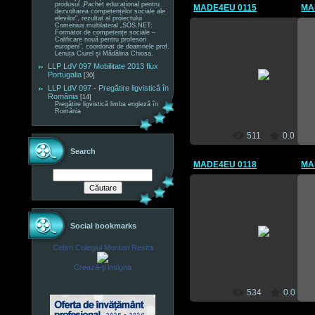
produsul „Pachet educațional pentru
MADE4EU 0115
MA
dezvoltarea competențelor sociale ale
elevilor”, rezultat al proiectului
Comenius multilateral „SOS.NET:
Formator de competențe sociale –
Calificare nouă pentru profesori
europeni”, coordonat de doamnele prof.
Lenuța Ciurel și Mădălina Chiosa.
09 Mai 2012
LLP LdV 097 Mobilitate 2013 flux
Portugalia
[30]
CEBM
LLP LdV 097 - Pregătire ligvistică în
România
[14]
Pregătire ligvistică limba engleză în
România
511
0.0
Search
MADE4EU 0118
MA
09 Mai 2012
Social bookmarks
CEBM
Cebm Colegiul Montan Resita
Crează-ţi insigna
534
0.0