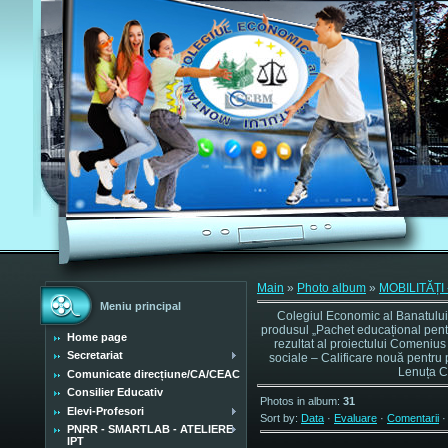
Main
»
Photo album
»
MOBILITĂȚI
Meniu principal
Colegiul Economic al Banatului 
produsul „Pachet educațional pentr
Home page
rezultat al proiectului Comeniu
Secretariat
sociale – Calificare nouă pentru
Lenuța Ci
Comunicate direcțiune/CA/CEAC
Consilier Educativ
Photos in album
:
31
Elevi-Profesori
Sort by
:
Data
·
Evaluare
·
Comentarii
PNRR - SMARTLAB - ATELIERE
IPT