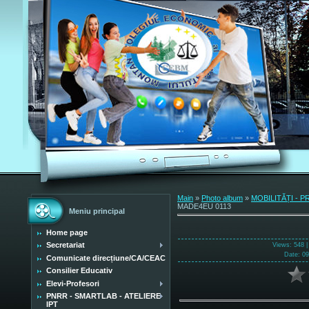
Main
»
Photo album
»
MOBILITĂȚI - 
MADE4EU 0113
Meniu principal
Home page
Secretariat
Views
: 548 
Date
: 0
Comunicate direcțiune/CA/CEAC
Consilier Educativ
Elevi-Profesori
PNRR - SMARTLAB - ATELIERE
IPT