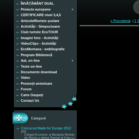
ÎNVĂȚĂMÂNT DUAL
Proiecte europene
CERTIFICARE nivel 3,4,5
Articole/Reviste școlare
« Precedenta
|
1
2
Activități - Simpozioane
Club turistic EcoTOUR
Imagini foto - Activități
VideoClips - Activități
EcoMontana - webliografie
Program Bibliotecă
AeL on-line
Teste on-line
Documente download
Video
Promoții anterioare
Forum
Carte Oaspeți
Contact Us
Categorii
Concursul Made for Europe 2012
[31]
Colegiul Economic al Banatului Montan
din Reșița a obținut Premiul al II-lea cu