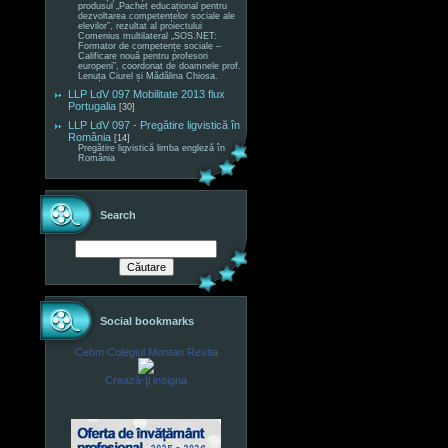
produsul „Pachet educațional pentru
dezvoltarea competențelor sociale ale
elevilor”, rezultat al proiectului
Comenius multilateral „SOS.NET:
Formator de competențe sociale –
Calificare nouă pentru profesori
europeni”, coordonat de doamnele prof.
Lenuța Ciurel și Mădălina Chiosa.
LLP LdV 097 Mobilitate 2013 flux
Portugalia
[30]
LLP LdV 097 - Pregătire ligvistică în
România
[14]
Pregătire ligvistică limba engleză în
România
Search
Social bookmarks
Cebm Colegiul Montan Resita
Crează-ţi insigna