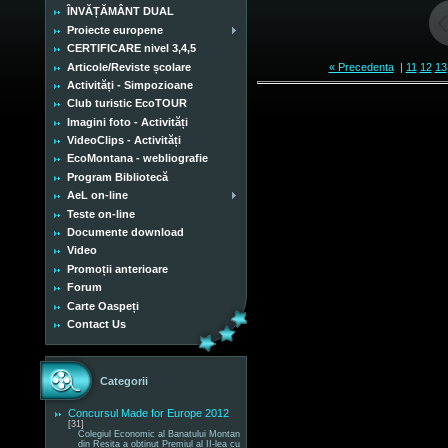
ÎNVĂȚĂMÂNT DUAL
Proiecte europene
CERTIFICARE nivel 3,4,5
Articole/Reviste școlare
« Precedenta
|
11
12
13
Activități - Simpozioane
Club turistic EcoTOUR
Imagini foto - Activități
VideoClips - Activități
EcoMontana - webliografie
Program Bibliotecă
AeL on-line
Teste on-line
Documente download
Video
Promoții anterioare
Forum
Carte Oaspeți
Contact Us
Categorii
Concursul Made for Europe 2012
[31]
Colegiul Economic al Banatului Montan
din Reșița a obținut Premiul al II-lea cu