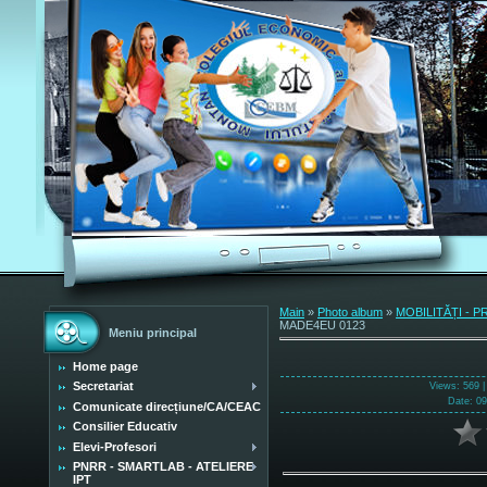
Main
»
Photo album
»
MOBILITĂȚI - 
MADE4EU 0123
Meniu principal
Home page
Secretariat
Views
: 569 
Date
: 0
Comunicate direcțiune/CA/CEAC
Consilier Educativ
Elevi-Profesori
PNRR - SMARTLAB - ATELIERE
IPT