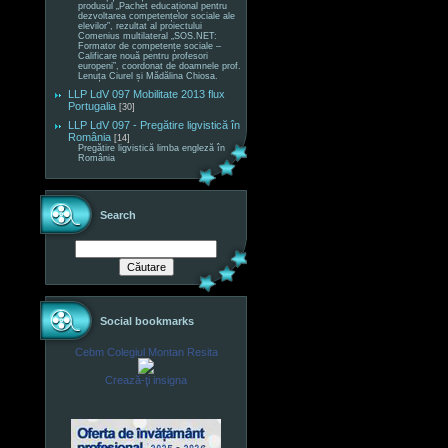
produsul „Pachet educațional pentru
dezvoltarea competențelor sociale ale
elevilor”, rezultat al proiectului
Comenius multilateral „SOS.NET:
Formator de competențe sociale –
Calificare nouă pentru profesori
europeni”, coordonat de doamnele prof.
Lenuța Ciurel și Mădălina Chiosa.
LLP LdV 097 Mobilitate 2013 flux
Portugalia
[30]
LLP LdV 097 - Pregătire ligvistică în
România
[14]
Pregătire ligvistică limba engleză în
România
Search
Social bookmarks
Cebm Colegiul Montan Resita
Crează-ţi insigna