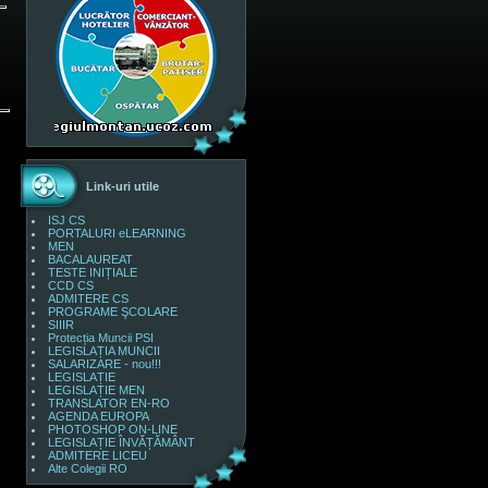
Link-uri utile
ISJ CS
PORTALURI eLEARNING
MEN
BACALAUREAT
TESTE INIȚIALE
CCD CS
ADMITERE CS
PROGRAME ŞCOLARE
SIIIR
Protecția Muncii PSI
LEGISLAȚIA MUNCII
SALARIZARE - nou!!!
LEGISLAȚIE
LEGISLAȚIE MEN
TRANSLATOR EN-RO
AGENDA EUROPA
PHOTOSHOP ON-LINE
LEGISLAȚIE ÎNVĂȚĂMÂNT
ADMITERE LICEU
Alte Colegii RO