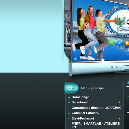
M
Meniu principal
Home page
Secretariat
Comunicate direcțiune/CA/CEAC
Consilier Educativ
Elevi-Profesori
PNRR - SMARTLAB - ATELIERE
IPT