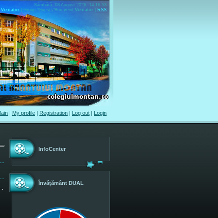
Sâmbătă, 08 August 2026, 14.16.53
Vizitator
|
Group
"
Guests
"
Bun venit
Vizitator
|
RSS
ain
|
My profile
|
Registration
|
Log out
|
Login
InfoCenter
Învățământ DUAL