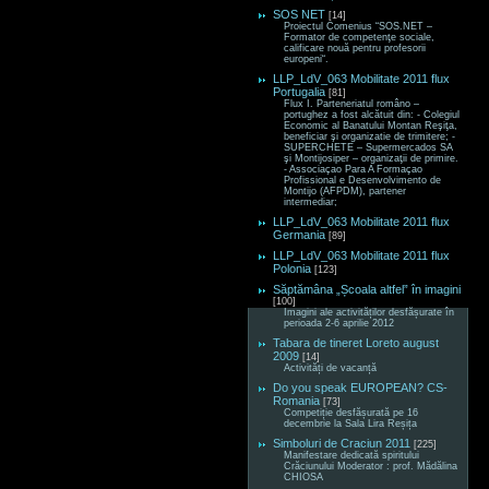
SOS NET
[14]
Proiectul Comenius “SOS.NET –
Formator de competenţe sociale,
calificare nouă pentru profesorii
europeni“.
LLP_LdV_063 Mobilitate 2011 flux
Portugalia
[81]
Flux I. Parteneriatul româno –
portughez a fost alcătuit din: - Colegiul
Economic al Banatului Montan Reşiţa,
beneficiar şi organizatie de trimitere; -
SUPERCHETE – Supermercados SA
şi Montijosiper – organizaţii de primire.
- Associaçao Para A Formaçao
Profissional e Desenvolvimento de
Montijo (AFPDM), partener
intermediar;
LLP_LdV_063 Mobilitate 2011 flux
Germania
[89]
LLP_LdV_063 Mobilitate 2011 flux
Polonia
[123]
Săptămâna „Școala altfel” în imagini
[100]
Imagini ale activităților desfășurate în
perioada 2-6 aprilie 2012
Tabara de tineret Loreto august
2009
[14]
Activități de vacanță
Do you speak EUROPEAN? CS-
Romania
[73]
Competiție desfășurată pe 16
decembrie la Sala Lira Reșița
Simboluri de Craciun 2011
[225]
Manifestare dedicată spiritului
Crăciunului Moderator : prof. Mădălina
CHIOSA