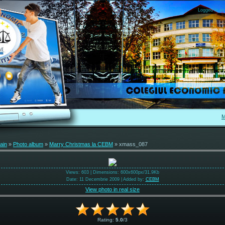
Logged in as
M
ain
»
Photo album
»
Marry Christmas la CEBM
» xmass_087
Views
: 603 |
Dimensions
: 600x600px/31.9Kb
Date
: 11 Decembrie 2009 |
Added by
:
CEBM
View photo in real size
Rating
:
5.0
/
3