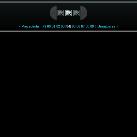
« Precedenta
|
79
80
81
82
83
[
84
]
85
86
87
88
89
|
Următoarea »