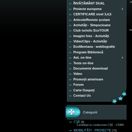
ÎNVĂȚĂMÂNT DUAL
Proiecte europene
CERTIFICARE nivel 3,4,5
Articole/Reviste școlare
Activități - Simpozioane
Club turistic EcoTOUR
Imagini foto - Activități
VideoClips - Activități
EcoMontana - webliografie
Program Bibliotecă
AeL on-line
Teste on-line
Documente download
Video
Promoții anterioare
Forum
Carte Oaspeți
Contact Us
Categorii
CȘE
[6]
Candidații la conducerea CȘE - CEBM
MOBILITĂȚI - PROIECTE
[75]