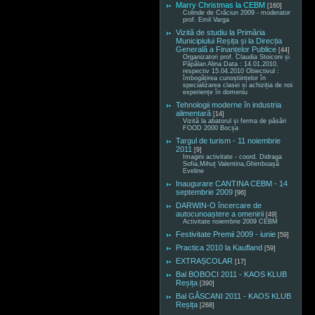
Marry Christmas la CEBM
[160]
Colinde de Crăciun 2009 - moderator
prof. Emil Varga
Vizită de studiu la Primăria
Municipiului Reșița și la Direcția
Generală a Finanțelor Publice
[44]
Organizatori prof. Claudia Stoiconi și
Păpălan Alina Data : 14.01.2010,
respectiv 15.04.2010 Obiectivul :
îmbogățirea cunoștiințelor în
specializarea clasei și achiziția de noi
experiențe în domeniu
Tehnologii moderne în industria
alimentară
[14]
Vizită la abatorul și ferma de păsări
FOOD 2000 Bocșa
Targul de turism - 11 noiembrie
2011
[9]
Imagini activitate - coord. Didraga
Sofia,Mihuț Valentina,Ghimboașă
Eveline
Inaugurare CANTINA CEBM - 14
septembrie 2009
[96]
DARWIN-O încercare de
autocunoaștere a omenirii
[49]
Activitate noiembrie 2009 CEBM
Festivitate Premii 2009 - iunie
[59]
Practica 2010 la Kaufland
[59]
EXTRAȘCOLAR
[17]
Bal BOBOCI 2011 - KAOS KLUB
Reșița
[390]
Bal GÂSCANI 2011 - KAOS KLUB
Reșița
[268]