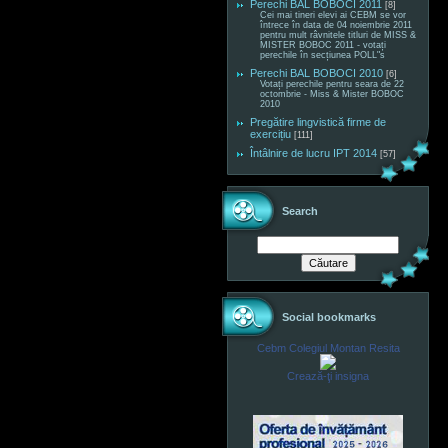
Perechi BAL BOBOCI 2011
[8]
Cei mai tineri elevi ai CEBM se vor
întrece în data de 04 noiembrie 2011
pentru mult râvnitele titluri de MISS &
MISTER BOBOC 2011 - votați
perechile în secțiunea POLL"s
Perechi BAL BOBOCI 2010
[6]
Votați perechile pentru seara de 22
octombrie - Miss & Mister BOBOC
2010
Pregătire lingvistică firme de
exercițiu
[111]
Întâlnire de lucru IPT 2014
[57]
Search
Social bookmarks
Cebm Colegiul Montan Resita
Crează-ţi insigna