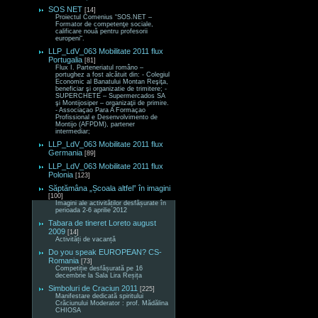
SOS NET
[14]
Proiectul Comenius “SOS.NET –
Formator de competenţe sociale,
calificare nouă pentru profesorii
europeni“.
LLP_LdV_063 Mobilitate 2011 flux
Portugalia
[81]
Flux I. Parteneriatul româno –
portughez a fost alcătuit din: - Colegiul
Economic al Banatului Montan Reşiţa,
beneficiar şi organizatie de trimitere; -
SUPERCHETE – Supermercados SA
şi Montijosiper – organizaţii de primire.
- Associaçao Para A Formaçao
Profissional e Desenvolvimento de
Montijo (AFPDM), partener
intermediar;
LLP_LdV_063 Mobilitate 2011 flux
Germania
[89]
LLP_LdV_063 Mobilitate 2011 flux
Polonia
[123]
Săptămâna „Școala altfel” în imagini
[100]
Imagini ale activităților desfășurate în
perioada 2-6 aprilie 2012
Tabara de tineret Loreto august
2009
[14]
Activități de vacanță
Do you speak EUROPEAN? CS-
Romania
[73]
Competiție desfășurată pe 16
decembrie la Sala Lira Reșița
Simboluri de Craciun 2011
[225]
Manifestare dedicată spiritului
Crăciunului Moderator : prof. Mădălina
CHIOSA