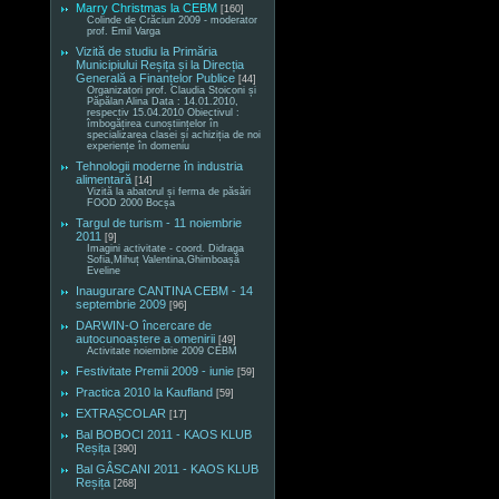
Marry Christmas la CEBM
[160]
Colinde de Crăciun 2009 - moderator
prof. Emil Varga
Vizită de studiu la Primăria
Municipiului Reșița și la Direcția
Generală a Finanțelor Publice
[44]
Organizatori prof. Claudia Stoiconi și
Păpălan Alina Data : 14.01.2010,
respectiv 15.04.2010 Obiectivul :
îmbogățirea cunoștiințelor în
specializarea clasei și achiziția de noi
experiențe în domeniu
Tehnologii moderne în industria
alimentară
[14]
Vizită la abatorul și ferma de păsări
FOOD 2000 Bocșa
Targul de turism - 11 noiembrie
2011
[9]
Imagini activitate - coord. Didraga
Sofia,Mihuț Valentina,Ghimboașă
Eveline
Inaugurare CANTINA CEBM - 14
septembrie 2009
[96]
DARWIN-O încercare de
autocunoaștere a omenirii
[49]
Activitate noiembrie 2009 CEBM
Festivitate Premii 2009 - iunie
[59]
Practica 2010 la Kaufland
[59]
EXTRAȘCOLAR
[17]
Bal BOBOCI 2011 - KAOS KLUB
Reșița
[390]
Bal GÂSCANI 2011 - KAOS KLUB
Reșița
[268]