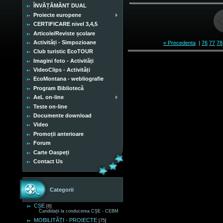
ÎNVĂȚĂMÂNT DUAL
Proiecte europene
CERTIFICARE nivel 3,4,5
Articole/Reviste școlare
Activități - Simpozioane
« Precedenta
|
76
77
78
Club turistic EcoTOUR
Imagini foto - Activități
VideoClips - Activități
EcoMontana - webliografie
Program Bibliotecă
AeL on-line
Teste on-line
Documente download
Video
Promoții anterioare
Forum
Carte Oaspeți
Contact Us
Categorii
CȘE
[6]
Candidații la conducerea CȘE - CEBM
MOBILITĂȚI - PROIECTE
[75]