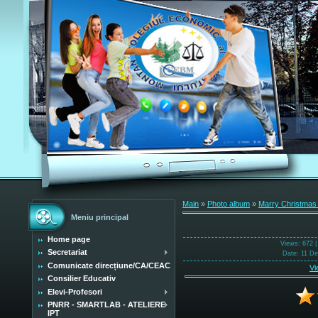
Main
»
Photo album
»
Marry Christmas
Meniu principal
Home page
Views
: 672 
Secretariat
Date
: 11 D
Comunicate direcțiune/CA/CEAC
Vi
Consilier Educativ
Elevi-Profesori
PNRR - SMARTLAB - ATELIERE
IPT