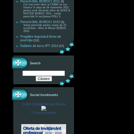
Perechi BAL BOBOCI 2011
[8]
Cei mai tineri elevi ai CEBM se vor
întrece în data de 04 noiembrie 2011
pentru mult râvnitele titluri de MISS &
MISTER BOBOC 2011 - votați
perechile în secțiunea POLL"s
Perechi BAL BOBOCI 2010
[6]
Votați perechile pentru seara de 22
octombrie - Miss & Mister BOBOC
2010
Pregătire lingvistică firme de
exercițiu
[111]
Întâlnire de lucru IPT 2014
[57]
Search
Social bookmarks
Cebm Colegiul Montan Resita
Crează-ţi insigna