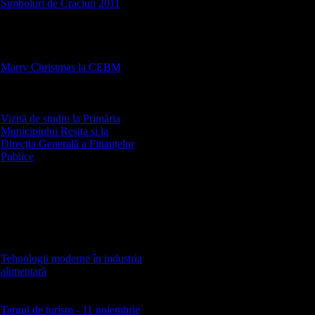
Simboluri de Craciun 2011
[225]
Manifestare dedicată spiritului
Crăciunului Moderator : prof.
Mădălina CHIOSA
Marry Christmas la CEBM
[160]
Colinde de Crăciun 2009 -
moderator prof. Emil Varga
Vizită de studiu la Primăria
Municipiului Reșița și la
Direcția Generală a Finanțelor
Publice
[44]
Organizatori prof. Claudia
Stoiconi și Păpălan Alina Data :
14.01.2010, respectiv
15.04.2010 Obiectivul :
îmbogățirea cunoștiințelor în
specializarea clasei și achiziția
de noi experiențe în domeniu
Tehnologii moderne în industria
alimentară
[14]
Vizită la abatorul și ferma de
păsări FOOD 2000 Bocșa
Targul de turism - 11 noiembrie