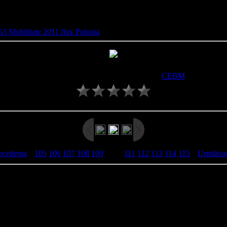
Mobilitate 2011 flux Polonia
» LLP_LdV_063 - Flux Polonia - 110
Views
: 461 |
Dimensions
: 800x450px/98.5Kb
Date
: 06 Februarie 2012 |
Added by
:
CEBM
Rating
:
0.0
/
0
ecedenta
|
105
106
107
108
109
[
110
]
111
112
113
114
115
|
Următoar