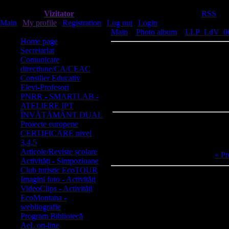
Sâmbătă, 08 August 2026, 08.32.32
Logged in as
Vizitator
|
Group
"
Guests
"
Bun venit
Vizitator
|
RSS
Main
|
My profile
|
Registration
|
Log out
|
Login
Meniu principal
Main
»
Photo album
»
LLP_LdV_063 
Home page
Secretariat
Comunicate
direcțiune/CA/CEAC
Consilier Educativ
Elevi-Profesori
PNRR - SMARTLAB -
ATELIERE IPT
ÎNVĂȚĂMÂNT DUAL
Proiecte europene
CERTIFICARE nivel
3,4,5
Articole/Reviste școlare
« Pr
Activități - Simpozioane
Club turistic EcoTOUR
Imagini foto - Activități
VideoClips - Activități
EcoMontana -
webliografie
Program Bibliotecă
AeL on-line