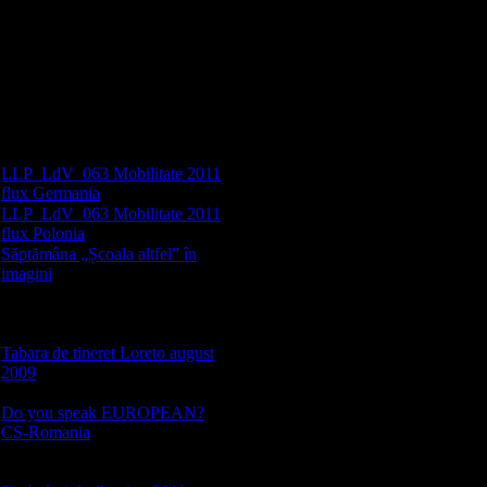
organizatie de trimitere; -
SUPERCHETE –
Supermercados SA şi
Montijosiper – organizaţii de
primire. - Associaçao Para A
Formaçao Profissional e
Desenvolvimento de Montijo
(AFPDM), partener intermediar;
LLP_LdV_063 Mobilitate 2011
flux Germania
[89]
LLP_LdV_063 Mobilitate 2011
flux Polonia
[123]
Săptămâna „Școala altfel” în
imagini
[100]
Imagini ale activităților
desfășurate în perioada 2-6
aprilie 2012
Tabara de tineret Loreto august
2009
[14]
Activități de vacanță
Do you speak EUROPEAN?
CS-Romania
[73]
Competiție desfășurată pe 16
decembrie la Sala Lira Reșița