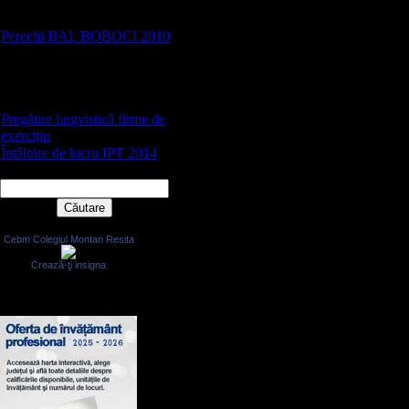
MISTER BOBOC 2011 - votați
perechile în secțiunea POLL"s
Perechi BAL BOBOCI 2010
[6]
Votați perechile pentru seara de
22 octombrie - Miss & Mister
BOBOC 2010
Pregătire lingvistică firme de
exercițiu
[111]
Întâlnire de lucru IPT 2014
[57]
Search
Social bookmarks
Cebm Colegiul Montan Resita
Crează-ţi insigna