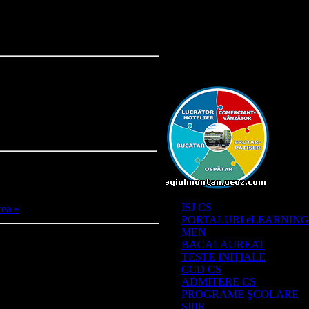
InfoCenter
Învățământ DUAL
Link-uri utile
ISJ CS
ea »
PORTALURI eLEARNING
MEN
BACALAUREAT
TESTE INIȚIALE
CCD CS
ADMITERE CS
PROGRAME ŞCOLARE
SIIIR