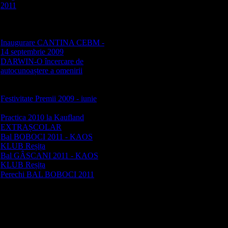
2011
[9]
Imagini activitate - coord.
Didraga Sofia,Mihuț
Valentina,Ghimboașă Eveline
Inaugurare CANTINA CEBM -
14 septembrie 2009
[96]
DARWIN-O încercare de
autocunoaștere a omenirii
[49]
Activitate noiembrie 2009
CEBM
Festivitate Premii 2009 - iunie
[59]
Practica 2010 la Kaufland
[59]
EXTRAȘCOLAR
[17]
Bal BOBOCI 2011 - KAOS
KLUB Reșița
[390]
Bal GÂSCANI 2011 - KAOS
KLUB Reșița
[268]
Perechi BAL BOBOCI 2011
[8]
Cei mai tineri elevi ai CEBM se
vor întrece în data de 04
noiembrie 2011 pentru mult
râvnitele titluri de MISS &