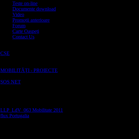
Teste on-line
Documente download
Video
Promoții anterioare
Forum
Carte Oaspeți
Contact Us
Categorii
CȘE
[6]
Candidații la conducerea CȘE -
CEBM
MOBILITĂȚI - PROIECTE
[75]
SOS NET
[14]
Proiectul Comenius “SOS.NET
– Formator de competenţe
sociale, calificare nouă pentru
profesorii europeni“.
LLP_LdV_063 Mobilitate 2011
flux Portugalia
[81]
Flux I. Parteneriatul româno –
portughez a fost alcătuit din: -
Colegiul Economic al Banatului
Montan Reşiţa, beneficiar şi