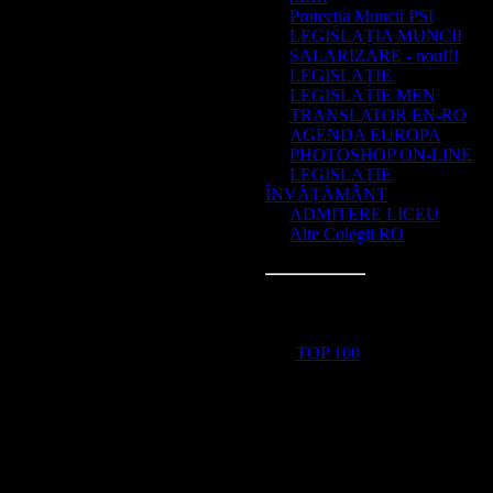
Protecția Muncii PSI
LEGISLAȚIA MUNCII
SALARIZARE - nou!!!
LEGISLAȚIE
LEGISLAȚIE MEN
TRANSLATOR EN-RO
AGENDA EUROPA
PHOTOSHOP ON-LINE
LEGISLAȚIE
ÎNVĂȚĂMÂNT
ADMITERE LICEU
Alte Colegii RO
Statistici
Total online:
1
Vizitatori:
1
Utilizatori:
0
TOP 100