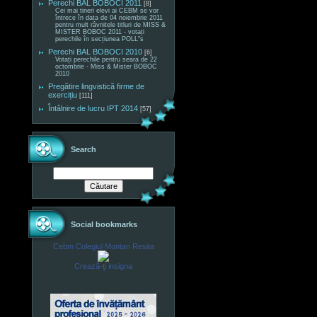
Perechi BAL BOBOCI 2011
[8]
Cei mai tineri elevi ai CEBM se vor
întrece în data de 04 noiembrie 2011
pentru mult râvnitele titluri de MISS &
MISTER BOBOC 2011 - votați
perechile în secțiunea POLL"s
Perechi BAL BOBOCI 2010
[6]
Votați perechile pentru seara de 22
octombrie - Miss & Mister BOBOC
2010
Pregătire lingvistică firme de
exercițiu
[111]
Întâlnire de lucru IPT 2014
[57]
Search
Social bookmarks
Cebm Colegiul Montan Resita
Crează-ţi insigna