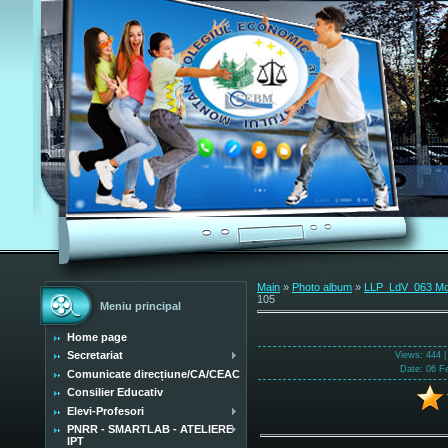
Main
»
Photo album
»
LLP_LdV_063 Mobi
105
Meniu principal
Home page
Secretariat
Views
: 444 
Date
: 06 F
Comunicate direcțiune/CA/CEAC
Consilier Educativ
Elevi-Profesori
PNRR - SMARTLAB - ATELIERE
IPT