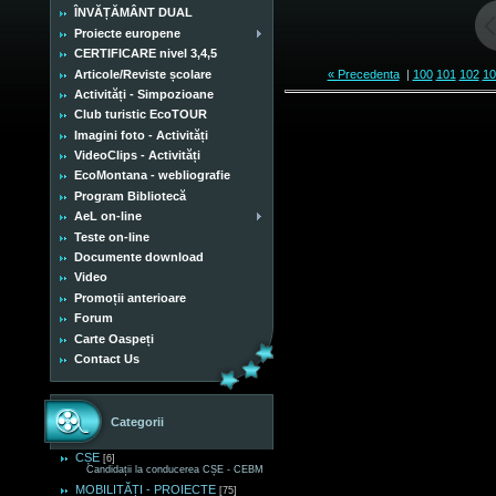
ÎNVĂȚĂMÂNT DUAL
Proiecte europene
CERTIFICARE nivel 3,4,5
Articole/Reviste școlare
« Precedenta
|
100
101
102
10
Activități - Simpozioane
Club turistic EcoTOUR
Imagini foto - Activități
VideoClips - Activități
EcoMontana - webliografie
Program Bibliotecă
AeL on-line
Teste on-line
Documente download
Video
Promoții anterioare
Forum
Carte Oaspeți
Contact Us
Categorii
CȘE
[6]
Candidații la conducerea CȘE - CEBM
MOBILITĂȚI - PROIECTE
[75]