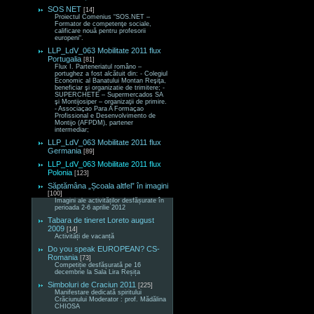
SOS NET
[14]
Proiectul Comenius “SOS.NET –
Formator de competenţe sociale,
calificare nouă pentru profesorii
europeni“.
LLP_LdV_063 Mobilitate 2011 flux
Portugalia
[81]
Flux I. Parteneriatul româno –
portughez a fost alcătuit din: - Colegiul
Economic al Banatului Montan Reşiţa,
beneficiar şi organizatie de trimitere; -
SUPERCHETE – Supermercados SA
şi Montijosiper – organizaţii de primire.
- Associaçao Para A Formaçao
Profissional e Desenvolvimento de
Montijo (AFPDM), partener
intermediar;
LLP_LdV_063 Mobilitate 2011 flux
Germania
[89]
LLP_LdV_063 Mobilitate 2011 flux
Polonia
[123]
Săptămâna „Școala altfel” în imagini
[100]
Imagini ale activităților desfășurate în
perioada 2-6 aprilie 2012
Tabara de tineret Loreto august
2009
[14]
Activități de vacanță
Do you speak EUROPEAN? CS-
Romania
[73]
Competiție desfășurată pe 16
decembrie la Sala Lira Reșița
Simboluri de Craciun 2011
[225]
Manifestare dedicată spiritului
Crăciunului Moderator : prof. Mădălina
CHIOSA