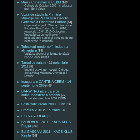
Marry Christmas la CEBM
[160]
Colinde de Crăciun 2009 - moderator
prof. Emil Varga
Vizită de studiu la Primăria
Municipiului Reșița și la Direcția
Generală a Finanțelor Publice
[44]
Organizatori prof. Claudia Stoiconi și
Păpălan Alina Data : 14.01.2010,
respectiv 15.04.2010 Obiectivul :
îmbogățirea cunoștiințelor în
specializarea clasei și achiziția de noi
experiențe în domeniu
Tehnologii moderne în industria
alimentară
[14]
Vizită la abatorul și ferma de păsări
FOOD 2000 Bocșa
Targul de turism - 11 noiembrie
2011
[9]
Imagini activitate - coord. Didraga
Sofia,Mihuț Valentina,Ghimboașă
Eveline
Inaugurare CANTINA CEBM - 14
septembrie 2009
[96]
DARWIN-O încercare de
autocunoaștere a omenirii
[49]
Activitate noiembrie 2009 CEBM
Festivitate Premii 2009 - iunie
[59]
Practica 2010 la Kaufland
[59]
EXTRAȘCOLAR
[17]
Bal BOBOCI 2011 - KAOS KLUB
Reșița
[390]
Bal GÂSCANI 2011 - KAOS KLUB
Reșița
[268]