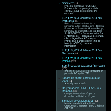
SOS NET
[14]
Proiectul Comenius “SOS.NET –
Formator de competenţe sociale,
calificare nouă pentru profesorii
europeni“.
LLP_LdV_063 Mobilitate 2011 flux
Portugalia
[81]
Flux I. Parteneriatul româno –
portughez a fost alcătuit din: - Colegiul
Economic al Banatului Montan Reşiţa,
beneficiar şi organizatie de trimitere; -
SUPERCHETE – Supermercados SA
şi Montijosiper – organizaţii de primire.
- Associaçao Para A Formaçao
Profissional e Desenvolvimento de
Montijo (AFPDM), partener
intermediar;
LLP_LdV_063 Mobilitate 2011 flux
Germania
[89]
LLP_LdV_063 Mobilitate 2011 flux
Polonia
[123]
Săptămâna „Școala altfel” în imagini
[100]
Imagini ale activităților desfășurate în
perioada 2-6 aprilie 2012
Tabara de tineret Loreto august
2009
[14]
Activități de vacanță
Do you speak EUROPEAN? CS-
Romania
[73]
Competiție desfășurată pe 16
decembrie la Sala Lira Reșița
Simboluri de Craciun 2011
[225]
Manifestare dedicată spiritului
Crăciunului Moderator : prof. Mădălina
CHIOSA