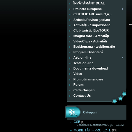
ÎNVĂȚĂMÂNT DUAL
Proiecte europene
CERTIFICARE nivel 3,4,5
Articole/Reviste școlare
Activități - Simpozioane
Club turistic EcoTOUR
Imagini foto - Activități
VideoClips - Activități
EcoMontana - webliografie
Program Bibliotecă
AeL on-line
Teste on-line
Documente download
Video
Promoții anterioare
Forum
Carte Oaspeți
Contact Us
Categorii
CȘE
[6]
Candidații la conducerea CȘE - CEBM
MOBILITĂȚI - PROIECTE
[75]