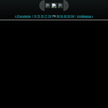
« Precedenta
|
74
75
76
77
78
[
79
]
80
81
82
83
84
|
Următoarea »