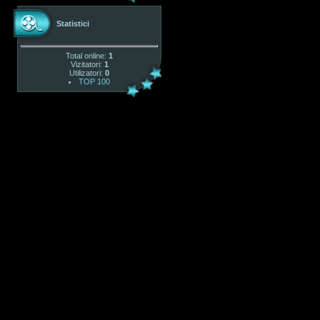
Statistici
Total online:
1
Vizitatori:
1
Utilizatori:
0
TOP 100