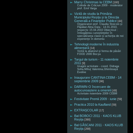
Marry Christmas la CEBM
[160]
Colinde de Crăciun 2009 - moderator
prof. Emil Varga
Vizită de studiu la Primăria
Municipiului Reșița și la Direcția
Generală a Finanțelor Publice
[44]
Organizatori prof. Claudia Stoiconi și
Păpălan Alina Data : 14.01.2010,
respectiv 15.04.2010 Obiectivul :
îmbogățirea cunoștiințelor în
specializarea clasei și achiziția de noi
experiențe în domeniu
Tehnologii moderne în industria
alimentară
[14]
Vizită la abatorul și ferma de păsări
FOOD 2000 Bocșa
Targul de turism - 11 noiembrie
2011
[9]
Imagini activitate - coord. Didraga
Sofia,Mihuț Valentina,Ghimboașă
Eveline
Inaugurare CANTINA CEBM - 14
septembrie 2009
[96]
DARWIN-O încercare de
autocunoaștere a omenirii
[49]
Activitate noiembrie 2009 CEBM
Festivitate Premii 2009 - iunie
[59]
Practica 2010 la Kaufland
[59]
EXTRAȘCOLAR
[17]
Bal BOBOCI 2011 - KAOS KLUB
Reșița
[390]
Bal GÂSCANI 2011 - KAOS KLUB
Reșița
[268]