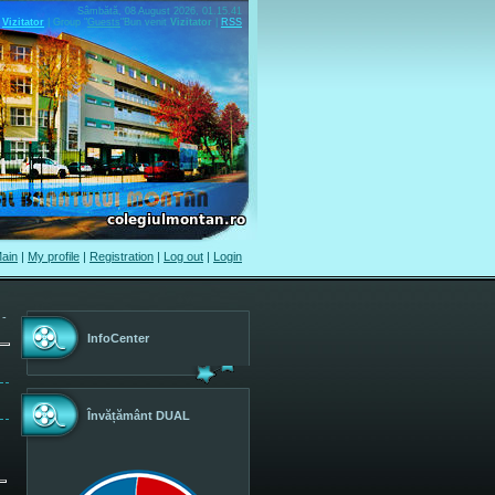
Sâmbătă, 08 August 2026, 01.15.41
Vizitator
|
Group
"
Guests
"
Bun venit
Vizitator
|
RSS
ain
|
My profile
|
Registration
|
Log out
|
Login
 -
InfoCenter
Învățământ DUAL