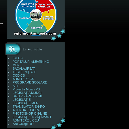
Link-uri utile
ISJ CS
PORTALURI eLEARNING
MEN
BACALAUREAT
TESTE INIȚIALE
CCD CS
ADMITERE CS
PROGRAME ŞCOLARE
SIIIR
Protecția Muncii PSI
LEGISLAȚIA MUNCII
SALARIZARE - nou!!!
LEGISLAȚIE
LEGISLAȚIE MEN
TRANSLATOR EN-RO
AGENDA EUROPA
PHOTOSHOP ON-LINE
LEGISLAȚIE ÎNVĂȚĂMÂNT
ADMITERE LICEU
Alte Colegii RO