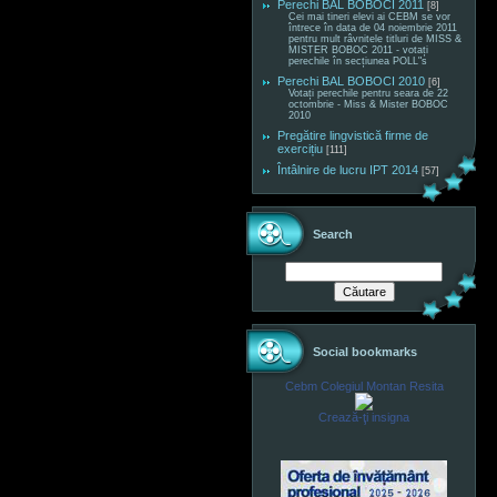
Perechi BAL BOBOCI 2011
[8]
Cei mai tineri elevi ai CEBM se vor
întrece în data de 04 noiembrie 2011
pentru mult râvnitele titluri de MISS &
MISTER BOBOC 2011 - votați
perechile în secțiunea POLL"s
Perechi BAL BOBOCI 2010
[6]
Votați perechile pentru seara de 22
octombrie - Miss & Mister BOBOC
2010
Pregătire lingvistică firme de
exercițiu
[111]
Întâlnire de lucru IPT 2014
[57]
Search
Social bookmarks
Cebm Colegiul Montan Resita
Crează-ţi insigna