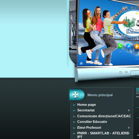
M
0
Meniu principal
Home page
Secretariat
Comunicate direcțiune/CA/CEAC
Consilier Educativ
Elevi-Profesori
PNRR - SMARTLAB - ATELIERE
IPT