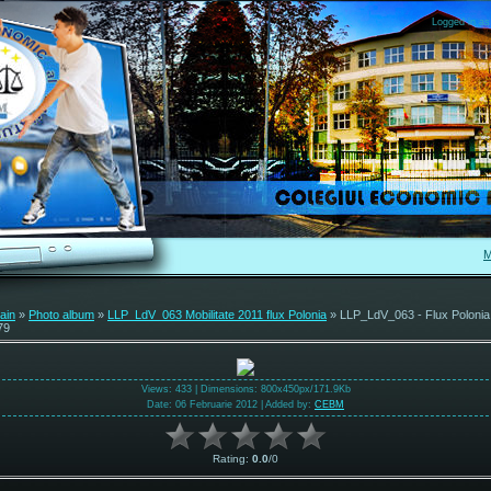
Logged in as
M
ain
»
Photo album
»
LLP_LdV_063 Mobilitate 2011 flux Polonia
» LLP_LdV_063 - Flux Polonia
79
Views
: 433 |
Dimensions
: 800x450px/171.9Kb
Date
: 06 Februarie 2012 |
Added by
:
CEBM
Rating
:
0.0
/
0