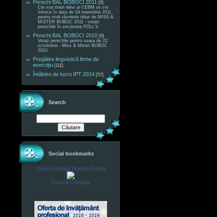
Perechi BAL BOBOCI 2011
[8]
Cei mai tineri elevi ai CEBM se vor
întrece în data de 04 noiembrie 2011
pentru mult râvnitele titluri de MISS &
MISTER BOBOC 2011 - votați
perechile în secțiunea POLL"s
Perechi BAL BOBOCI 2010
[6]
Votați perechile pentru seara de 22
octombrie - Miss & Mister BOBOC
2010
Pregătire lingvistică firme de
exercițiu
[111]
Întâlnire de lucru IPT 2014
[57]
Search
Social bookmarks
Cebm Colegiul Montan Resita
Crează-ţi insigna