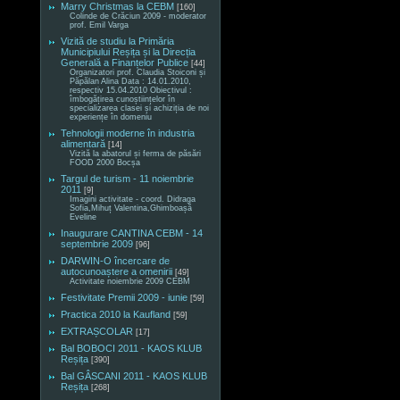
Marry Christmas la CEBM
[160]
Colinde de Crăciun 2009 - moderator
prof. Emil Varga
Vizită de studiu la Primăria
Municipiului Reșița și la Direcția
Generală a Finanțelor Publice
[44]
Organizatori prof. Claudia Stoiconi și
Păpălan Alina Data : 14.01.2010,
respectiv 15.04.2010 Obiectivul :
îmbogățirea cunoștiințelor în
specializarea clasei și achiziția de noi
experiențe în domeniu
Tehnologii moderne în industria
alimentară
[14]
Vizită la abatorul și ferma de păsări
FOOD 2000 Bocșa
Targul de turism - 11 noiembrie
2011
[9]
Imagini activitate - coord. Didraga
Sofia,Mihuț Valentina,Ghimboașă
Eveline
Inaugurare CANTINA CEBM - 14
septembrie 2009
[96]
DARWIN-O încercare de
autocunoaștere a omenirii
[49]
Activitate noiembrie 2009 CEBM
Festivitate Premii 2009 - iunie
[59]
Practica 2010 la Kaufland
[59]
EXTRAȘCOLAR
[17]
Bal BOBOCI 2011 - KAOS KLUB
Reșița
[390]
Bal GÂSCANI 2011 - KAOS KLUB
Reșița
[268]