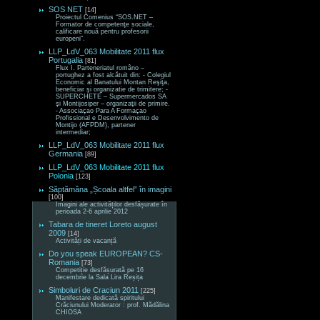
SOS NET
[14]
Proiectul Comenius “SOS.NET –
Formator de competenţe sociale,
calificare nouă pentru profesorii
europeni“.
LLP_LdV_063 Mobilitate 2011 flux
Portugalia
[81]
Flux I. Parteneriatul româno –
portughez a fost alcătuit din: - Colegiul
Economic al Banatului Montan Reşiţa,
beneficiar şi organizatie de trimitere; -
SUPERCHETE – Supermercados SA
şi Montijosiper – organizaţii de primire.
- Associaçao Para A Formaçao
Profissional e Desenvolvimento de
Montijo (AFPDM), partener
intermediar;
LLP_LdV_063 Mobilitate 2011 flux
Germania
[89]
LLP_LdV_063 Mobilitate 2011 flux
Polonia
[123]
Săptămâna „Școala altfel” în imagini
[100]
Imagini ale activităților desfășurate în
perioada 2-6 aprilie 2012
Tabara de tineret Loreto august
2009
[14]
Activități de vacanță
Do you speak EUROPEAN? CS-
Romania
[73]
Competiție desfășurată pe 16
decembrie la Sala Lira Reșița
Simboluri de Craciun 2011
[225]
Manifestare dedicată spiritului
Crăciunului Moderator : prof. Mădălina
CHIOSA