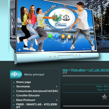
Main
»
Photo album
»
LLP_LdV_063 Mobi
074
Meniu principal
Home page
Secretariat
Views
: 434 
Date
: 06 F
Comunicate direcțiune/CA/CEAC
Consilier Educativ
Elevi-Profesori
PNRR - SMARTLAB - ATELIERE
IPT