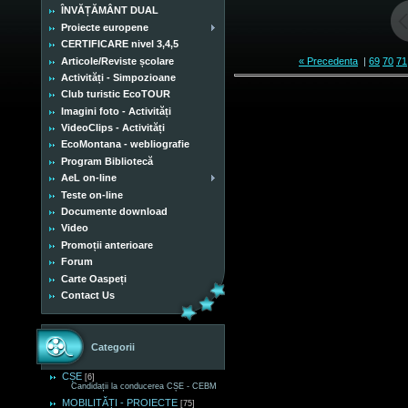
ÎNVĂȚĂMÂNT DUAL
Proiecte europene
CERTIFICARE nivel 3,4,5
Articole/Reviste școlare
« Precedenta
|
69
70
71
Activități - Simpozioane
Club turistic EcoTOUR
Imagini foto - Activități
VideoClips - Activități
EcoMontana - webliografie
Program Bibliotecă
AeL on-line
Teste on-line
Documente download
Video
Promoții anterioare
Forum
Carte Oaspeți
Contact Us
Categorii
CȘE
[6]
Candidații la conducerea CȘE - CEBM
MOBILITĂȚI - PROIECTE
[75]