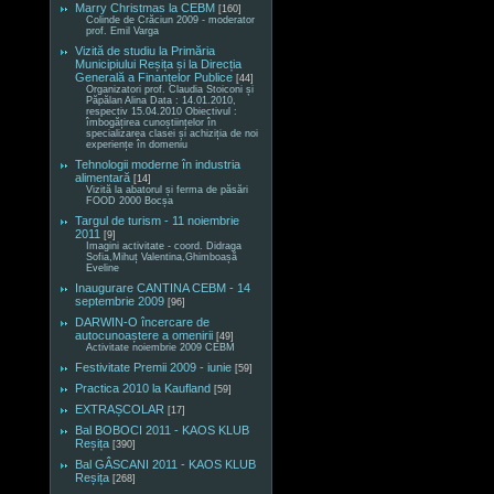
Marry Christmas la CEBM
[160]
Colinde de Crăciun 2009 - moderator
prof. Emil Varga
Vizită de studiu la Primăria
Municipiului Reșița și la Direcția
Generală a Finanțelor Publice
[44]
Organizatori prof. Claudia Stoiconi și
Păpălan Alina Data : 14.01.2010,
respectiv 15.04.2010 Obiectivul :
îmbogățirea cunoștiințelor în
specializarea clasei și achiziția de noi
experiențe în domeniu
Tehnologii moderne în industria
alimentară
[14]
Vizită la abatorul și ferma de păsări
FOOD 2000 Bocșa
Targul de turism - 11 noiembrie
2011
[9]
Imagini activitate - coord. Didraga
Sofia,Mihuț Valentina,Ghimboașă
Eveline
Inaugurare CANTINA CEBM - 14
septembrie 2009
[96]
DARWIN-O încercare de
autocunoaștere a omenirii
[49]
Activitate noiembrie 2009 CEBM
Festivitate Premii 2009 - iunie
[59]
Practica 2010 la Kaufland
[59]
EXTRAȘCOLAR
[17]
Bal BOBOCI 2011 - KAOS KLUB
Reșița
[390]
Bal GÂSCANI 2011 - KAOS KLUB
Reșița
[268]