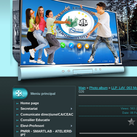
Main
»
Photo album
»
LLP_LdV_063 Mobi
026
Meniu principal
Home page
Secretariat
Views
: 563 
Date
: 06 F
Comunicate direcțiune/CA/CEAC
Consilier Educativ
Elevi-Profesori
PNRR - SMARTLAB - ATELIERE
IPT