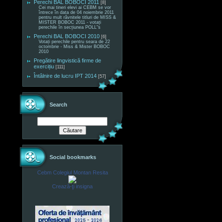
Perechi BAL BOBOCI 2011
[8]
Cei mai tineri elevi ai CEBM se vor
întrece în data de 04 noiembrie 2011
pentru mult râvnitele titluri de MISS &
MISTER BOBOC 2011 - votați
perechile în secțiunea POLL"s
Perechi BAL BOBOCI 2010
[6]
Votați perechile pentru seara de 22
octombrie - Miss & Mister BOBOC
2010
Pregătire lingvistică firme de
exercițiu
[111]
Întâlnire de lucru IPT 2014
[57]
Search
Social bookmarks
Cebm Colegiul Montan Resita
Crează-ţi insigna