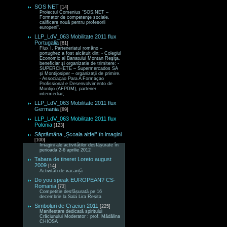
SOS NET
[14]
Proiectul Comenius “SOS.NET –
Formator de competenţe sociale,
calificare nouă pentru profesorii
europeni“.
LLP_LdV_063 Mobilitate 2011 flux
Portugalia
[81]
Flux I. Parteneriatul româno –
portughez a fost alcătuit din: - Colegiul
Economic al Banatului Montan Reşiţa,
beneficiar şi organizatie de trimitere; -
SUPERCHETE – Supermercados SA
şi Montijosiper – organizaţii de primire.
- Associaçao Para A Formaçao
Profissional e Desenvolvimento de
Montijo (AFPDM), partener
intermediar;
LLP_LdV_063 Mobilitate 2011 flux
Germania
[89]
LLP_LdV_063 Mobilitate 2011 flux
Polonia
[123]
Săptămâna „Școala altfel” în imagini
[100]
Imagini ale activităților desfășurate în
perioada 2-6 aprilie 2012
Tabara de tineret Loreto august
2009
[14]
Activități de vacanță
Do you speak EUROPEAN? CS-
Romania
[73]
Competiție desfășurată pe 16
decembrie la Sala Lira Reșița
Simboluri de Craciun 2011
[225]
Manifestare dedicată spiritului
Crăciunului Moderator : prof. Mădălina
CHIOSA