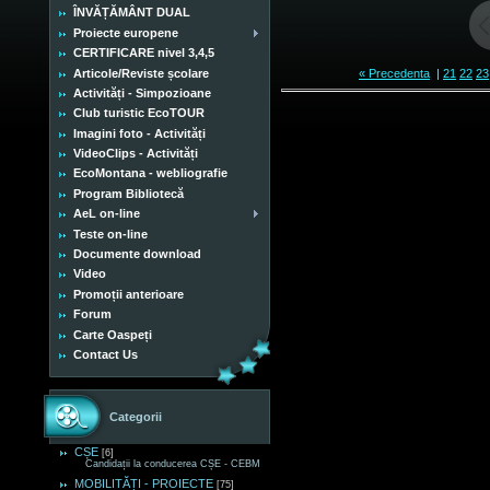
ÎNVĂȚĂMÂNT DUAL
Proiecte europene
CERTIFICARE nivel 3,4,5
Articole/Reviste școlare
« Precedenta
|
21
22
23
Activități - Simpozioane
Club turistic EcoTOUR
Imagini foto - Activități
VideoClips - Activități
EcoMontana - webliografie
Program Bibliotecă
AeL on-line
Teste on-line
Documente download
Video
Promoții anterioare
Forum
Carte Oaspeți
Contact Us
Categorii
CȘE
[6]
Candidații la conducerea CȘE - CEBM
MOBILITĂȚI - PROIECTE
[75]