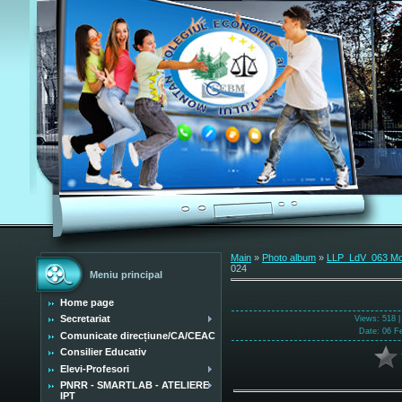
Main
»
Photo album
»
LLP_LdV_063 Mobi
024
Meniu principal
Home page
Secretariat
Views
: 518 
Date
: 06 F
Comunicate direcțiune/CA/CEAC
Consilier Educativ
Elevi-Profesori
PNRR - SMARTLAB - ATELIERE
IPT