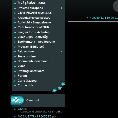
ÎNVĂȚĂMÂNT DUAL
Proiecte europene
CERTIFICARE nivel 3,4,5
Articole/Reviste școlare
« Precedenta
|
19
20
21
Activități - Simpozioane
Club turistic EcoTOUR
Imagini foto - Activități
VideoClips - Activități
EcoMontana - webliografie
Program Bibliotecă
AeL on-line
Teste on-line
Documente download
Video
Promoții anterioare
Forum
Carte Oaspeți
Contact Us
Categorii
CȘE
[6]
Candidații la conducerea CȘE - CEBM
MOBILITĂȚI - PROIECTE
[75]