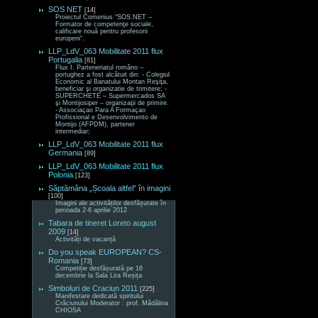
SOS NET
[14]
Proiectul Comenius “SOS.NET –
Formator de competenţe sociale,
calificare nouă pentru profesorii
europeni“.
LLP_LdV_063 Mobilitate 2011 flux
Portugalia
[81]
Flux I. Parteneriatul româno –
portughez a fost alcătuit din: - Colegiul
Economic al Banatului Montan Reşiţa,
beneficiar şi organizatie de trimitere; -
SUPERCHETE – Supermercados SA
şi Montijosiper – organizaţii de primire.
- Associaçao Para A Formaçao
Profissional e Desenvolvimento de
Montijo (AFPDM), partener
intermediar;
LLP_LdV_063 Mobilitate 2011 flux
Germania
[89]
LLP_LdV_063 Mobilitate 2011 flux
Polonia
[123]
Săptămâna „Școala altfel” în imagini
[100]
Imagini ale activităților desfășurate în
perioada 2-6 aprilie 2012
Tabara de tineret Loreto august
2009
[14]
Activități de vacanță
Do you speak EUROPEAN? CS-
Romania
[73]
Competiție desfășurată pe 16
decembrie la Sala Lira Reșița
Simboluri de Craciun 2011
[225]
Manifestare dedicată spiritului
Crăciunului Moderator : prof. Mădălina
CHIOSA