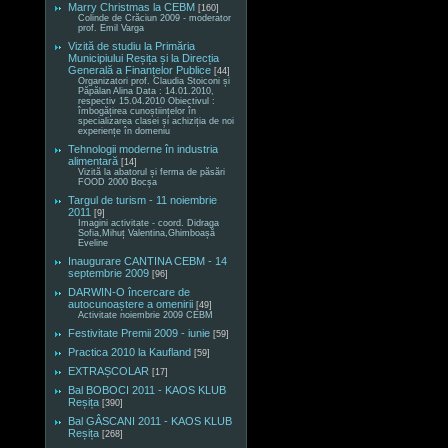
Marry Christmas la CEBM
[160]
Colinde de Crăciun 2009 - moderator
prof. Emil Varga
Vizită de studiu la Primăria
Municipiului Reșița și la Direcția
Generală a Finanțelor Publice
[44]
Organizatori prof. Claudia Stoiconi și
Păpălan Alina Data : 14.01.2010,
respectiv 15.04.2010 Obiectivul :
îmbogățirea cunoștiințelor în
specializarea clasei și achiziția de noi
experiențe în domeniu
Tehnologii moderne în industria
alimentară
[14]
Vizită la abatorul și ferma de păsări
FOOD 2000 Bocșa
Targul de turism - 11 noiembrie
2011
[9]
Imagini activitate - coord. Didraga
Sofia,Mihuț Valentina,Ghimboașă
Eveline
Inaugurare CANTINA CEBM - 14
septembrie 2009
[96]
DARWIN-O încercare de
autocunoaștere a omenirii
[49]
Activitate noiembrie 2009 CEBM
Festivitate Premii 2009 - iunie
[59]
Practica 2010 la Kaufland
[59]
EXTRAȘCOLAR
[17]
Bal BOBOCI 2011 - KAOS KLUB
Reșița
[390]
Bal GÂSCANI 2011 - KAOS KLUB
Reșița
[268]