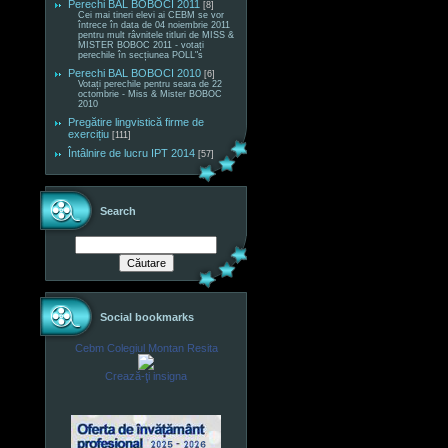
Perechi BAL BOBOCI 2011
[8]
Cei mai tineri elevi ai CEBM se vor
întrece în data de 04 noiembrie 2011
pentru mult râvnitele titluri de MISS &
MISTER BOBOC 2011 - votați
perechile în secțiunea POLL"s
Perechi BAL BOBOCI 2010
[6]
Votați perechile pentru seara de 22
octombrie - Miss & Mister BOBOC
2010
Pregătire lingvistică firme de
exercițiu
[111]
Întâlnire de lucru IPT 2014
[57]
Search
Social bookmarks
Cebm Colegiul Montan Resita
Crează-ţi insigna