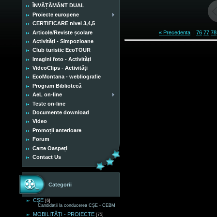
ÎNVĂȚĂMÂNT DUAL
Proiecte europene
CERTIFICARE nivel 3,4,5
Articole/Reviste școlare
« Precedenta
|
76
77
78
Activități - Simpozioane
Club turistic EcoTOUR
Imagini foto - Activități
VideoClips - Activități
EcoMontana - webliografie
Program Bibliotecă
AeL on-line
Teste on-line
Documente download
Video
Promoții anterioare
Forum
Carte Oaspeți
Contact Us
Categorii
CȘE
[6]
Candidații la conducerea CȘE - CEBM
MOBILITĂȚI - PROIECTE
[75]