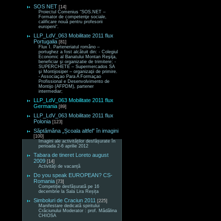
SOS NET
[14]
Proiectul Comenius “SOS.NET –
Formator de competenţe sociale,
calificare nouă pentru profesorii
europeni“.
LLP_LdV_063 Mobilitate 2011 flux
Portugalia
[81]
Flux I. Parteneriatul româno –
portughez a fost alcătuit din: - Colegiul
Economic al Banatului Montan Reşiţa,
beneficiar şi organizatie de trimitere; -
SUPERCHETE – Supermercados SA
şi Montijosiper – organizaţii de primire.
- Associaçao Para A Formaçao
Profissional e Desenvolvimento de
Montijo (AFPDM), partener
intermediar;
LLP_LdV_063 Mobilitate 2011 flux
Germania
[89]
LLP_LdV_063 Mobilitate 2011 flux
Polonia
[123]
Săptămâna „Școala altfel” în imagini
[100]
Imagini ale activităților desfășurate în
perioada 2-6 aprilie 2012
Tabara de tineret Loreto august
2009
[14]
Activități de vacanță
Do you speak EUROPEAN? CS-
Romania
[73]
Competiție desfășurată pe 16
decembrie la Sala Lira Reșița
Simboluri de Craciun 2011
[225]
Manifestare dedicată spiritului
Crăciunului Moderator : prof. Mădălina
CHIOSA