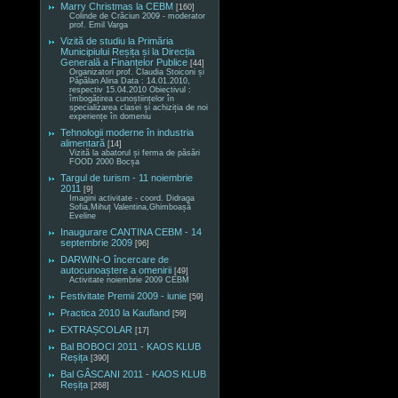
Marry Christmas la CEBM
[160]
Colinde de Crăciun 2009 - moderator
prof. Emil Varga
Vizită de studiu la Primăria
Municipiului Reșița și la Direcția
Generală a Finanțelor Publice
[44]
Organizatori prof. Claudia Stoiconi și
Păpălan Alina Data : 14.01.2010,
respectiv 15.04.2010 Obiectivul :
îmbogățirea cunoștiințelor în
specializarea clasei și achiziția de noi
experiențe în domeniu
Tehnologii moderne în industria
alimentară
[14]
Vizită la abatorul și ferma de păsări
FOOD 2000 Bocșa
Targul de turism - 11 noiembrie
2011
[9]
Imagini activitate - coord. Didraga
Sofia,Mihuț Valentina,Ghimboașă
Eveline
Inaugurare CANTINA CEBM - 14
septembrie 2009
[96]
DARWIN-O încercare de
autocunoaștere a omenirii
[49]
Activitate noiembrie 2009 CEBM
Festivitate Premii 2009 - iunie
[59]
Practica 2010 la Kaufland
[59]
EXTRAȘCOLAR
[17]
Bal BOBOCI 2011 - KAOS KLUB
Reșița
[390]
Bal GÂSCANI 2011 - KAOS KLUB
Reșița
[268]