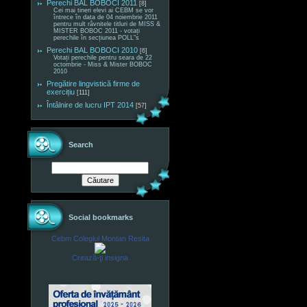
Perechi BAL BOBOCI 2011
[8]
Cei mai tineri elevi ai CEBM se vor
întrece în data de 04 noiembrie 2011
pentru mult râvnitele titluri de MISS &
MISTER BOBOC 2011 - votați
perechile în secțiunea POLL"s
Perechi BAL BOBOCI 2010
[6]
Votați perechile pentru seara de 22
octombrie - Miss & Mister BOBOC
2010
Pregătire lingvistică firme de
exercițiu
[111]
Întâlnire de lucru IPT 2014
[57]
Search
Social bookmarks
Cebm Colegiul Montan Resita
Crează-ţi insigna