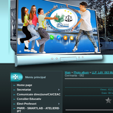
Main
»
Photo album
»
LLP_LdV_063 Mobi
Germania - 082
Meniu principal
Home page
Secretariat
Views
: 412 
Date
: 08 I
Comunicate direcțiune/CA/CEAC
Consilier Educativ
Elevi-Profesori
PNRR - SMARTLAB - ATELIERE
IPT