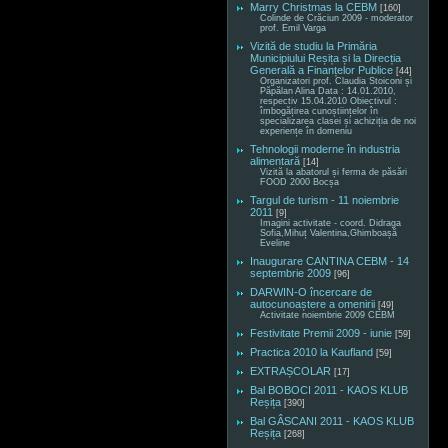
Marry Christmas la CEBM
[160]
Colinde de Crăciun 2009 - moderator
prof. Emil Varga
Vizită de studiu la Primăria
Municipiului Reșița și la Direcția
Generală a Finanțelor Publice
[44]
Organizatori prof. Claudia Stoiconi și
Păpălan Alina Data : 14.01.2010,
respectiv 15.04.2010 Obiectivul :
îmbogățirea cunoștiințelor în
specializarea clasei și achiziția de noi
experiențe în domeniu
Tehnologii moderne în industria
alimentară
[14]
Vizită la abatorul și ferma de păsări
FOOD 2000 Bocșa
Targul de turism - 11 noiembrie
2011
[9]
Imagini activitate - coord. Didraga
Sofia,Mihuț Valentina,Ghimboașă
Eveline
Inaugurare CANTINA CEBM - 14
septembrie 2009
[96]
DARWIN-O încercare de
autocunoaștere a omenirii
[49]
Activitate noiembrie 2009 CEBM
Festivitate Premii 2009 - iunie
[59]
Practica 2010 la Kaufland
[59]
EXTRAȘCOLAR
[17]
Bal BOBOCI 2011 - KAOS KLUB
Reșița
[390]
Bal GÂSCANI 2011 - KAOS KLUB
Reșița
[268]