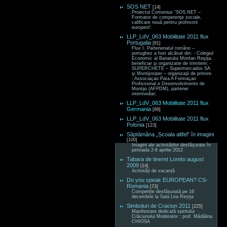
SOS NET
[14]
Proiectul Comenius “SOS.NET –
Formator de competenţe sociale,
calificare nouă pentru profesorii
europeni“.
LLP_LdV_063 Mobilitate 2011 flux
Portugalia
[81]
Flux I. Parteneriatul româno –
portughez a fost alcătuit din: - Colegiul
Economic al Banatului Montan Reşiţa,
beneficiar şi organizatie de trimitere; -
SUPERCHETE – Supermercados SA
şi Montijosiper – organizaţii de primire.
- Associaçao Para A Formaçao
Profissional e Desenvolvimento de
Montijo (AFPDM), partener
intermediar;
LLP_LdV_063 Mobilitate 2011 flux
Germania
[89]
LLP_LdV_063 Mobilitate 2011 flux
Polonia
[123]
Săptămâna „Școala altfel” în imagini
[100]
Imagini ale activităților desfășurate în
perioada 2-6 aprilie 2012
Tabara de tineret Loreto august
2009
[14]
Activități de vacanță
Do you speak EUROPEAN? CS-
Romania
[73]
Competiție desfășurată pe 16
decembrie la Sala Lira Reșița
Simboluri de Craciun 2011
[225]
Manifestare dedicată spiritului
Crăciunului Moderator : prof. Mădălina
CHIOSA