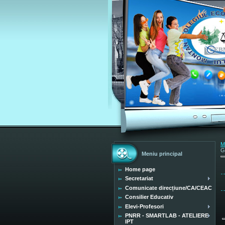
M
G
Meniu principal
Home page
Secretariat
Comunicate direcțiune/CA/CEAC
Consilier Educativ
Elevi-Profesori
PNRR - SMARTLAB - ATELIERE
IPT