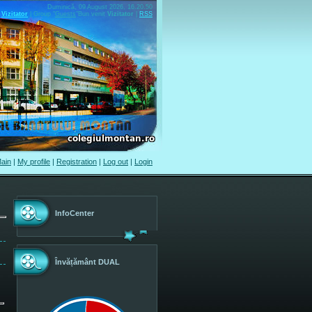
Duminică, 09 August 2026, 16.20.50
Vizitator
|
Group
"
Guests
"
Bun venit
Vizitator
|
RSS
ain
|
My profile
|
Registration
|
Log out
|
Login
InfoCenter
Învățământ DUAL