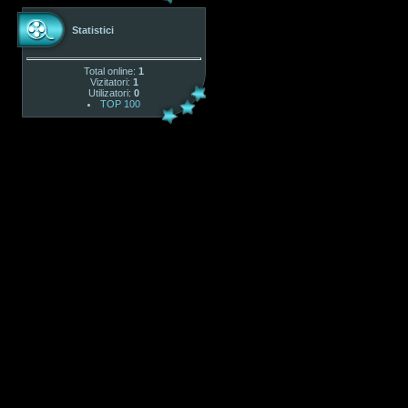
Statistici
Total online:
1
Vizitatori:
1
Utilizatori:
0
TOP 100