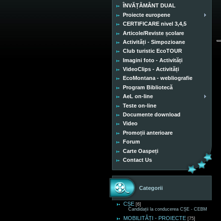
ÎNVĂȚĂMÂNT DUAL
Proiecte europene
CERTIFICARE nivel 3,4,5
Articole/Reviste școlare
Activități - Simpozioane
Club turistic EcoTOUR
Imagini foto - Activități
VideoClips - Activități
EcoMontana - webliografie
Program Bibliotecă
AeL on-line
Teste on-line
Documente download
Video
Promoții anterioare
Forum
Carte Oaspeți
Contact Us
Categorii
CȘE
[6]
Candidații la conducerea CȘE - CEBM
MOBILITĂȚI - PROIECTE
[75]