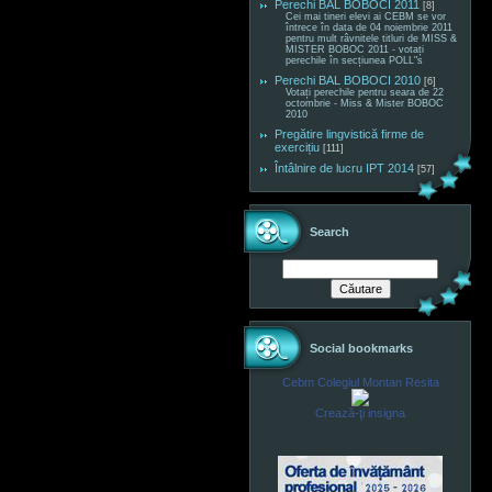
Perechi BAL BOBOCI 2011
[8]
Cei mai tineri elevi ai CEBM se vor
întrece în data de 04 noiembrie 2011
pentru mult râvnitele titluri de MISS &
MISTER BOBOC 2011 - votați
perechile în secțiunea POLL"s
Perechi BAL BOBOCI 2010
[6]
Votați perechile pentru seara de 22
octombrie - Miss & Mister BOBOC
2010
Pregătire lingvistică firme de
exercițiu
[111]
Întâlnire de lucru IPT 2014
[57]
Search
Social bookmarks
Cebm Colegiul Montan Resita
Crează-ţi insigna