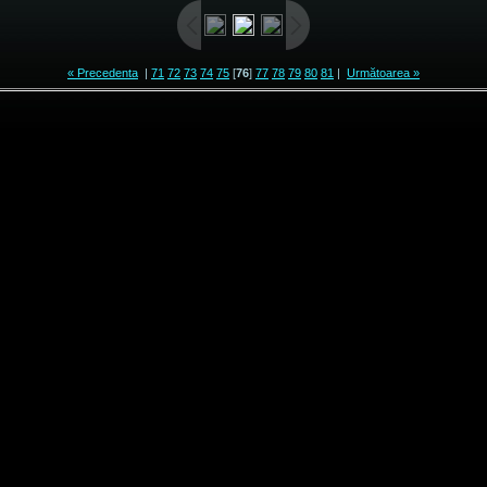
« Precedenta
|
71
72
73
74
75
[
76
]
77
78
79
80
81
|
Următoarea »