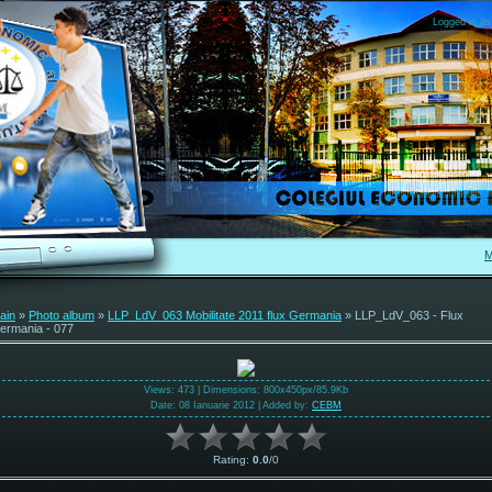
Logged in as
M
ain
»
Photo album
»
LLP_LdV_063 Mobilitate 2011 flux Germania
» LLP_LdV_063 - Flux
ermania - 077
Views
: 473 |
Dimensions
: 800x450px/85.9Kb
Date
: 08 Ianuarie 2012 |
Added by
:
CEBM
Rating
:
0.0
/
0