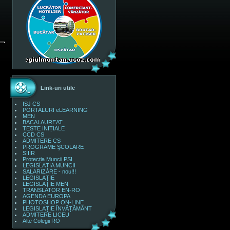
Link-uri utile
ISJ CS
PORTALURI eLEARNING
MEN
BACALAUREAT
TESTE INIȚIALE
CCD CS
ADMITERE CS
PROGRAME ŞCOLARE
SIIIR
Protecția Muncii PSI
LEGISLAȚIA MUNCII
SALARIZARE - nou!!!
LEGISLAȚIE
LEGISLAȚIE MEN
TRANSLATOR EN-RO
AGENDA EUROPA
PHOTOSHOP ON-LINE
LEGISLAȚIE ÎNVĂȚĂMÂNT
ADMITERE LICEU
Alte Colegii RO