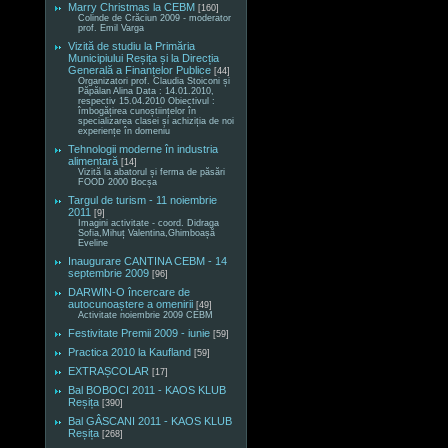
Marry Christmas la CEBM
[160]
Colinde de Crăciun 2009 - moderator
prof. Emil Varga
Vizită de studiu la Primăria
Municipiului Reșița și la Direcția
Generală a Finanțelor Publice
[44]
Organizatori prof. Claudia Stoiconi și
Păpălan Alina Data : 14.01.2010,
respectiv 15.04.2010 Obiectivul :
îmbogățirea cunoștiințelor în
specializarea clasei și achiziția de noi
experiențe în domeniu
Tehnologii moderne în industria
alimentară
[14]
Vizită la abatorul și ferma de păsări
FOOD 2000 Bocșa
Targul de turism - 11 noiembrie
2011
[9]
Imagini activitate - coord. Didraga
Sofia,Mihuț Valentina,Ghimboașă
Eveline
Inaugurare CANTINA CEBM - 14
septembrie 2009
[96]
DARWIN-O încercare de
autocunoaștere a omenirii
[49]
Activitate noiembrie 2009 CEBM
Festivitate Premii 2009 - iunie
[59]
Practica 2010 la Kaufland
[59]
EXTRAȘCOLAR
[17]
Bal BOBOCI 2011 - KAOS KLUB
Reșița
[390]
Bal GÂSCANI 2011 - KAOS KLUB
Reșița
[268]