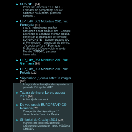
SOS NET
[14]
Proiectul Comenius “SOS.NET –
Formator de competenţe sociale,
calificare nouă pentru profesorii
europeni“.
LLP_LdV_063 Mobilitate 2011 flux
Portugalia
[81]
Flux I. Parteneriatul româno –
portughez a fost alcătuit din: - Colegiul
Economic al Banatului Montan Reşiţa,
beneficiar şi organizatie de trimitere; -
SUPERCHETE – Supermercados SA
şi Montijosiper – organizaţii de primire.
- Associaçao Para A Formaçao
Profissional e Desenvolvimento de
Montijo (AFPDM), partener
intermediar;
LLP_LdV_063 Mobilitate 2011 flux
Germania
[89]
LLP_LdV_063 Mobilitate 2011 flux
Polonia
[123]
Săptămâna „Școala altfel” în imagini
[100]
Imagini ale activităților desfășurate în
perioada 2-6 aprilie 2012
Tabara de tineret Loreto august
2009
[14]
Activități de vacanță
Do you speak EUROPEAN? CS-
Romania
[73]
Competiție desfășurată pe 16
decembrie la Sala Lira Reșița
Simboluri de Craciun 2011
[225]
Manifestare dedicată spiritului
Crăciunului Moderator : prof. Mădălina
CHIOSA