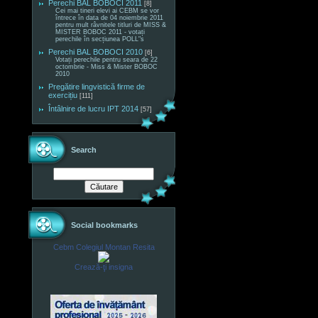
Perechi BAL BOBOCI 2011
[8]
Cei mai tineri elevi ai CEBM se vor
întrece în data de 04 noiembrie 2011
pentru mult râvnitele titluri de MISS &
MISTER BOBOC 2011 - votați
perechile în secțiunea POLL"s
Perechi BAL BOBOCI 2010
[6]
Votați perechile pentru seara de 22
octombrie - Miss & Mister BOBOC
2010
Pregătire lingvistică firme de
exercițiu
[111]
Întâlnire de lucru IPT 2014
[57]
Search
Social bookmarks
Cebm Colegiul Montan Resita
Crează-ţi insigna