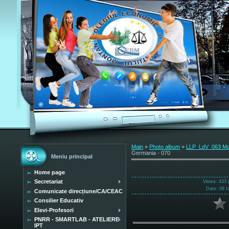
Main
»
Photo album
»
LLP_LdV_063 Mobi
Germania - 070
Meniu principal
Home page
Secretariat
Views
: 433 
Date
: 08 I
Comunicate direcțiune/CA/CEAC
Consilier Educativ
Elevi-Profesori
PNRR - SMARTLAB - ATELIERE
IPT