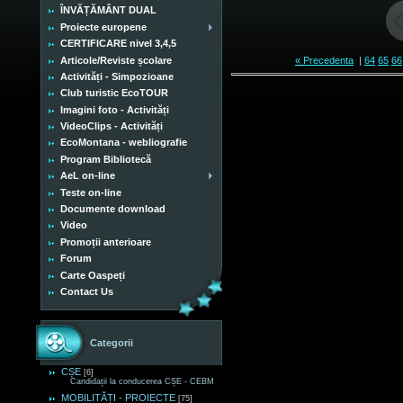
ÎNVĂȚĂMÂNT DUAL
Proiecte europene
CERTIFICARE nivel 3,4,5
Articole/Reviste școlare
« Precedenta
|
64
65
66
Activități - Simpozioane
Club turistic EcoTOUR
Imagini foto - Activități
VideoClips - Activități
EcoMontana - webliografie
Program Bibliotecă
AeL on-line
Teste on-line
Documente download
Video
Promoții anterioare
Forum
Carte Oaspeți
Contact Us
Categorii
CȘE
[6]
Candidații la conducerea CȘE - CEBM
MOBILITĂȚI - PROIECTE
[75]