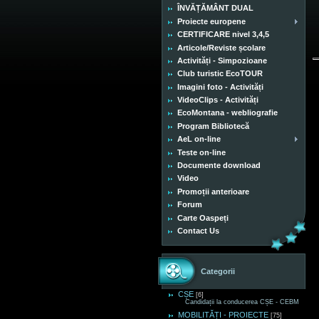
ÎNVĂȚĂMÂNT DUAL
Proiecte europene
CERTIFICARE nivel 3,4,5
Articole/Reviste școlare
Activități - Simpozioane
Club turistic EcoTOUR
Imagini foto - Activități
VideoClips - Activități
EcoMontana - webliografie
Program Bibliotecă
AeL on-line
Teste on-line
Documente download
Video
Promoții anterioare
Forum
Carte Oaspeți
Contact Us
Categorii
CȘE
[6]
Candidații la conducerea CȘE - CEBM
MOBILITĂȚI - PROIECTE
[75]