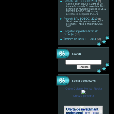
Perechi BAL BOBOCI 2011
[8]
Cei mai tineri elevi ai CEBM se vor
întrece în data de 04 noiembrie 2011
pentru mult râvnitele titluri de MISS &
MISTER BOBOC 2011 - votați
perechile în secțiunea POLL"s
Perechi BAL BOBOCI 2010
[6]
Votați perechile pentru seara de 22
octombrie - Miss & Mister BOBOC
2010
Pregătire lingvistică firme de
exercițiu
[111]
Întâlnire de lucru IPT 2014
[57]
Search
Social bookmarks
Cebm Colegiul Montan Resita
Crează-ţi insigna