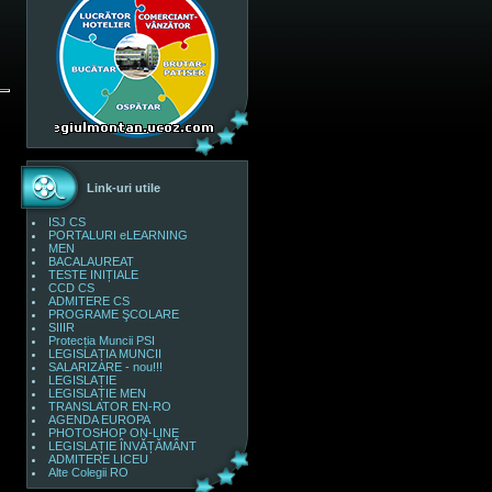
Link-uri utile
ISJ CS
PORTALURI eLEARNING
MEN
BACALAUREAT
TESTE INIȚIALE
CCD CS
ADMITERE CS
PROGRAME ŞCOLARE
SIIIR
Protecția Muncii PSI
LEGISLAȚIA MUNCII
SALARIZARE - nou!!!
LEGISLAȚIE
LEGISLAȚIE MEN
TRANSLATOR EN-RO
AGENDA EUROPA
PHOTOSHOP ON-LINE
LEGISLAȚIE ÎNVĂȚĂMÂNT
ADMITERE LICEU
Alte Colegii RO