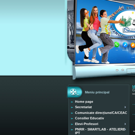
M
G
Meniu principal
Home page
Secretariat
Comunicate direcțiune/CA/CEAC
Consilier Educativ
Elevi-Profesori
PNRR - SMARTLAB - ATELIERE
IPT