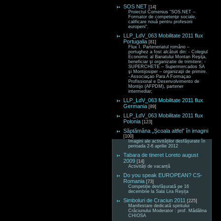
SOS NET
[14]
Proiectul Comenius “SOS.NET –
Formator de competenţe sociale,
calificare nouă pentru profesorii
europeni“.
LLP_LdV_063 Mobilitate 2011 flux
Portugalia
[81]
Flux I. Parteneriatul româno –
portughez a fost alcătuit din: - Colegiul
Economic al Banatului Montan Reşiţa,
beneficiar şi organizatie de trimitere; -
SUPERCHETE – Supermercados SA
şi Montijosiper – organizaţii de primire.
- Associaçao Para A Formaçao
Profissional e Desenvolvimento de
Montijo (AFPDM), partener
intermediar;
LLP_LdV_063 Mobilitate 2011 flux
Germania
[89]
LLP_LdV_063 Mobilitate 2011 flux
Polonia
[123]
Săptămâna „Școala altfel” în imagini
[100]
Imagini ale activităților desfășurate în
perioada 2-6 aprilie 2012
Tabara de tineret Loreto august
2009
[14]
Activități de vacanță
Do you speak EUROPEAN? CS-
Romania
[73]
Competiție desfășurată pe 16
decembrie la Sala Lira Reșița
Simboluri de Craciun 2011
[225]
Manifestare dedicată spiritului
Crăciunului Moderator : prof. Mădălina
CHIOSA