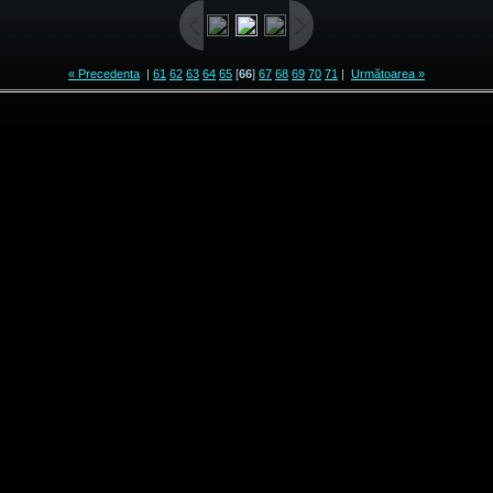
« Precedenta
|
61
62
63
64
65
[
66
]
67
68
69
70
71
|
Următoarea »