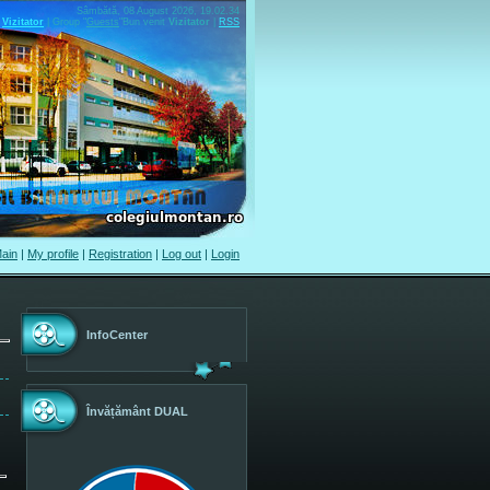
Sâmbătă, 08 August 2026, 19.02.34
Vizitator
|
Group
"
Guests
"
Bun venit
Vizitator
|
RSS
ain
|
My profile
|
Registration
|
Log out
|
Login
InfoCenter
Învățământ DUAL