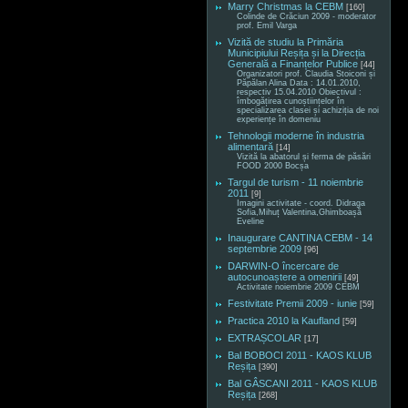
Marry Christmas la CEBM
[160]
Colinde de Crăciun 2009 - moderator
prof. Emil Varga
Vizită de studiu la Primăria
Municipiului Reșița și la Direcția
Generală a Finanțelor Publice
[44]
Organizatori prof. Claudia Stoiconi și
Păpălan Alina Data : 14.01.2010,
respectiv 15.04.2010 Obiectivul :
îmbogățirea cunoștiințelor în
specializarea clasei și achiziția de noi
experiențe în domeniu
Tehnologii moderne în industria
alimentară
[14]
Vizită la abatorul și ferma de păsări
FOOD 2000 Bocșa
Targul de turism - 11 noiembrie
2011
[9]
Imagini activitate - coord. Didraga
Sofia,Mihuț Valentina,Ghimboașă
Eveline
Inaugurare CANTINA CEBM - 14
septembrie 2009
[96]
DARWIN-O încercare de
autocunoaștere a omenirii
[49]
Activitate noiembrie 2009 CEBM
Festivitate Premii 2009 - iunie
[59]
Practica 2010 la Kaufland
[59]
EXTRAȘCOLAR
[17]
Bal BOBOCI 2011 - KAOS KLUB
Reșița
[390]
Bal GÂSCANI 2011 - KAOS KLUB
Reșița
[268]