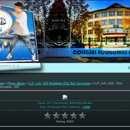
Logged in as
M
ain
»
Photo album
»
LLP_LdV_063 Mobilitate 2011 flux Germania
» LLP_LdV_063 - Flux
ermania - 067
Views
: 417 |
Dimensions
: 800x450px/84.4Kb
Date
: 08 Ianuarie 2012 |
Added by
:
CEBM
Rating
:
0.0
/
0