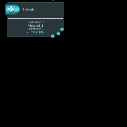
Statistici
Total online:
1
Vizitatori:
1
Utilizatori:
0
TOP 100