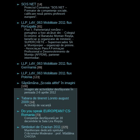
SOS NET
[14]
Proiectul Comenius “SOS.NET –
Formator de competenţe sociale,
calificare nouă pentru profesorii
europeni“.
LLP_LdV_063 Mobilitate 2011 flux
Portugalia
[81]
Flux I. Parteneriatul româno –
portughez a fost alcătuit din: - Colegiul
Economic al Banatului Montan Reşiţa,
beneficiar şi organizatie de trimitere; -
SUPERCHETE – Supermercados SA
şi Montijosiper – organizaţii de primire.
- Associaçao Para A Formaçao
Profissional e Desenvolvimento de
Montijo (AFPDM), partener
intermediar;
LLP_LdV_063 Mobilitate 2011 flux
Germania
[89]
LLP_LdV_063 Mobilitate 2011 flux
Polonia
[123]
Săptămâna „Școala altfel” în imagini
[100]
Imagini ale activităților desfășurate în
perioada 2-6 aprilie 2012
Tabara de tineret Loreto august
2009
[14]
Activități de vacanță
Do you speak EUROPEAN? CS-
Romania
[73]
Competiție desfășurată pe 16
decembrie la Sala Lira Reșița
Simboluri de Craciun 2011
[225]
Manifestare dedicată spiritului
Crăciunului Moderator : prof. Mădălina
CHIOSA