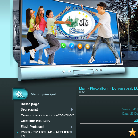
Main
»
Photo album
»
Do you speak 
032
Meniu principal
Home page
Secretariat
Views
: 645 
Date
: 22 D
Comunicate direcțiune/CA/CEAC
Vi
Consilier Educativ
Elevi-Profesori
PNRR - SMARTLAB - ATELIERE
IPT