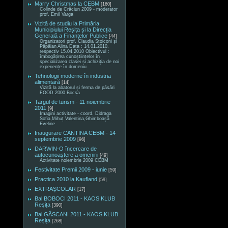
Marry Christmas la CEBM
[160]
Colinde de Crăciun 2009 - moderator
prof. Emil Varga
Vizită de studiu la Primăria
Municipiului Reșița și la Direcția
Generală a Finanțelor Publice
[44]
Organizatori prof. Claudia Stoiconi și
Păpălan Alina Data : 14.01.2010,
respectiv 15.04.2010 Obiectivul :
îmbogățirea cunoștiințelor în
specializarea clasei și achiziția de noi
experiențe în domeniu
Tehnologii moderne în industria
alimentară
[14]
Vizită la abatorul și ferma de păsări
FOOD 2000 Bocșa
Targul de turism - 11 noiembrie
2011
[9]
Imagini activitate - coord. Didraga
Sofia,Mihuț Valentina,Ghimboașă
Eveline
Inaugurare CANTINA CEBM - 14
septembrie 2009
[96]
DARWIN-O încercare de
autocunoaștere a omenirii
[49]
Activitate noiembrie 2009 CEBM
Festivitate Premii 2009 - iunie
[59]
Practica 2010 la Kaufland
[59]
EXTRAȘCOLAR
[17]
Bal BOBOCI 2011 - KAOS KLUB
Reșița
[390]
Bal GÂSCANI 2011 - KAOS KLUB
Reșița
[268]