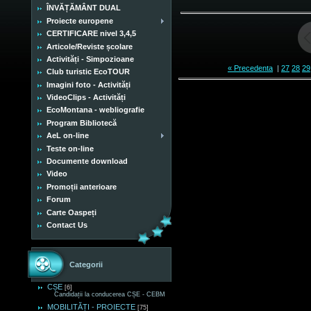
ÎNVĂȚĂMÂNT DUAL
Proiecte europene
CERTIFICARE nivel 3,4,5
Articole/Reviste școlare
Activități - Simpozioane
« Precedenta
|
27
28
29
Club turistic EcoTOUR
Imagini foto - Activități
VideoClips - Activități
EcoMontana - webliografie
Program Bibliotecă
AeL on-line
Teste on-line
Documente download
Video
Promoții anterioare
Forum
Carte Oaspeți
Contact Us
Categorii
CȘE
[6]
Candidații la conducerea CȘE - CEBM
MOBILITĂȚI - PROIECTE
[75]