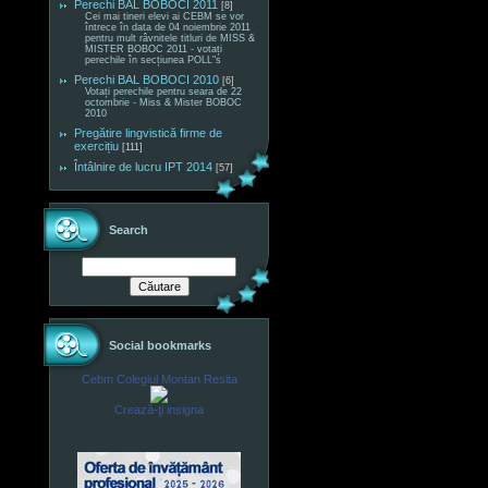
Perechi BAL BOBOCI 2011
[8]
Cei mai tineri elevi ai CEBM se vor
întrece în data de 04 noiembrie 2011
pentru mult râvnitele titluri de MISS &
MISTER BOBOC 2011 - votați
perechile în secțiunea POLL"s
Perechi BAL BOBOCI 2010
[6]
Votați perechile pentru seara de 22
octombrie - Miss & Mister BOBOC
2010
Pregătire lingvistică firme de
exercițiu
[111]
Întâlnire de lucru IPT 2014
[57]
Search
Social bookmarks
Cebm Colegiul Montan Resita
Crează-ţi insigna