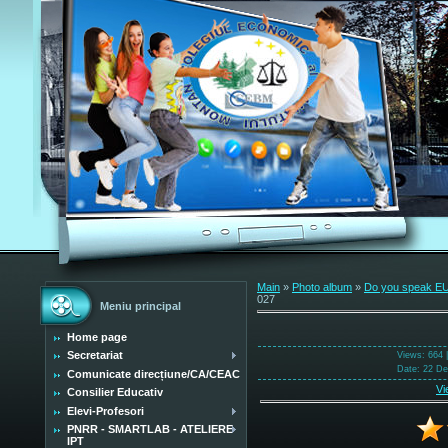
Main
»
Photo album
»
Do you speak 
027
Meniu principal
Home page
Secretariat
Views
: 664 
Date
: 22 D
Comunicate direcțiune/CA/CEAC
Vi
Consilier Educativ
Elevi-Profesori
PNRR - SMARTLAB - ATELIERE
IPT