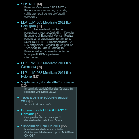
SOS NET
[14]
Proiectul Comenius “SOS.NET –
Formator de competenţe sociale,
calificare nouă pentru profesorii
europeni“.
LLP_LdV_063 Mobilitate 2011 flux
Portugalia
[81]
Flux I. Parteneriatul româno –
portughez a fost alcătuit din: - Colegiul
Economic al Banatului Montan Reşiţa,
beneficiar şi organizatie de trimitere; -
SUPERCHETE – Supermercados SA
şi Montijosiper – organizaţii de primire.
- Associaçao Para A Formaçao
Profissional e Desenvolvimento de
Montijo (AFPDM), partener
intermediar;
LLP_LdV_063 Mobilitate 2011 flux
Germania
[89]
LLP_LdV_063 Mobilitate 2011 flux
Polonia
[123]
Săptămâna „Școala altfel” în imagini
[100]
Imagini ale activităților desfășurate în
perioada 2-6 aprilie 2012
Tabara de tineret Loreto august
2009
[14]
Activități de vacanță
Do you speak EUROPEAN? CS-
Romania
[73]
Competiție desfășurată pe 16
decembrie la Sala Lira Reșița
Simboluri de Craciun 2011
[225]
Manifestare dedicată spiritului
Crăciunului Moderator : prof. Mădălina
CHIOSA