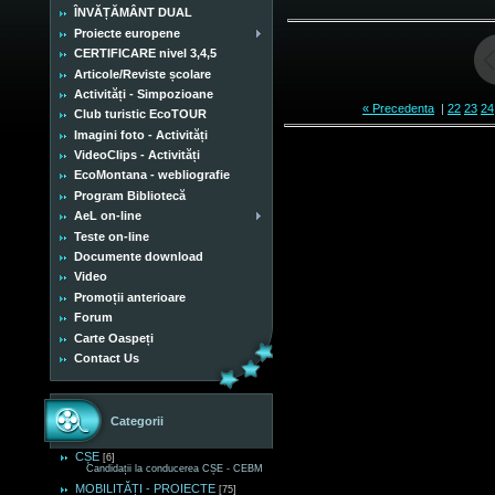
ÎNVĂȚĂMÂNT DUAL
Proiecte europene
CERTIFICARE nivel 3,4,5
Articole/Reviste școlare
Activități - Simpozioane
« Precedenta
|
22
23
24
Club turistic EcoTOUR
Imagini foto - Activități
VideoClips - Activități
EcoMontana - webliografie
Program Bibliotecă
AeL on-line
Teste on-line
Documente download
Video
Promoții anterioare
Forum
Carte Oaspeți
Contact Us
Categorii
CȘE
[6]
Candidații la conducerea CȘE - CEBM
MOBILITĂȚI - PROIECTE
[75]