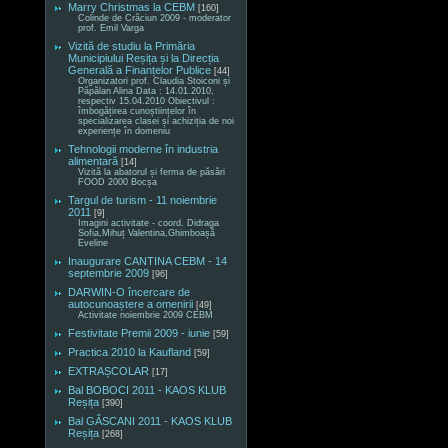
Marry Christmas la CEBM
[160]
Colinde de Crăciun 2009 - moderator
prof. Emil Varga
Vizită de studiu la Primăria
Municipiului Reșița și la Direcția
Generală a Finanțelor Publice
[44]
Organizatori prof. Claudia Stoiconi și
Păpălan Alina Data : 14.01.2010,
respectiv 15.04.2010 Obiectivul :
îmbogățirea cunoștiințelor în
specializarea clasei și achiziția de noi
experiențe în domeniu
Tehnologii moderne în industria
alimentară
[14]
Vizită la abatorul și ferma de păsări
FOOD 2000 Bocșa
Targul de turism - 11 noiembrie
2011
[9]
Imagini activitate - coord. Didraga
Sofia,Mihuț Valentina,Ghimboașă
Eveline
Inaugurare CANTINA CEBM - 14
septembrie 2009
[96]
DARWIN-O încercare de
autocunoaștere a omenirii
[49]
Activitate noiembrie 2009 CEBM
Festivitate Premii 2009 - iunie
[59]
Practica 2010 la Kaufland
[59]
EXTRAȘCOLAR
[17]
Bal BOBOCI 2011 - KAOS KLUB
Reșița
[390]
Bal GÂSCANI 2011 - KAOS KLUB
Reșița
[268]