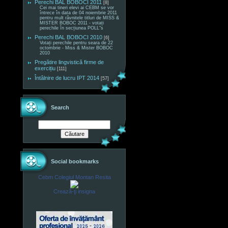
Perechi BAL BOBOCI 2011
[8]
Cei mai tineri elevi ai CEBM se vor
întrece în data de 04 noiembrie 2011
pentru mult râvnitele titluri de MISS &
MISTER BOBOC 2011 - votați
perechile în secțiunea POLL"s
Perechi BAL BOBOCI 2010
[6]
Votați perechile pentru seara de 22
octombrie - Miss & Mister BOBOC
2010
Pregătire lingvistică firme de
exercițiu
[111]
Întâlnire de lucru IPT 2014
[57]
Search
Social bookmarks
Cebm Colegiul Montan Resita
Crează-ţi insigna