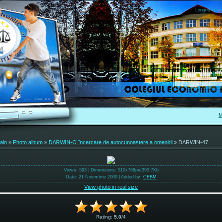
Logged in as
M
ain
»
Photo album
»
DARWIN-O încercare de autocunoaștere a omenirii
» DARWIN-47
Views
: 593 |
Dimensions
: 510x768px/393.7Kb
Date
: 21 Noiembrie 2009 |
Added by
:
CEBM
View photo in real size
Rating
:
5.0
/
4