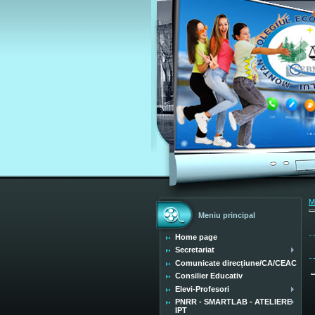
M
Meniu principal
Home page
Secretariat
Comunicate direcțiune/CA/CEAC
Consilier Educativ
Elevi-Profesori
PNRR - SMARTLAB - ATELIERE
IPT