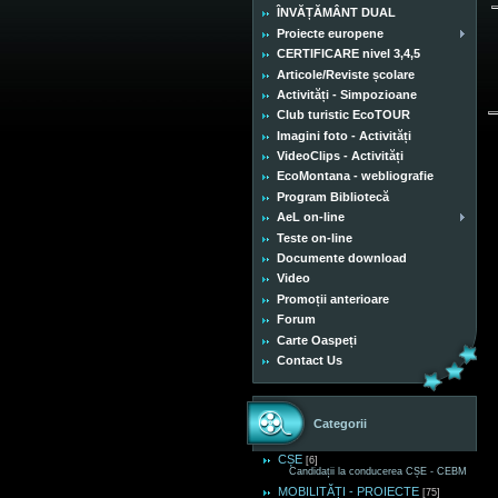
ÎNVĂȚĂMÂNT DUAL
Proiecte europene
CERTIFICARE nivel 3,4,5
Articole/Reviste școlare
Activități - Simpozioane
Club turistic EcoTOUR
Imagini foto - Activități
VideoClips - Activități
EcoMontana - webliografie
Program Bibliotecă
AeL on-line
Teste on-line
Documente download
Video
Promoții anterioare
Forum
Carte Oaspeți
Contact Us
Categorii
CȘE
[6]
Candidații la conducerea CȘE - CEBM
MOBILITĂȚI - PROIECTE
[75]