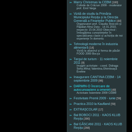
Marry Christmas la CEBM
[160]
Colinde de Crăciun 2009 - moderator
prof. Emil Varga
Vizită de studiu la Primăria
Municipiului Reșița și la Direcția
Generală a Finanțelor Publice
[44]
Organizatori prof. Claudia Stoiconi și
Păpălan Alina Data : 14.01.2010,
respectiv 15.04.2010 Obiectivul :
îmbogățirea cunoștiințelor în
specializarea clasei și achiziția de noi
experiențe în domeniu
Tehnologii moderne în industria
alimentară
[14]
Vizită la abatorul și ferma de păsări
FOOD 2000 Bocșa
Targul de turism - 11 noiembrie
2011
[9]
Imagini activitate - coord. Didraga
Sofia,Mihuț Valentina,Ghimboașă
Eveline
Inaugurare CANTINA CEBM - 14
septembrie 2009
[96]
DARWIN-O încercare de
autocunoaștere a omenirii
[49]
Activitate noiembrie 2009 CEBM
Festivitate Premii 2009 - iunie
[59]
Practica 2010 la Kaufland
[59]
EXTRAȘCOLAR
[17]
Bal BOBOCI 2011 - KAOS KLUB
Reșița
[390]
Bal GÂSCANI 2011 - KAOS KLUB
Reșița
[268]