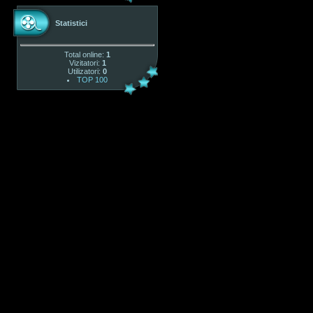
Statistici
Total online:
1
Vizitatori:
1
Utilizatori:
0
TOP 100