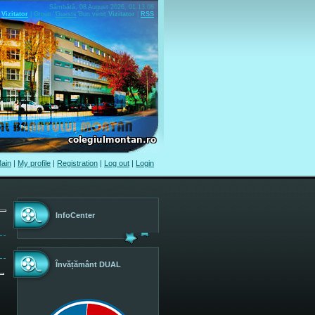
Sâmbătă, 08 August 2026, 01.13.08
Vizitator
|
Group
"
Guests
"
Bun venit
Vizitator
|
RSS
ain
|
My profile
|
Registration
|
Log out
|
Login
InfoCenter
Învățământ DUAL