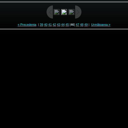
« Precedenta
|
39
40
41
42
43
44
45
[
46
]
47
48
49
|
Următoarea »