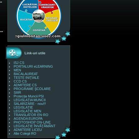
Link-uri utile
ISJ CS
PORTALURI eLEARNING
MEN
BACALAUREAT
TESTE INIȚIALE
CCD CS
ADMITERE CS
PROGRAME ŞCOLARE
SIIIR
Protecția Muncii PSI
LEGISLAȚIA MUNCII
SALARIZARE - nou!!!
LEGISLAȚIE
LEGISLAȚIE MEN
TRANSLATOR EN-RO
AGENDA EUROPA
PHOTOSHOP ON-LINE
LEGISLAȚIE ÎNVĂȚĂMÂNT
ADMITERE LICEU
Alte Colegii RO