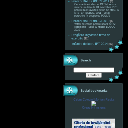
Perechi BAL BOBOCI 2011
[8]
Cei mai tineri elevi ai CEBM se vor
întrece în data de 04 noiembrie 2011
pentru mult râvnitele titluri de MISS &
MISTER BOBOC 2011 - votați
perechile în secțiunea POLL"s
Perechi BAL BOBOCI 2010
[6]
Votați perechile pentru seara de 22
octombrie - Miss & Mister BOBOC
2010
Pregătire lingvistică firme de
exercițiu
[111]
Întâlnire de lucru IPT 2014
[57]
Search
Social bookmarks
Cebm Colegiul Montan Resita
Crează-ţi insigna