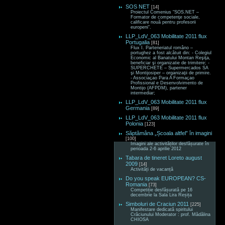
SOS NET
[14]
Proiectul Comenius “SOS.NET –
Formator de competenţe sociale,
calificare nouă pentru profesorii
europeni“.
LLP_LdV_063 Mobilitate 2011 flux
Portugalia
[81]
Flux I. Parteneriatul româno –
portughez a fost alcătuit din: - Colegiul
Economic al Banatului Montan Reşiţa,
beneficiar şi organizatie de trimitere; -
SUPERCHETE – Supermercados SA
şi Montijosiper – organizaţii de primire.
- Associaçao Para A Formaçao
Profissional e Desenvolvimento de
Montijo (AFPDM), partener
intermediar;
LLP_LdV_063 Mobilitate 2011 flux
Germania
[89]
LLP_LdV_063 Mobilitate 2011 flux
Polonia
[123]
Săptămâna „Școala altfel” în imagini
[100]
Imagini ale activităților desfășurate în
perioada 2-6 aprilie 2012
Tabara de tineret Loreto august
2009
[14]
Activități de vacanță
Do you speak EUROPEAN? CS-
Romania
[73]
Competiție desfășurată pe 16
decembrie la Sala Lira Reșița
Simboluri de Craciun 2011
[225]
Manifestare dedicată spiritului
Crăciunului Moderator : prof. Mădălina
CHIOSA